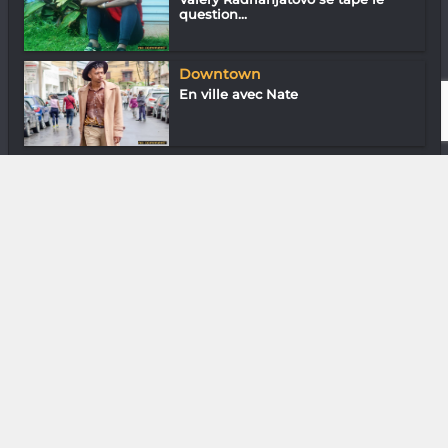
question...
Downtown
En ville avec Nate
Littérature
Catmouse James & Rolling Pen «
Éviter la...
DIVERS