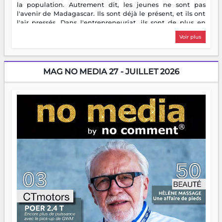
la population. Autrement dit, les jeunes ne sont pas
l'avenir de Madagascar. Ils sont déjà le présent, et ils ont
l'air pressés. Dans l'entrepreneuriat, ils sont de plus en
plus nombreux à se lancer, à créer, à risquer — souvent
Voir plus
sans filet, souvent sans aide, mais toujours avec cette
énergie un peu folle qui fait qu'on se demande s'ils
dorment vraiment la nuit. En culture, les nouvelles sont
encore meilleures. Aina Rasamoelina vient de décrocher le
MAG NO MEDIA 27 - JUILLET 2026
Prix RFI Instrumental Afrique. Miangaly Elia rafle le Prix
Paritana 2026. Madagascar rayonne, et ce sont des mains
jeunes qui tiennent la torche. Alors oui, on pourrait
s'arrêter là, applaudir et rentrer chez soi satisfait. Mais ce
serait passer à côté d'une chose essentielle. La fougue, ça
brûle fort — et parfois, ça brûle vite. Une flamme sans
direction peut éclairer autant qu'elle peut consumer. C'est
là que les aînés entrent en scène — pas pour reprendre le
gouvernail, mais pour montrer où sont les récifs. Les jeunes
ont la force, les vieux ont l'expérience, comme on dit. Ce
n'est pas un combat de générations — c'est une question
d'équipage. Partagez vos réussites, mais aussi vos échecs.
Surtout vos échecs, d'ailleurs — ils enseignent mieux que
n'importe quel manuel. À Madagascar, la barque avance.
Il faut juste s'assurer que tout le monde rame dans le
même sens.