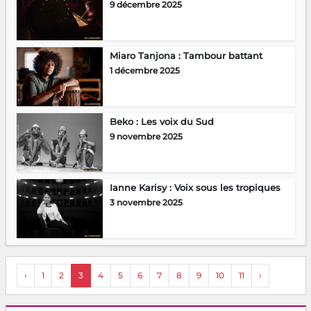
9 décembre 2025
Miaro Tanjona : Tambour battant
1 décembre 2025
Beko : Les voix du Sud
9 novembre 2025
Ianne Karisy : Voix sous les tropiques
3 novembre 2025
‹
1
2
3
4
5
6
7
8
9
10
11
›