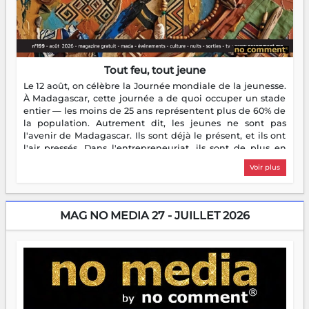
Tout feu, tout jeune
Le 12 août, on célèbre la Journée mondiale de la jeunesse.
À Madagascar, cette journée a de quoi occuper un stade
entier — les moins de 25 ans représentent plus de 60% de
la population. Autrement dit, les jeunes ne sont pas
l'avenir de Madagascar. Ils sont déjà le présent, et ils ont
l'air pressés. Dans l'entrepreneuriat, ils sont de plus en
plus nombreux à se lancer, à créer, à risquer — souvent
Voir plus
sans filet, souvent sans aide, mais toujours avec cette
énergie un peu folle qui fait qu'on se demande s'ils
dorment vraiment la nuit. En culture, les nouvelles sont
encore meilleures. Aina Rasamoelina vient de décrocher le
MAG NO MEDIA 27 - JUILLET 2026
Prix RFI Instrumental Afrique. Miangaly Elia rafle le Prix
Paritana 2026. Madagascar rayonne, et ce sont des mains
jeunes qui tiennent la torche. Alors oui, on pourrait
s'arrêter là, applaudir et rentrer chez soi satisfait. Mais ce
serait passer à côté d'une chose essentielle. La fougue, ça
brûle fort — et parfois, ça brûle vite. Une flamme sans
direction peut éclairer autant qu'elle peut consumer. C'est