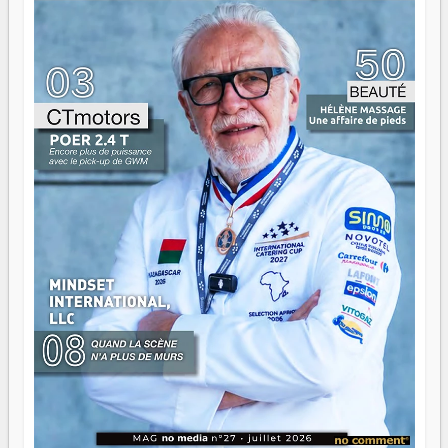
là que les aînés entrent en scène — pas pour reprendre le
gouvernail, mais pour montrer où sont les récifs. Les jeunes
ont la force, les vieux ont l'expérience, comme on dit. Ce
n'est pas un combat de générations — c'est une question
d'équipage. Partagez vos réussites, mais aussi vos échecs.
Surtout vos échecs, d'ailleurs — ils enseignent mieux que
n'importe quel manuel. À Madagascar, la barque avance.
Il faut juste s'assurer que tout le monde rame dans le
même sens.