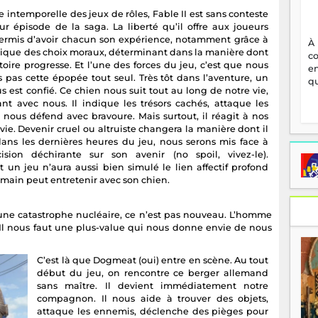
 intemporelle des jeux de rôles, Fable II est sans conteste
eur épisode de la saga. La liberté qu’il offre aux joueurs
ermis d’avoir chacun son expérience, notamment grâce à
À
ique des choix moraux, déterminant dans la manière dont
c
toire progresse. Et l’une des forces du jeu, c’est que nous
en
s pas cette épopée tout seul. Très tôt dans l’aventure, un
qu
s est confié. Ce chien nous suit tout au long de notre vie,
ant avec nous. Il indique les trésors cachés, attaque les
 nous défend avec bravoure. Mais surtout, il réagit à nos
vie. Devenir cruel ou altruiste changera la manière dont il
 dans les dernières heures du jeu, nous serons mis face à
sion déchirante sur son avenir (no spoil, vivez-le).
 un jeu n’aura aussi bien simulé le lien affectif profond
main peut entretenir avec son chien.
une catastrophe nucléaire, ce n’est pas nouveau. L’homme
u. Il nous faut une plus-value qui nous donne envie de nous
C’est là que Dogmeat (oui) entre en scène. Au tout
début du jeu, on rencontre ce berger allemand
sans maître. Il devient immédiatement notre
compagnon. Il nous aide à trouver des objets,
attaque les ennemis, déclenche des pièges pour