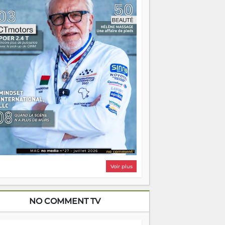
i, on pourrait s'arrêter là, applaudir et
ntrer chez soi satisfait. Mais ce serait
asser à côté d'une chose essentielle. La
ugue, ça brûle fort — et parfois, ça brûle
ite. Une flamme sans direction peut
lairer autant qu'elle peut consumer. C'est
à que les aînés entrent en scène — pas
our reprendre le gouvernail, mais pour
ntrer où sont les récifs. Les jeunes ont la
rce, les vieux ont l'expérience, comme on
t. Ce n'est pas un combat de générations
 c'est une question d'équipage. Partagez
s réussites, mais aussi vos échecs. Surtout
os échecs, d'ailleurs — ils enseignent
ieux que n'importe quel manuel. À
dagascar, la barque avance. Il faut juste
'assurer que tout le monde rame dans le
ême sens.
Voir plus
NO COMMENT TV