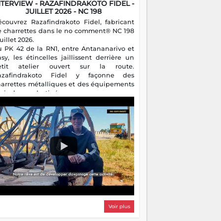
NTERVIEW - RAZAFINDRAKOTO FIDEL -
JUILLET 2026 - NC 198
écouvrez Razafindrakoto Fidel, fabricant
e charrettes dans le no comment® NC 198
juillet 2026.
u PK 42 de la RN1, entre Antananarivo et
asy, les étincelles jaillissent derrière un
etit atelier ouvert sur la route.
azafindrakoto Fidel y façonne des
harrettes métalliques et des équipements
gricoles destinés aux campagnes
algaches. Héritier d'un savoir-faire
milial, il perpétue un métier discret mais
sentiel.
Voir plus