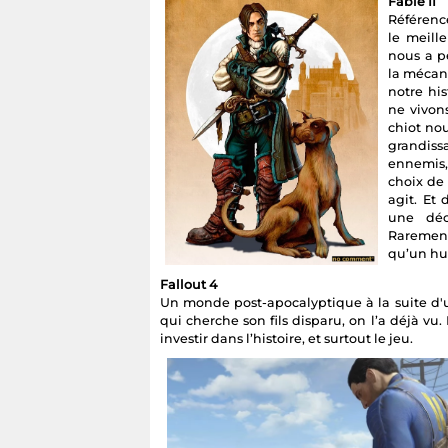
Fable II
Référence
le meill
nous a p
la mécan
notre his
ne vivon
chiot nou
grandiss
ennemis,
choix de 
agit. Et
une déci
Rarement
qu’un hu
Fallout 4
Un monde post-apocalyptique à la suite d'
qui cherche son fils disparu, on l’a déjà v
investir dans l’histoire, et surtout le jeu.