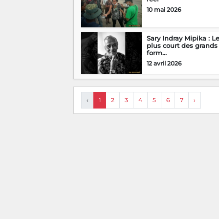
10 mai 2026
Sary Indray Mipika : L
plus court des grands
form...
12 avril 2026
‹
1
2
3
4
5
6
7
›