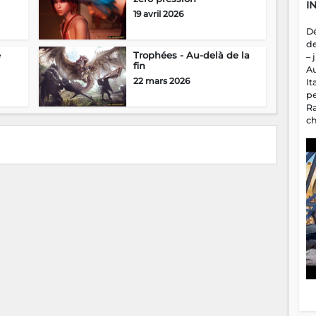
I
19 avril 2026
D
d
e
Trophées - Au-delà de la
– 
fin
A
22 mars 2026
It
p
R
c
a
m
fa
es