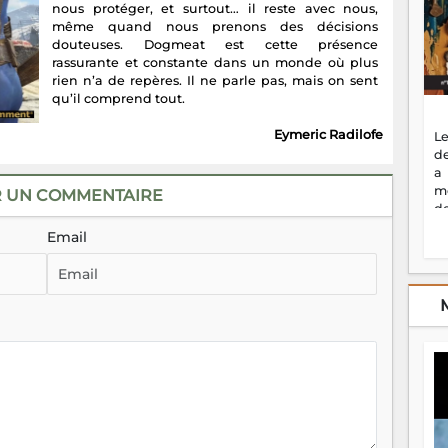
nous protéger, et surtout… il reste avec nous,
même quand nous prenons des décisions
douteuses. Dogmeat est cette présence
rassurante et constante dans un monde où plus
rien n’a de repères. Il ne parle pas, mais on sent
qu’il comprend tout.
Eymeric Radilofe
Le
de
a
m
R UN COMMENTAIRE
de
ne
Email
dé
l'
no
so
to
f
vr
s
vi
Af
2
ma