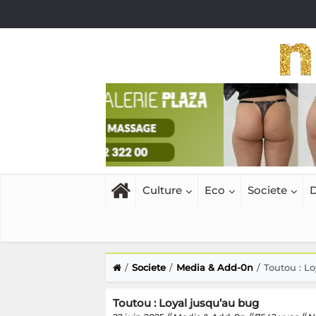
Culture
Eco
Societe
D
Societe
Media & Add-0n
Toutou : L
Toutou : Loyal jusqu’au bug