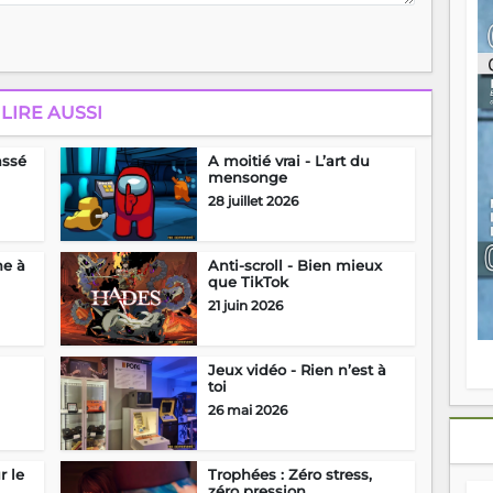
ou
re
p
fo
v
LIRE AUSSI
éc
l
p
assé
A moitié vrai - L’art du
mo
mensonge
fo
28 juillet 2026
di
—
vo
ne à
Anti-scroll - Bien mieux
v
que TikTok
m
21 juin 2026
Ma
s
m
Jeux vidéo - Rien n’est à
toi
26 mai 2026
r le
Trophées : Zéro stress,
zéro pression