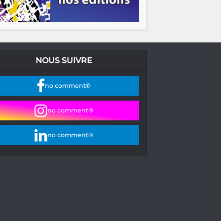
NOUS SUIVRE
no comment®
no comment®
no comment®