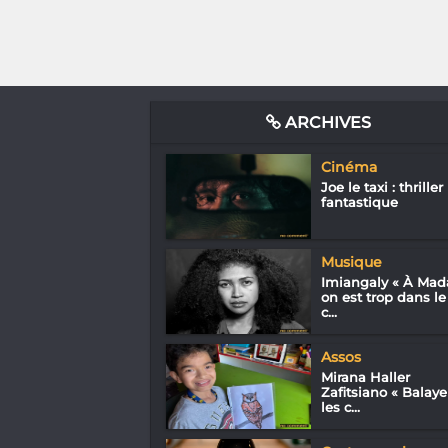
ARCHIVES
Cinéma
Joe le taxi : thriller
fantastique
Musique
Imiangaly « À Mad
on est trop dans le
c...
Assos
Mirana Haller
Zafitsiano « Balaye
les c...