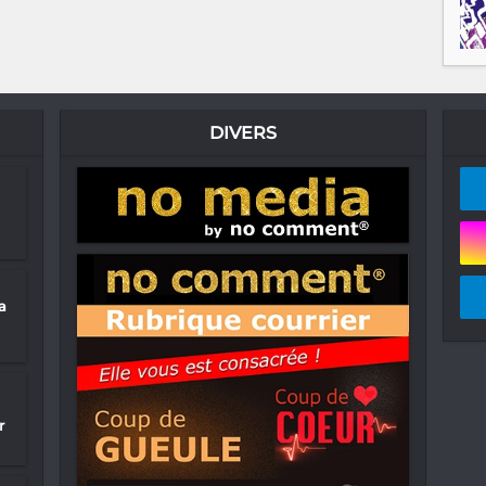
DIVERS
a
r