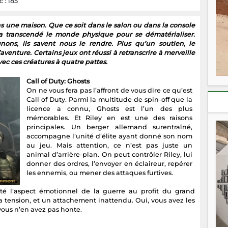
 : 185
ns une maison. Que ce soit dans le salon ou dans la console
 a transcendé le monde physique pour se dématérialiser.
s, ils savent nous le rendre. Plus qu’un soutien, le
’aventure. Certains jeux ont réussi à retranscrire à merveille
vec ces créatures à quatre pattes.
Call of Duty: Ghosts
On ne vous fera pas l’affront de vous dire ce qu’est
Call of Duty. Parmi la multitude de spin-off que la
licence a connu, Ghosts est l’un des plus
mémorables. Et Riley en est une des raisons
principales. Un berger allemand surentraîné,
accompagne l’unité d’élite ayant donné son nom
au jeu. Mais attention, ce n’est pas juste un
animal d’arrière-plan. On peut contrôler Riley, lui
donner des ordres, l’envoyer en éclaireur, repérer
les ennemis, ou mener des attaques furtives.
ôté l’aspect émotionnel de la guerre au profit du grand
la tension, et un attachement inattendu. Oui, vous avez les
 vous n’en avez pas honte.