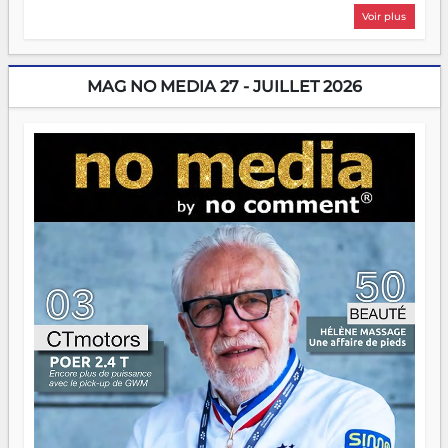
plus nombreux à se lancer, à créer, à risquer — souvent
Voir plus
sans filet, souvent sans aide, mais toujours avec cette
énergie un peu folle qui fait qu'on se demande s'ils
dorment vraiment la nuit. En culture, les nouvelles sont
encore meilleures. Aina Rasamoelina vient de décrocher le
MAG NO MEDIA 27 - JUILLET 2026
Prix RFI Instrumental Afrique. Miangaly Elia rafle le Prix
Paritana 2026. Madagascar rayonne, et ce sont des mains
jeunes qui tiennent la torche. Alors oui, on pourrait
s'arrêter là, applaudir et rentrer chez soi satisfait. Mais ce
serait passer à côté d'une chose essentielle. La fougue, ça
brûle fort — et parfois, ça brûle vite. Une flamme sans
direction peut éclairer autant qu'elle peut consumer. C'est
là que les aînés entrent en scène — pas pour reprendre le
gouvernail, mais pour montrer où sont les récifs. Les jeunes
ont la force, les vieux ont l'expérience, comme on dit. Ce
n'est pas un combat de générations — c'est une question
d'équipage. Partagez vos réussites, mais aussi vos échecs.
Surtout vos échecs, d'ailleurs — ils enseignent mieux que
n'importe quel manuel. À Madagascar, la barque avance.
Il faut juste s'assurer que tout le monde rame dans le
même sens.