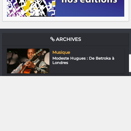
ARCHIVES
Musique
Modeste Hugues : De Betroka à
Londres
Beauté & Bien être
Tiana Ramananjoelina : Ah ! La
barbe !
Musique
Ny Jinja : Oh jolie, jolie pop !