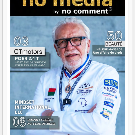
brûle fort — et parfois, ça brûle vite. Une flamme sans
direction peut éclairer autant qu'elle peut consumer. C'est
là que les aînés entrent en scène — pas pour reprendre le
gouvernail, mais pour montrer où sont les récifs. Les jeunes
ont la force, les vieux ont l'expérience, comme on dit. Ce
n'est pas un combat de générations — c'est une question
d'équipage. Partagez vos réussites, mais aussi vos échecs.
Surtout vos échecs, d'ailleurs — ils enseignent mieux que
n'importe quel manuel. À Madagascar, la barque avance.
Il faut juste s'assurer que tout le monde rame dans le
même sens.