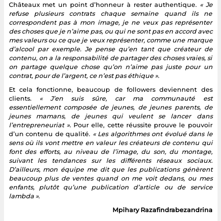
Châteaux met un point d’honneur à rester authentique.
« Je
refuse plusieurs contrats chaque semaine quand ils ne
correspondent pas à mon image, je ne veux pas représenter
des choses que je n’aime pas, ou qui ne sont pas en accord avec
mes valeurs ou ce que je veux représenter, comme une marque
d’alcool par exemple. Je pense qu’en tant que créateur de
contenu, on a la responsabilité de partager des choses vraies, si
on partage quelque chose qu’on n’aime pas juste pour un
contrat, pour de l’argent, ce n’est pas éthique ».
Et cela fonctionne, beaucoup de followers deviennent des
clients.
« J’en suis sûre, car ma communauté est
essentiellement composée de jeunes, de jeunes parents, de
jeunes mamans, de jeunes qui veulent se lancer dans
l’entrepreneuriat ».
Pour elle, cette réussite prouve le pouvoir
d’un contenu de qualité.
« Les algorithmes ont évolué dans le
sens où ils vont mettre en valeur les créateurs de contenu qui
font des efforts, au niveau de l’image, du son, du montage,
suivant les tendances sur les différents réseaux sociaux.
D’ailleurs, mon équipe me dit que les publications génèrent
beaucoup plus de ventes quand on me voit dedans, ou mes
enfants, plutôt qu’une publication d’article ou de service
lambda »
.
Mpihary Razafindrabezandrina