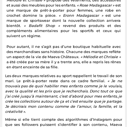
Mélodie et Chrissie »
propose des vêtements, des accessoires
et aussi des meubles pour les enfants.
« Rose Madagascar »
est
une marque de prêt-à-porter pour femmes, une robe en
crochet domine la pièce.
« Eronn Madagascar »
est une
marque de sportswear dont la nouvelle collection arrivera
bientôt.
« Badafit Shop »
revend des produits et des
compléments alimentaires pour les sportifs et ceux qui
suivent un régime.
Pour autant, il ne s’agit pas d’une boutique habituelle avec
des marchandises sans histoire. Chacune des marques reflète
un aspect de la vie de Maeva Châteaux.
« Mélodie et Chrissie »
a été créée par sa mère il y a trente ans, elle a repris les rênes
en étant enceinte de sa fille.
Les deux marques relatives au sport rappellent le travail de son
mari. Le prêt-à-porter reste dans ce cadre familial.
« Je ne
trouvais pas de quoi habiller mes enfants comme je le voulais,
avec la qualité et les prix que je recherchais. Donc tout ce que
j’ai créé jusqu’à maintenant, c’est d’abord pour mes enfants, je
crée les collections autour de ça et c’est ensuite que je partage.
Je décrirais mon contenu comme de l’amour, la famille, et la
créativité ».
Même si elle tient compte des algorithmes d’Instagram pour
que ses followers puissent s’identifier à son contenu, Maeva