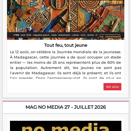
Tout feu, tout jeune
Le 12 août, on célèbre la Journée mondiale de la jeunesse.
À Madagascar, cette journée a de quoi occuper un stade
entier — les moins de 25 ans représentent plus de 60% de
la population. Autrement dit, les jeunes ne sont pas
l'avenir de Madagascar. Ils sont déjà le présent, et ils ont
l'air pressés. Dans l'entrepreneuriat, ils sont de plus en
plus nombreux à se lancer, à créer, à risquer — souvent
Voir plus
sans filet, souvent sans aide, mais toujours avec cette
énergie un peu folle qui fait qu'on se demande s'ils
dorment vraiment la nuit. En culture, les nouvelles sont
encore meilleures. Aina Rasamoelina vient de décrocher le
MAG NO MEDIA 27 - JUILLET 2026
Prix RFI Instrumental Afrique. Miangaly Elia rafle le Prix
Paritana 2026. Madagascar rayonne, et ce sont des mains
jeunes qui tiennent la torche. Alors oui, on pourrait
s'arrêter là, applaudir et rentrer chez soi satisfait. Mais ce
serait passer à côté d'une chose essentielle. La fougue, ça