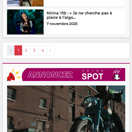
Nirina Ytb : « Je ne cherche pas à
plaire à l’algo...
7 novembre 2025
‹
1
2
3
4
›