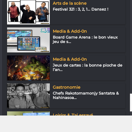
Arts de la scène
Festival 321 : 3, 2, 1… Dansez !
Media & Add-0n
Board Game Arena : le bon vieux
jeu de s...
Media & Add-0n
Jeux de cartes : la bonne pioche de
l’an...
Gastronomie
Chefs Rakotomamonjy Santatra &
Nahinasoa...
Loisirs & J’ai essayé
Malagasy Flight Simers : Et si on
s’envo...