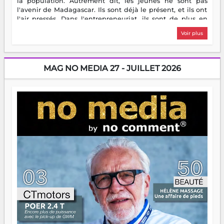
la population. Autrement dit, les jeunes ne sont pas
l'avenir de Madagascar. Ils sont déjà le présent, et ils ont
l'air pressés. Dans l'entrepreneuriat, ils sont de plus en
plus nombreux à se lancer, à créer, à risquer — souvent
Voir plus
sans filet, souvent sans aide, mais toujours avec cette
énergie un peu folle qui fait qu'on se demande s'ils
dorment vraiment la nuit. En culture, les nouvelles sont
encore meilleures. Aina Rasamoelina vient de décrocher le
MAG NO MEDIA 27 - JUILLET 2026
Prix RFI Instrumental Afrique. Miangaly Elia rafle le Prix
Paritana 2026. Madagascar rayonne, et ce sont des mains
jeunes qui tiennent la torche. Alors oui, on pourrait
s'arrêter là, applaudir et rentrer chez soi satisfait. Mais ce
serait passer à côté d'une chose essentielle. La fougue, ça
brûle fort — et parfois, ça brûle vite. Une flamme sans
direction peut éclairer autant qu'elle peut consumer. C'est
là que les aînés entrent en scène — pas pour reprendre le
gouvernail, mais pour montrer où sont les récifs. Les jeunes
ont la force, les vieux ont l'expérience, comme on dit. Ce
n'est pas un combat de générations — c'est une question
d'équipage. Partagez vos réussites, mais aussi vos échecs.
Surtout vos échecs, d'ailleurs — ils enseignent mieux que
n'importe quel manuel. À Madagascar, la barque avance.
Il faut juste s'assurer que tout le monde rame dans le
même sens.