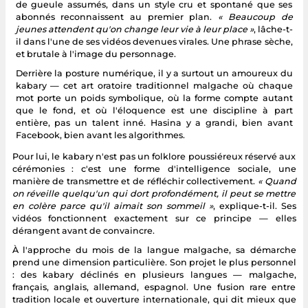
de gueule assumés, dans un style cru et spontané que ses
abonnés reconnaissent au premier plan.
« Beaucoup de
jeunes attendent qu'on change leur vie à leur place »
, lâche-t-
il dans l'une de ses vidéos devenues virales. Une phrase sèche,
et brutale à l'image du personnage.
Derrière la posture numérique, il y a surtout un amoureux du
kabary — cet art oratoire traditionnel malgache où chaque
mot porte un poids symbolique, où la forme compte autant
que le fond, et où l'éloquence est une discipline à part
entière, pas un talent inné. Hasina y a grandi, bien avant
Facebook, bien avant les algorithmes.
Pour lui, le kabary n'est pas un folklore poussiéreux réservé aux
cérémonies : c'est une forme d'intelligence sociale, une
manière de transmettre et de réfléchir collectivement.
« Quand
on réveille quelqu'un qui dort profondément, il peut se mettre
en colère parce qu'il aimait son sommeil »
, explique-t-il. Ses
vidéos fonctionnent exactement sur ce principe — elles
dérangent avant de convaincre.
À l'approche du mois de la langue malgache, sa démarche
prend une dimension particulière. Son projet le plus personnel
: des kabary déclinés en plusieurs langues — malgache,
français, anglais, allemand, espagnol. Une fusion rare entre
tradition locale et ouverture internationale, qui dit mieux que