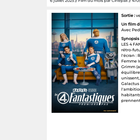
6 juillet 2025 // Film du mois par Cinepax // 4705
Sortie :
ve
Un film 
Avec Ped
Synopsis 
LES 4 FA
rétro-fut
l'écran :
Femme In
Grimm (al
équilibre
unissent
Galactus 
l'ambitio
habitants
prennent