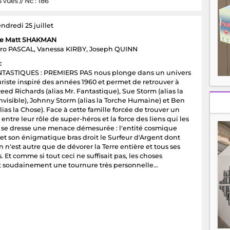
 vues // Nc : 186
ndredi 25 juillet
de Matt SHAKMAN
ro PASCAL, Vanessa KIRBY, Joseph QUINN
:
NTASTIQUES : PREMIERS PAS nous plonge dans un univers
uriste inspiré des années 1960 et permet de retrouver à
 Reed Richards (alias Mr. Fantastique), Sue Storm (alias la
visible), Johnny Storm (alias la Torche Humaine) et Ben
ias la Chose). Face à cette famille forcée de trouver un
 entre leur rôle de super-héros et la force des liens qui les
, se dresse une menace démesurée : l'entité cosmique
et son énigmatique bras droit le Surfeur d'Argent dont
n n'est autre que de dévorer la Terre entière et tous ses
. Et comme si tout ceci ne suffisait pas, les choses
 soudainement une tournure très personnelle…