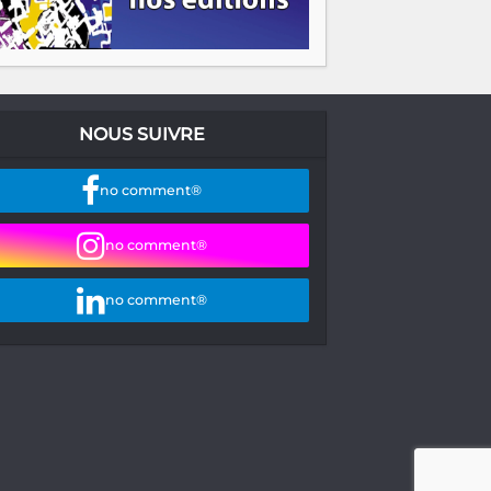
NOUS SUIVRE
no comment®
no comment®
no comment®