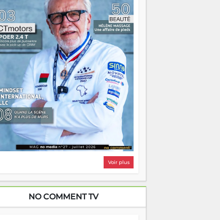
i, on pourrait s'arrêter là, applaudir et
ntrer chez soi satisfait. Mais ce serait
asser à côté d'une chose essentielle. La
ugue, ça brûle fort — et parfois, ça brûle
ite. Une flamme sans direction peut
lairer autant qu'elle peut consumer. C'est
à que les aînés entrent en scène — pas
our reprendre le gouvernail, mais pour
ntrer où sont les récifs. Les jeunes ont la
rce, les vieux ont l'expérience, comme on
t. Ce n'est pas un combat de générations
 c'est une question d'équipage. Partagez
s réussites, mais aussi vos échecs. Surtout
os échecs, d'ailleurs — ils enseignent
ieux que n'importe quel manuel. À
dagascar, la barque avance. Il faut juste
'assurer que tout le monde rame dans le
ême sens.
Voir plus
NO COMMENT TV