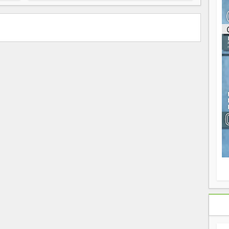
ou
re
p
fo
v
éc
l
p
mo
fo
di
—
vo
v
m
Ma
s
m