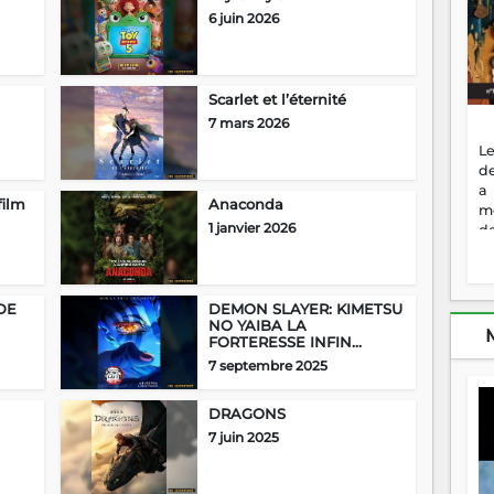
6 juin 2026
Scarlet et l’éternité
7 mars 2026
Le
de
a
film
Anaconda
m
1 janvier 2026
de
ne
dé
l'
DE
DEMON SLAYER: KIMETSU
no
NO YAIBA LA
so
FORTERESSE INFIN...
to
7 septembre 2025
f
vr
s
DRAGONS
vi
7 juin 2025
Af
2
ma