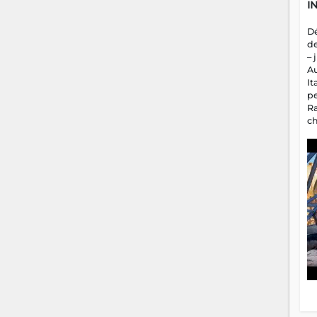
I
D
d
– 
A
It
p
R
c
a
m
fa
es