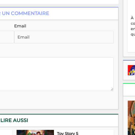
R UN COMMENTAIRE
À
c
Email
en
qu
LIRE AUSSI
Toy Story 5