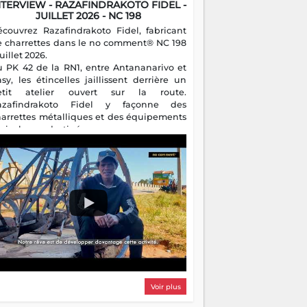
NTERVIEW - RAZAFINDRAKOTO FIDEL -
JUILLET 2026 - NC 198
écouvrez Razafindrakoto Fidel, fabricant
e charrettes dans le no comment® NC 198
juillet 2026.
u PK 42 de la RN1, entre Antananarivo et
asy, les étincelles jaillissent derrière un
etit atelier ouvert sur la route.
azafindrakoto Fidel y façonne des
harrettes métalliques et des équipements
gricoles destinés aux campagnes
algaches. Héritier d'un savoir-faire
milial, il perpétue un métier discret mais
sentiel.
Voir plus