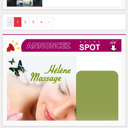
‹
1
2
3
4
›