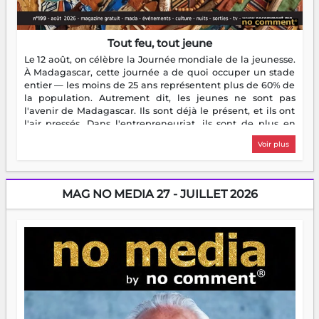
Tout feu, tout jeune
Le 12 août, on célèbre la Journée mondiale de la jeunesse.
À Madagascar, cette journée a de quoi occuper un stade
entier — les moins de 25 ans représentent plus de 60% de
la population. Autrement dit, les jeunes ne sont pas
l'avenir de Madagascar. Ils sont déjà le présent, et ils ont
l'air pressés. Dans l'entrepreneuriat, ils sont de plus en
plus nombreux à se lancer, à créer, à risquer — souvent
Voir plus
sans filet, souvent sans aide, mais toujours avec cette
énergie un peu folle qui fait qu'on se demande s'ils
dorment vraiment la nuit. En culture, les nouvelles sont
encore meilleures. Aina Rasamoelina vient de décrocher le
MAG NO MEDIA 27 - JUILLET 2026
Prix RFI Instrumental Afrique. Miangaly Elia rafle le Prix
Paritana 2026. Madagascar rayonne, et ce sont des mains
jeunes qui tiennent la torche. Alors oui, on pourrait
s'arrêter là, applaudir et rentrer chez soi satisfait. Mais ce
serait passer à côté d'une chose essentielle. La fougue, ça
brûle fort — et parfois, ça brûle vite. Une flamme sans
direction peut éclairer autant qu'elle peut consumer. C'est
là que les aînés entrent en scène — pas pour reprendre le
gouvernail, mais pour montrer où sont les récifs. Les jeunes
ont la force, les vieux ont l'expérience, comme on dit. Ce