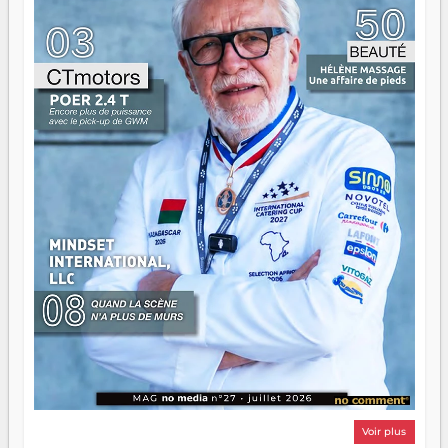
n'est pas un combat de générations — c'est une question
d'équipage. Partagez vos réussites, mais aussi vos échecs.
Surtout vos échecs, d'ailleurs — ils enseignent mieux que
n'importe quel manuel. À Madagascar, la barque avance.
Il faut juste s'assurer que tout le monde rame dans le
même sens.
Voir plus