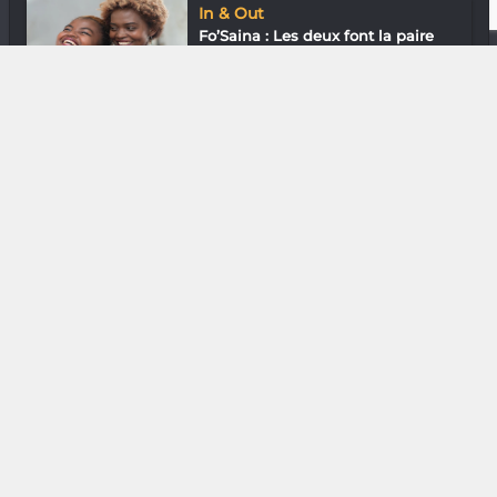
In & Out
Fo’Saina : Les deux font la paire
Loisirs & J’ai essayé
The Litas Antananarivo : Bande de
motard...
Littérature
mOTUS & Shinato « Nous avons de
vieux mu...
Shooting Mode
Ta fille n'est pas ta femme
DIVERS