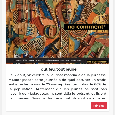
Tout feu, tout jeune
Le 12 août, on célèbre la Journée mondiale de la jeunesse.
À Madagascar, cette journée a de quoi occuper un stade
entier — les moins de 25 ans représentent plus de 60% de
la population. Autrement dit, les jeunes ne sont pas
l'avenir de Madagascar. Ils sont déjà le présent, et ils ont
l'air pressés. Dans l'entrepreneuriat, ils sont de plus en
plus nombreux à se lancer, à créer, à risquer — souvent
Voir plus
sans filet, souvent sans aide, mais toujours avec cette
énergie un peu folle qui fait qu'on se demande s'ils