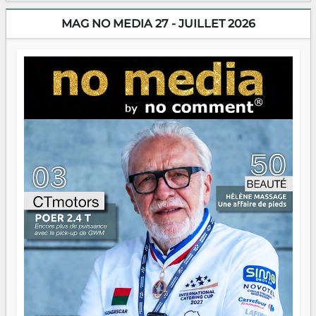
dorment vraiment la nuit. En culture, les nouvelles sont
encore meilleures. Aina Rasamoelina vient de décrocher le
MAG NO MEDIA 27 - JUILLET 2026
Prix RFI Instrumental Afrique. Miangaly Elia rafle le Prix
Paritana 2026. Madagascar rayonne, et ce sont des mains
jeunes qui tiennent la torche. Alors oui, on pourrait
s'arrêter là, applaudir et rentrer chez soi satisfait. Mais ce
serait passer à côté d'une chose essentielle. La fougue, ça
brûle fort — et parfois, ça brûle vite. Une flamme sans
direction peut éclairer autant qu'elle peut consumer. C'est
là que les aînés entrent en scène — pas pour reprendre le
gouvernail, mais pour montrer où sont les récifs. Les jeunes
ont la force, les vieux ont l'expérience, comme on dit. Ce
n'est pas un combat de générations — c'est une question
d'équipage. Partagez vos réussites, mais aussi vos échecs.
Surtout vos échecs, d'ailleurs — ils enseignent mieux que
n'importe quel manuel. À Madagascar, la barque avance.
Il faut juste s'assurer que tout le monde rame dans le
même sens.