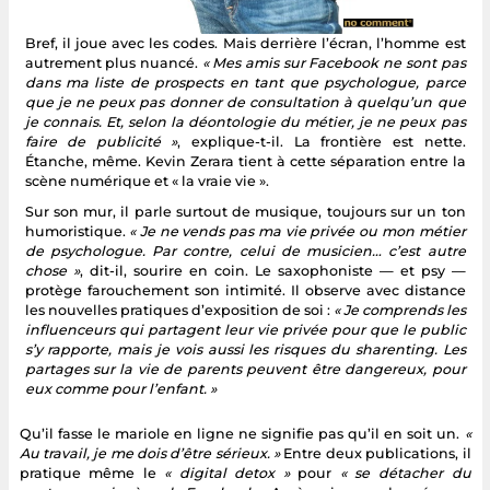
Bref, il joue avec les codes. Mais derrière l’écran, l’homme est
autrement plus nuancé.
« Mes amis sur Facebook ne sont pas
dans ma liste de prospects en tant que psychologue, parce
que je ne peux pas donner de consultation à quelqu’un que
je connais. Et, selon la déontologie du métier, je ne peux pas
faire de publicité »
, explique-t-il. La frontière est nette.
Étanche, même. Kevin Zerara tient à cette séparation entre la
scène numérique et « la vraie vie ».
Sur son mur, il parle surtout de musique, toujours sur un ton
humoristique.
« Je ne vends pas ma vie privée ou mon métier
de psychologue. Par contre, celui de musicien… c’est autre
chose »
, dit-il, sourire en coin. Le saxophoniste — et psy —
protège farouchement son intimité. Il observe avec distance
les nouvelles pratiques d’exposition de soi :
« Je comprends les
influenceurs qui partagent leur vie privée pour que le public
s’y rapporte, mais je vois aussi les risques du sharenting. Les
partages sur la vie de parents peuvent être dangereux, pour
eux comme pour l’enfant. »
Qu’il fasse le mariole en ligne ne signifie pas qu’il en soit un.
«
Au travail, je me dois d’être sérieux. »
Entre deux publications, il
pratique même le
« digital detox »
pour
« se détacher du