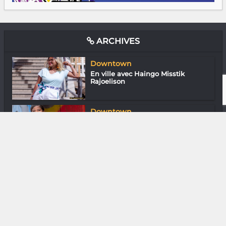
ARCHIVES
Downtown
En ville avec Haingo Misstik
Rajoelison
Downtown
En ville avec Francia Cooper
Gastronomie
Farah Rabekijana de La
Compagnie des Voy...
Diaspora
Rija Tram : Cuisinier au grand cœur