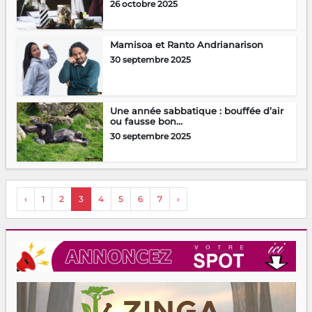
26 octobre 2025
Mamisoa et Ranto Andrianarison
30 septembre 2025
Une année sabbatique : bouffée d’air
ou fausse bon...
30 septembre 2025
‹
1
2
3
4
5
6
7
›