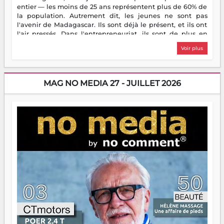
entier — les moins de 25 ans représentent plus de 60% de
la population. Autrement dit, les jeunes ne sont pas
l'avenir de Madagascar. Ils sont déjà le présent, et ils ont
l'air pressés. Dans l'entrepreneuriat, ils sont de plus en
plus nombreux à se lancer, à créer, à risquer — souvent
Voir plus
sans filet, souvent sans aide, mais toujours avec cette
énergie un peu folle qui fait qu'on se demande s'ils
dorment vraiment la nuit. En culture, les nouvelles sont
encore meilleures. Aina Rasamoelina vient de décrocher le
MAG NO MEDIA 27 - JUILLET 2026
Prix RFI Instrumental Afrique. Miangaly Elia rafle le Prix
Paritana 2026. Madagascar rayonne, et ce sont des mains
jeunes qui tiennent la torche. Alors oui, on pourrait
s'arrêter là, applaudir et rentrer chez soi satisfait. Mais ce
serait passer à côté d'une chose essentielle. La fougue, ça
brûle fort — et parfois, ça brûle vite. Une flamme sans
direction peut éclairer autant qu'elle peut consumer. C'est
là que les aînés entrent en scène — pas pour reprendre le
gouvernail, mais pour montrer où sont les récifs. Les jeunes
ont la force, les vieux ont l'expérience, comme on dit. Ce
n'est pas un combat de générations — c'est une question
d'équipage. Partagez vos réussites, mais aussi vos échecs.
Surtout vos échecs, d'ailleurs — ils enseignent mieux que
n'importe quel manuel. À Madagascar, la barque avance.
Il faut juste s'assurer que tout le monde rame dans le
même sens.