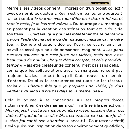
Même si ses vidéos donnent l'impression d'un projet collectif
avec de nombreux acteurs, Kevin est, en réalité, une équipe à
lui tout seul.
« Je tourne avec mon iPhone et deux trépieds, et
tout le reste, je le fais moi-même ».
Du tournage au montage,
en passant par la création des scénarios, tout est le fruit de
son travail.
« C'est vrai que pour les rôles féminins, je demande
parfois l’aide de ma mère ou de ma sœur, mais sinon, je gère
tout »
. Derrière chaque vidéo de Kevin, se cache ainsi un
travail colossal que peu de personnes imaginent.
« Les gens
pensent souvent que c'est juste des vidéos, mais non, c’est
beaucoup de boulot. Chaque détail compte, et cela prend du
temps »
. Mais être créateur de contenu n'est pas sans défis. Il
confie que les collaborations avec les marques ne sont pas
toujours faciles, surtout lorsqu'il faut trouver un terrain
d’entente. De plus, la concurrence est rude sur les réseaux
sociaux.
« Chaque fois que je prépare une vidéo, je dois
vérifier si quelqu'un n’a pas déjà eu la même idée »
.
Cela le pousse à se concentrer sur ses propres forces,
notamment les rôles de mamans, qu'il maîtrise à la perfection.
«
Mon objectif, c'est que mes abonnés se reconnaissent dans mes
vidéos. Si quelqu'un se dit « Oh, c'est exactement ce que je vis !
», alors j'ai capté son attention »
lance-t-il. Pour rester créatif,
Kevin puise son inspiration dans son environnement quotidien,