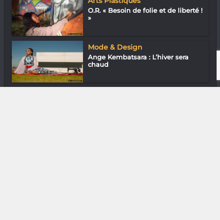
Arts Plastiques
O.R. « Besoin de folie et de liberté !
»
Mode & Design
Ange Kembatsara : L’hiver sera
chaud
Musique
Imiangaly « À Mada on est trop
dans le c...
DIVERS