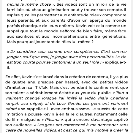
moins la même chose »
. Ses vidéos sont un miroir de la vie
familiale, où chaque génération peut y trouver son compte. Il
espère qu'elles permettent aux enfants de mieux comprendre
leurs parents, et aux parents d'avoir un aperçu du monde
parfois chaotique de leurs enfants. Kevin voit cela comme un
rappel que tout le monde s'efforce de bien faire, même face
aux sacrifices et aux incompréhensions entre générations.
Mais pourquoi jouer tant de rôles lui-même ?
« Je considère cela comme une compétence. C'est comme
jongler, sauf que moi, je jongle avec des personnalités. La vie
est trop courte pour se cantonner à un seul rôle ! »
explique-t-
il.
En effet, Kevin s’est lancé dans la création de contenu, il y a plus
de quatre ans, presque par hasard, avec de petites vidéos
d’imitation sur TikTok. Mais c’est pendant le confinement que
son talent a véritablement éclaté aux yeux du public.
« Tout a
vraiment changé lorsque j'ai imité la vidéo virale Charlène
rangah aza migafy a! de Lova Renée. Les gens ont vraiment
adoré »
se rappelle-t-il avec enthousiasme. Le succès de cette
imitation a poussé Kevin à en faire d’autres, notamment celle
du film malgache
« Pitsana »
, qui a encore davantage captivé
son audience.
« Les gens ont commencé à me demander sans
cesse de nouvelles vidéos, et c’est ce qui m’a motivé à créer la