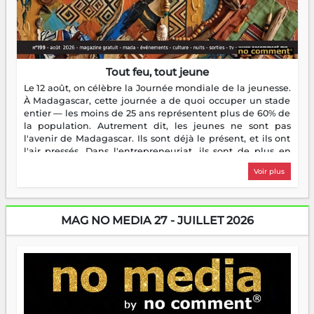
Tout feu, tout jeune
Le 12 août, on célèbre la Journée mondiale de la jeunesse.
À Madagascar, cette journée a de quoi occuper un stade
entier — les moins de 25 ans représentent plus de 60% de
la population. Autrement dit, les jeunes ne sont pas
l'avenir de Madagascar. Ils sont déjà le présent, et ils ont
l'air pressés. Dans l'entrepreneuriat, ils sont de plus en
plus nombreux à se lancer, à créer, à risquer — souvent
Voir plus
sans filet, souvent sans aide, mais toujours avec cette
énergie un peu folle qui fait qu'on se demande s'ils
dorment vraiment la nuit. En culture, les nouvelles sont
encore meilleures. Aina Rasamoelina vient de décrocher le
MAG NO MEDIA 27 - JUILLET 2026
Prix RFI Instrumental Afrique. Miangaly Elia rafle le Prix
Paritana 2026. Madagascar rayonne, et ce sont des mains
jeunes qui tiennent la torche. Alors oui, on pourrait
s'arrêter là, applaudir et rentrer chez soi satisfait. Mais ce
serait passer à côté d'une chose essentielle. La fougue, ça
brûle fort — et parfois, ça brûle vite. Une flamme sans
direction peut éclairer autant qu'elle peut consumer. C'est