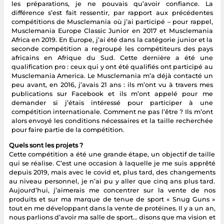
les préparations, je ne pouvais qu’avoir confiance. La
différence s’est fait ressentir, par rapport aux précédentes
compétitions de Musclemania où j’ai participé – pour rappel,
Musclemania Europe Classic Junior en 2017 et Musclemania
Africa en 2019. En Europe, j’ai été dans la catégorie junior et la
seconde compétition a regroupé les compétiteurs des pays
africains en Afrique du Sud. Cette dernière a été une
qualification pro : ceux qui y ont été qualifiés ont participé au
Musclemania America. Le Musclemania m’a déjà contacté un
peu avant, en 2016, j’avais 21 ans : ils m’ont vu à travers mes
publications sur Facebook et ils m’ont appelé pour me
demander si j’étais intéressé pour participer à une
compétition internationale. Comment ne pas l’être ? Ils m’ont
alors envoyé les conditions nécessaires et la taille recherchée
pour faire partie de la compétition.
Quels sont les projets ?
Cette compétition a été une grande étape, un objectif de taille
qui se réalise. C’est une occasion à laquelle je me suis apprêté
depuis 2019, mais avec le covid et, plus tard, des changements
au niveau personnel, je n’ai pu y aller que cinq ans plus tard.
Aujourd’hui, j’aimerais me concentrer sur la vente de nos
produits et sur ma marque de tenue de sport « Snug Guns »
tout en me développant dans la vente de protéines. Il y a un an,
nous parlions d’avoir ma salle de sport… disons que ma vision et