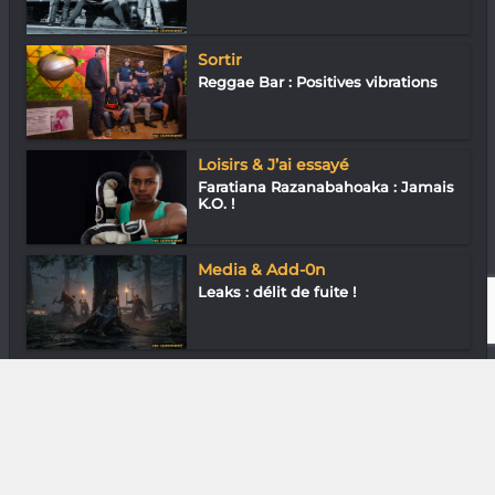
Sortir
Reggae Bar : Positives vibrations
Loisirs & J’ai essayé
Faratiana Razanabahoaka : Jamais
K.O. !
Media & Add-0n
Leaks : délit de fuite !
Diaspora
Anjaratiana Rajaona
Randresiarivony « J...