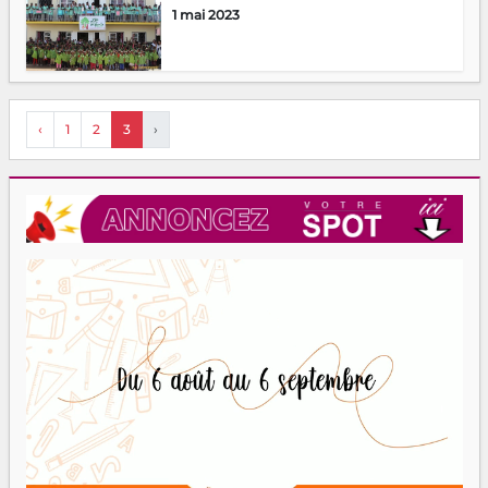
1 mai 2023
‹
1
2
3
›