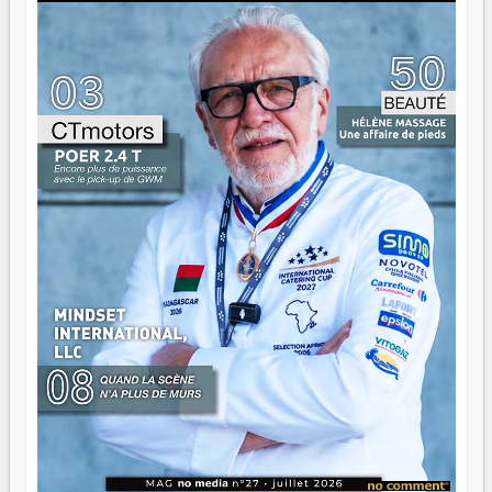
là que les aînés entrent en scène — pas pour reprendre le
gouvernail, mais pour montrer où sont les récifs. Les jeunes
ont la force, les vieux ont l'expérience, comme on dit. Ce
n'est pas un combat de générations — c'est une question
d'équipage. Partagez vos réussites, mais aussi vos échecs.
Surtout vos échecs, d'ailleurs — ils enseignent mieux que
n'importe quel manuel. À Madagascar, la barque avance.
Il faut juste s'assurer que tout le monde rame dans le
même sens.