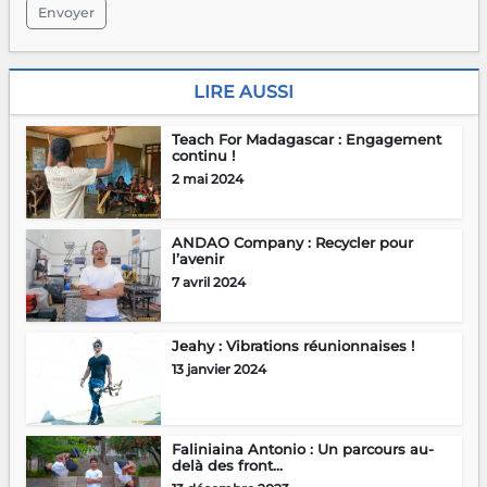
Envoyer
LIRE AUSSI
Teach For Madagascar : Engagement
continu !
2 mai 2024
ANDAO Company : Recycler pour
l’avenir
7 avril 2024
Jeahy : Vibrations réunionnaises !
13 janvier 2024
Faliniaina Antonio : Un parcours au-
delà des front...