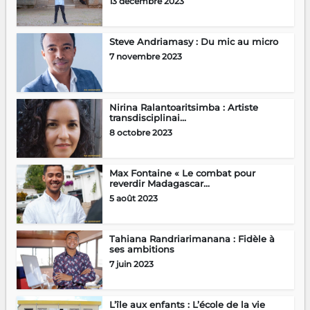
13 décembre 2023
Steve Andriamasy : Du mic au micro
7 novembre 2023
Nirina Ralantoaritsimba : Artiste
transdisciplinai...
8 octobre 2023
Max Fontaine « Le combat pour
reverdir Madagascar...
5 août 2023
Tahiana Randriarimanana : Fidèle à
ses ambitions
7 juin 2023
L’île aux enfants : L’école de la vie