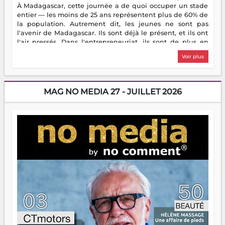
À Madagascar, cette journée a de quoi occuper un stade
entier — les moins de 25 ans représentent plus de 60% de
la population. Autrement dit, les jeunes ne sont pas
l'avenir de Madagascar. Ils sont déjà le présent, et ils ont
l'air pressés. Dans l'entrepreneuriat, ils sont de plus en
plus nombreux à se lancer, à créer, à risquer — souvent
Voir plus
sans filet, souvent sans aide, mais toujours avec cette
énergie un peu folle qui fait qu'on se demande s'ils
dorment vraiment la nuit. En culture, les nouvelles sont
encore meilleures. Aina Rasamoelina vient de décrocher le
MAG NO MEDIA 27 - JUILLET 2026
Prix RFI Instrumental Afrique. Miangaly Elia rafle le Prix
Paritana 2026. Madagascar rayonne, et ce sont des mains
jeunes qui tiennent la torche. Alors oui, on pourrait
s'arrêter là, applaudir et rentrer chez soi satisfait. Mais ce
serait passer à côté d'une chose essentielle. La fougue, ça
brûle fort — et parfois, ça brûle vite. Une flamme sans
direction peut éclairer autant qu'elle peut consumer. C'est
là que les aînés entrent en scène — pas pour reprendre le
gouvernail, mais pour montrer où sont les récifs. Les jeunes
ont la force, les vieux ont l'expérience, comme on dit. Ce
n'est pas un combat de générations — c'est une question
d'équipage. Partagez vos réussites, mais aussi vos échecs.
Surtout vos échecs, d'ailleurs — ils enseignent mieux que
n'importe quel manuel. À Madagascar, la barque avance.
Il faut juste s'assurer que tout le monde rame dans le