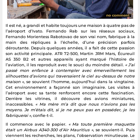
Il est né, a grandi et habite toujours une maison à quatre pas de
l’aéroport d’Ivato. Fernando Rab sur les réseaux sociaux,
Fernando Morientess Rabotovao de son vrai nom, fabrique à la
main des répliques à l’échelle, d’une précision parfois
déroutante. Depuis quelques années, il a fait de cette passion
son activité principale. ATR 72-500, Martin JRM Mars, Écureuil
AS 350 B2 et autres appareils ayant marqué l’histoire de
l’aviation, il les reproduit avec le souci du moindre détail.
« J’ai
passé mon enfance à contempler avec émerveillement les
silhouettes d’avions qui traversaient le ciel au-dessus de notre
maison »
, se souvient l’homme, aujourd’hui dans la vingtaine.
Cet environnement a façonné son imaginaire. Les visites à
l’aéroport avec sa tante renforcent encore cette fascination.
Derrière les vitrines, il découvre des avions miniatures,
inaccessibles.
« Ma mère m’a dit que nous n’avions pas les
moyens. Je m’étais dit, si je ne peux pas en posséder, je les
fabriquerai »
, confie-t-il.
Il commence avec le papier.
« Ma toute première maquette
était un Airbus A340-300 d’Air Mauritius »
, se souvient-il. Puis
viennent les recherches, les plans, l’observation minutieuse. Le