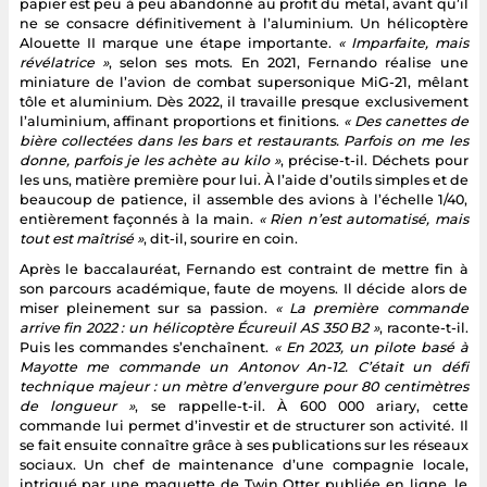
papier est peu à peu abandonné au profit du métal, avant qu’il
ne se consacre définitivement à l’aluminium. Un hélicoptère
Alouette II marque une étape importante.
« Imparfaite, mais
révélatrice »
, selon ses mots. En 2021, Fernando réalise une
miniature de l’avion de combat supersonique MiG-21, mêlant
tôle et aluminium. Dès 2022, il travaille presque exclusivement
l’aluminium, affinant proportions et finitions.
« Des canettes de
bière collectées dans les bars et restaurants. Parfois on me les
donne, parfois je les achète au kilo »
, précise-t-il. Déchets pour
les uns, matière première pour lui. À l’aide d’outils simples et de
beaucoup de patience, il assemble des avions à l’échelle 1/40,
entièrement façonnés à la main.
« Rien n’est automatisé, mais
tout est maîtrisé »
, dit-il, sourire en coin.
Après le baccalauréat, Fernando est contraint de mettre fin à
son parcours académique, faute de moyens. Il décide alors de
miser pleinement sur sa passion.
« La première commande
arrive fin 2022 : un hélicoptère Écureuil AS 350 B2 »
, raconte-t-il.
Puis les commandes s’enchaînent.
« En 2023, un pilote basé à
Mayotte me commande un Antonov An-12. C’était un défi
technique majeur : un mètre d’envergure pour 80 centimètres
de longueur »
, se rappelle-t-il. À 600 000 ariary, cette
commande lui permet d’investir et de structurer son activité. Il
se fait ensuite connaître grâce à ses publications sur les réseaux
sociaux. Un chef de maintenance d’une compagnie locale,
intrigué par une maquette de Twin Otter publiée en ligne, le