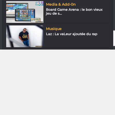
Media & Add-0n
Board Game Arena : le bon vieux
jeu de s...
Musique
Laz : La vaLeur ajoutée du rap
Arts de la scène
Tohidisoa Alain : Chercheur en
danse
DIVERS