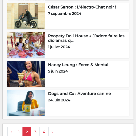
César Sarron : L'électro-Chat noir !
7 septembre 2024
Poopety Doll House « J’adore faire les
dioramas q...
1 juillet 2024
Nancy Leung : Force & Mental
5 juin 2024
Dogs and Co : Aventure canine
24 juin 2024
‹
1
2
3
4
›