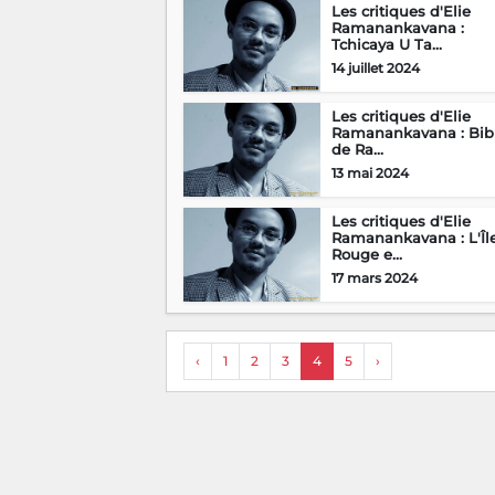
Les critiques d'Elie
Ramanankavana :
Tchicaya U Ta...
14 juillet 2024
Les critiques d'Elie
Ramanankavana : Bib
de Ra...
13 mai 2024
Les critiques d'Elie
Ramanankavana : L'Îl
Rouge e...
17 mars 2024
‹
1
2
3
4
5
›