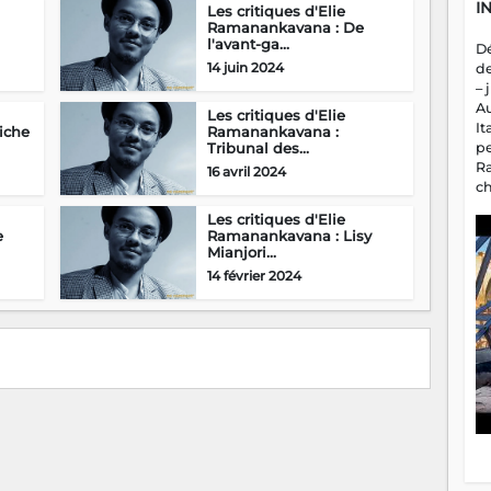
I
Les critiques d'Elie
Ramanankavana : De
l'avant-ga...
D
14 juin 2024
d
– 
A
Les critiques d'Elie
It
iche
Ramanankavana :
p
Tribunal des...
R
16 avril 2024
c
a
Les critiques d'Elie
m
e
Ramanankavana : Lisy
fa
Mianjori...
es
14 février 2024