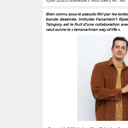
3 juin 2025 // Littérature // 7602 vues // Nc : 185
Bien connu sous le pseudo Riri par les lecte
bande dessinée. Intitulée Fanambin’i Rijakel
Tsingory, est le fruit d’une collaboration av
veut suivre le « tananarivian way of life ».