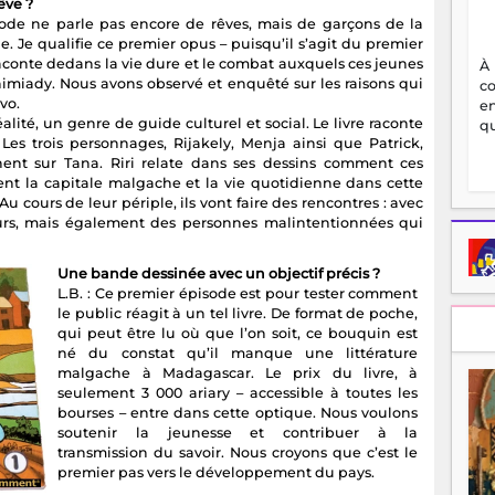
êve ?
pisode ne parle pas encore de rêves, mais de garçons de la
. Je qualifie ce premier opus – puisqu’il s’agit du premier
 raconte dedans la vie dure et le combat auxquels ces jeunes
À
animiady. Nous avons observé et enquêté sur les raisons qui
c
vo.
en
éalité, un genre de guide culturel et social. Le livre raconte
qu
es trois personnages, Rijakely, Menja ainsi que Patrick,
nent sur Tana. Riri relate dans ses dessins comment ces
nt la capitale malgache et la vie quotidienne dans cette
 cours de leur périple, ils vont faire des rencontres : avec
s, mais également des personnes malintentionnées qui
Une bande dessinée avec un objectif précis ?
L.B. : Ce premier épisode est pour tester comment
le public réagit à un tel livre. De format de poche,
qui peut être lu où que l’on soit, ce bouquin est
né du constat qu’il manque une littérature
malgache à Madagascar. Le prix du livre, à
seulement 3 000 ariary – accessible à toutes les
bourses – entre dans cette optique. Nous voulons
soutenir la jeunesse et contribuer à la
transmission du savoir. Nous croyons que c’est le
premier pas vers le développement du pays.