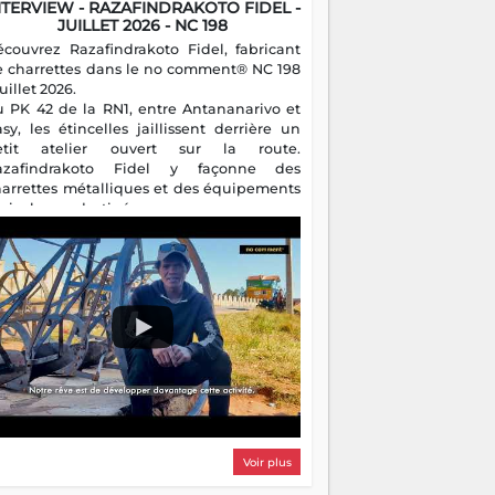
NTERVIEW - RAZAFINDRAKOTO FIDEL -
JUILLET 2026 - NC 198
écouvrez Razafindrakoto Fidel, fabricant
e charrettes dans le no comment® NC 198
juillet 2026.
u PK 42 de la RN1, entre Antananarivo et
asy, les étincelles jaillissent derrière un
etit atelier ouvert sur la route.
azafindrakoto Fidel y façonne des
harrettes métalliques et des équipements
gricoles destinés aux campagnes
algaches. Héritier d'un savoir-faire
milial, il perpétue un métier discret mais
sentiel.
Voir plus