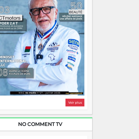
i, on pourrait s'arrêter là, applaudir et
ntrer chez soi satisfait. Mais ce serait
asser à côté d'une chose essentielle. La
ugue, ça brûle fort — et parfois, ça brûle
ite. Une flamme sans direction peut
lairer autant qu'elle peut consumer. C'est
à que les aînés entrent en scène — pas
our reprendre le gouvernail, mais pour
ntrer où sont les récifs. Les jeunes ont la
rce, les vieux ont l'expérience, comme on
t. Ce n'est pas un combat de générations
 c'est une question d'équipage. Partagez
s réussites, mais aussi vos échecs. Surtout
os échecs, d'ailleurs — ils enseignent
ieux que n'importe quel manuel. À
dagascar, la barque avance. Il faut juste
'assurer que tout le monde rame dans le
ême sens.
Voir plus
NO COMMENT TV