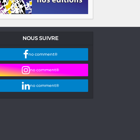
NOUS SUIVRE
no comment®
no comment®
no comment®