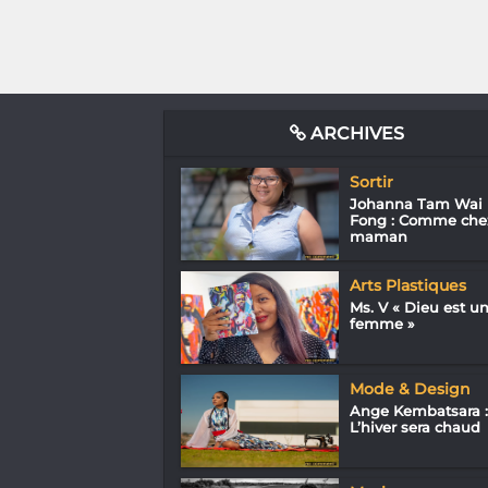
ARCHIVES
Sortir
Johanna Tam Wai
Fong : Comme che
maman
Arts Plastiques
Ms. V « Dieu est u
femme »
Mode & Design
Ange Kembatsara :
L’hiver sera chaud