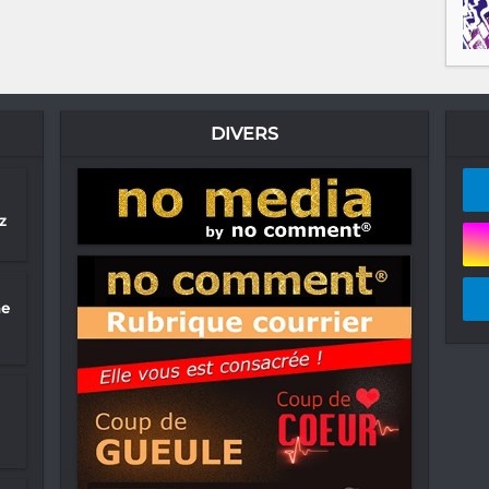
DIVERS
z
ne