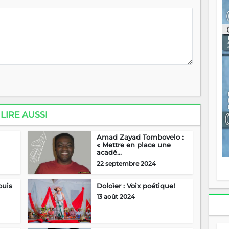
ou
re
p
fo
v
éc
l
p
mo
fo
di
—
LIRE AUSSI
vo
v
m
Amad Zayad Tombovelo :
Ma
« Mettre en place une
acadé...
s
m
22 septembre 2024
ouis
Doloïer : Voix poétique!
13 août 2024