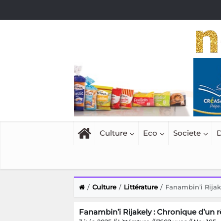
Culture
Eco
Societe
D
Culture
Littérature
Fanambin’i Rijake
Fanambin’i Rijakely : Chronique d’un r