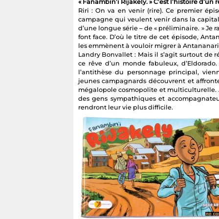
« Fanambin’i Rijakely. » C’est l’histoire d’un r
Riri : On va en venir (rire). Ce premier é
campagne qui veulent venir dans la capitale
d’une longue série – de « préliminaire. » Je
font face. D’où le titre de cet épisode, Ant
les emmènent à vouloir migrer à Antananari
Landry Bonvallet : Mais il s’agit surtout de r
ce rêve d’un monde fabuleux, d’Eldorado. L
l’antithèse du personnage principal, vien
jeunes campagnards découvrent et affronte
mégalopole cosmopolite et multiculturelle. Au
des gens sympathiques et accompagnateur
rendront leur vie plus difficile.