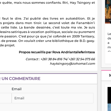
 quête, mais nous sommes confiants. Riri, Hay Tsingory et
 faut le dire. J’ai publié des livres en autoédition. Et je
urs projets dans mon tiroir. Le second volet de Fanambin’i
 cette liste. La bande dessinée, c’est toute ma vie. Je suis
dessins satiriques à vocation politique, sociale ou purement
Le
e passion. C’est pour ça que j’ai cofondé en 2009 Tantsary,
de
s de presse. On voulait créer une bibliothèque de B.D. gasy.
a
de projet.
m
de
Propos recueillis par Rova Andriantsileferintsoa
ne
Contact : +261 38 84 816 74/ +261 32 54 075 66
dé
haytsingory@zohomail.com
l'
no
so
R UN COMMENTAIRE
to
f
vr
Email
s
vi
Af
2
ma