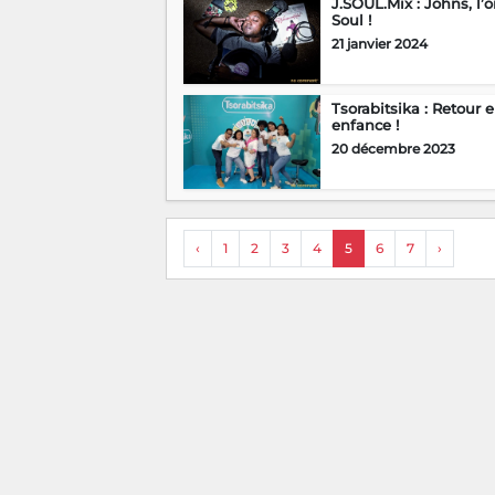
J.SOUL.Mix : Johns, l’
Soul !
21 janvier 2024
Tsorabitsika : Retour 
enfance !
20 décembre 2023
‹
1
2
3
4
5
6
7
›