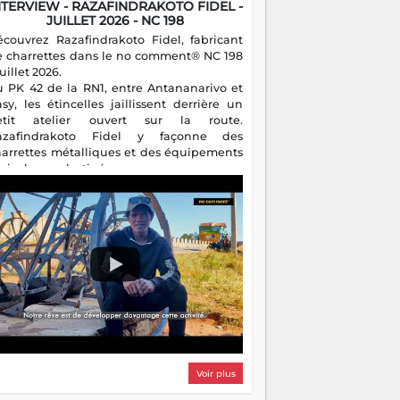
NTERVIEW - RAZAFINDRAKOTO FIDEL -
JUILLET 2026 - NC 198
écouvrez Razafindrakoto Fidel, fabricant
e charrettes dans le no comment® NC 198
juillet 2026.
u PK 42 de la RN1, entre Antananarivo et
asy, les étincelles jaillissent derrière un
etit atelier ouvert sur la route.
azafindrakoto Fidel y façonne des
harrettes métalliques et des équipements
gricoles destinés aux campagnes
algaches. Héritier d'un savoir-faire
milial, il perpétue un métier discret mais
sentiel.
Voir plus