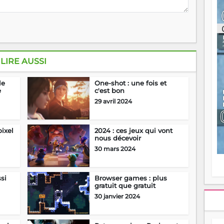
ou
re
p
fo
v
éc
l
LIRE AUSSI
p
mo
le
One-shot : une fois et
fo
e
c'est bon
di
29 avril 2024
—
vo
v
pixel
2024 : ces jeux qui vont
m
nous décevoir
Ma
30 mars 2024
s
m
ssi
Browser games : plus
gratuit que gratuit
30 janvier 2024