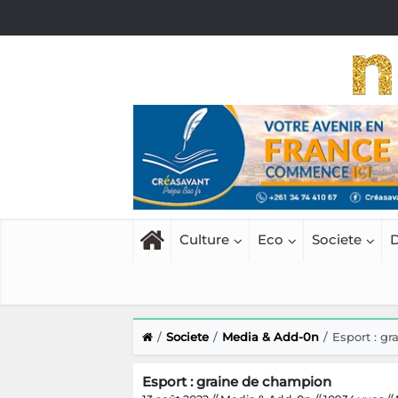
Culture
Eco
Societe
D
Societe
Media & Add-0n
Esport : g
Esport : graine de champion