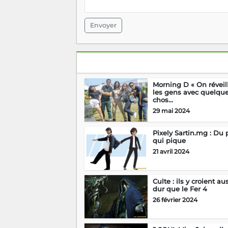
Envoyer
Morning D « On réveil
les gens avec quelqu
chos...
29 mai 2024
Pixely Sartin.mg : Du 
qui pique
21 avril 2024
Culte : ils y croient au
dur que le Fer 4
26 février 2024