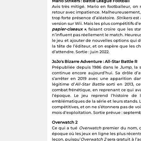
Mario Strikers : Battle League Football
Avis très mitigé. Mario en footballeur, on
retour avec impatience. Malheureusement, 
trop forte présence d’aléatoire.
Strikers
est
version sur Wii. Mais les plus compétitifs 
papier-ciseaux »
, faisant croire que les st
n’influent pas réellement le match. Heureu
le jeu et ajouter de nouvelles options qui d
la tête de l’éditeur, et on espère que les 
d’attendre. Sortie : juin 2022.
JoJo's Bizarre Adventure : All-Star Battle R
Prépubliée depuis 1986 dans le
Jump,
la 
continue encore aujourd’hui. Sa drôle d’
s’arrêter en 2019 avec une apparition d
légitime d’
All-Star Battle
sorti en 2013, 
combat frénétique, en reprenant ce qui avait
l’époque. Le jeu reprend l’histoire de
emblématiques de la série et leurs stands. 
compétitives, et on ne s’étonnera pas de voi
mois d’exploitation. Sortie prévue : septemb
Overwatch 2
Ce qui a tué
Overwatch
premier du nom, c
époque où les jeux en ligne les plus récents
leçon, puisqu’
Overwatch 2
sera gratuit à l’a