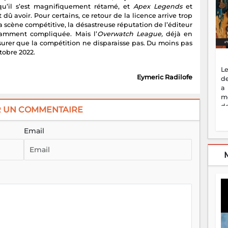
u’il s’est magnifiquement rétamé, et
Apex Legends
et
t dû avoir. Pour certains, ce retour de la licence arrive trop
 scène compétitive, la désastreuse réputation de l’éditeur
isamment compliquée. Mais l’
Overwatch League,
déjà en
surer que la compétition ne disparaisse pas. Du moins pas
tobre 2022.
Le
Eymeric Radilofe
de
a
m
de
R UN COMMENTAIRE
ne
dé
Email
l'
no
so
to
f
vr
s
vi
Af
2
ma