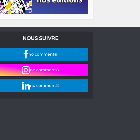
NOUS SUIVRE
no comment®
no comment®
no comment®