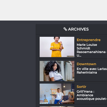
ARCHIVES
Entreprendre
Marie Louise
Schmidt
Rasoamanahirana 
U...
Downtown
En ville avec Laris
Raheriniaina
Sortir
Grill’Hena :
Ambiance
acoustique poulet-.