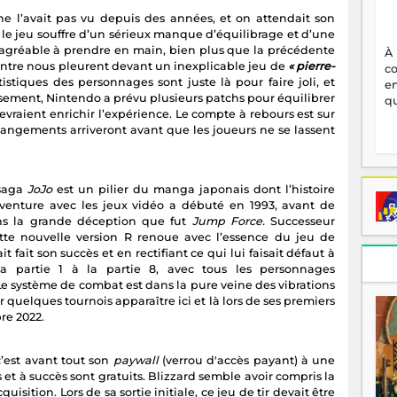
 ne l’avait pas vu depuis des années, et on attendait son
le jeu souffre d’un sérieux manque d’équilibrage et d’une
 agréable à prendre en main, bien plus que la précédente
À
d’entre nous pleurent devant un inexplicable jeu de
« pierre-
c
atistiques des personnages sont juste là pour faire joli, et
en
sement, Nintendo a prévu plusieurs patchs pour équilibrer
qu
evraient enrichir l’expérience. Le compte à rebours est sur
changements arriveront avant que les joueurs ne se lassent
saga
JoJo
est un pilier du manga japonais dont l’histoire
aventure avec les jeux vidéo a débuté en 1993, avant de
ans la grande déception que fut
Jump Force.
Successeur
cette nouvelle version R renoue avec l’essence du jeu de
 fait son succès et en rectifiant ce qui lui faisait défaut à
 la partie 1 à la partie 8, avec tous les personnages
Le système de combat est dans la pure veine des vibrations
r quelques tournois apparaître ici et là lors de ses premiers
re 2022.
’est avant tout son
paywall
(verrou d'accès payant) à une
 et à succès sont gratuits. Blizzard semble avoir compris la
cquisition. Lors de sa sortie initiale, ce jeu de tir devait être