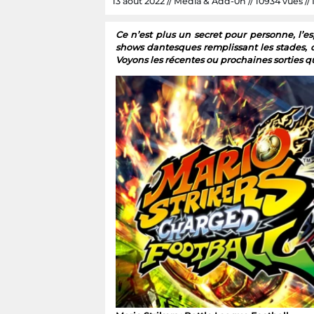
13 août 2022 // Media & Add-0n // 10934 vues // N
Ce n’est plus un secret pour personne, l’e
shows dantesques remplissant les stades, d
Voyons les récentes ou prochaines sorties qui