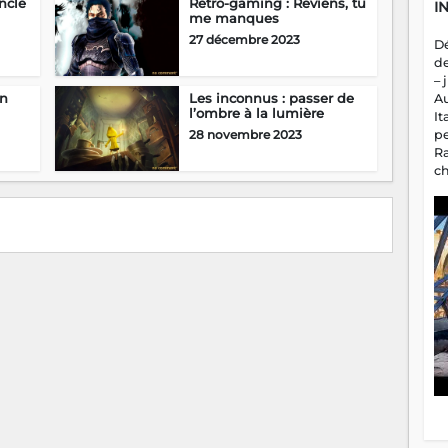
oncle
Retro-gaming : Reviens, tu
I
me manques
27 décembre 2023
D
d
– 
en
Les inconnus : passer de
A
l’ombre à la lumière
It
p
28 novembre 2023
R
c
a
m
fa
es