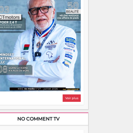
i, on pourrait s'arrêter là, applaudir et
ntrer chez soi satisfait. Mais ce serait
asser à côté d'une chose essentielle. La
ugue, ça brûle fort — et parfois, ça brûle
ite. Une flamme sans direction peut
lairer autant qu'elle peut consumer. C'est
à que les aînés entrent en scène — pas
our reprendre le gouvernail, mais pour
ntrer où sont les récifs. Les jeunes ont la
rce, les vieux ont l'expérience, comme on
t. Ce n'est pas un combat de générations
 c'est une question d'équipage. Partagez
s réussites, mais aussi vos échecs. Surtout
os échecs, d'ailleurs — ils enseignent
ieux que n'importe quel manuel. À
dagascar, la barque avance. Il faut juste
'assurer que tout le monde rame dans le
ême sens.
Voir plus
NO COMMENT TV