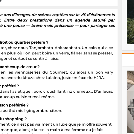
94
e ans d’images, de scènes captées sur le vif, d’événements
rs. Entre deux prestations dans un agenda saturé par
rdé une pause — brève mais précieuse — pour partager ses
roit ou quartier préféré ?
iter, chez nous, Tanjombato–Ankaraobato. Un coin qui a ce
c en plus, où l’on peut boire un verre, flâner sans se presser,
er et surtout se sentir à l’aise.
urant coup de cœur ?
ien les viennoiseries du Gourmet, ou alors un bon vary
a avec du kitoza chez Lalaina, juste en face du HJRA.
t préféré ?
dans l’asiatique : porc croustillant, riz crémeux… D’ailleurs,
eaucoup cuisiner moi-même.
sson préférée ?
a ou thé miel-gingembre-citron.
 du shopping ?
nt, ce n’est pas vraiment un luxe que je m’offre souvent.
manque, alors je laisse la main à ma femme ou je fais