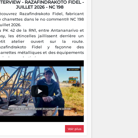
NTERVIEW - RAZAFINDRAKOTO FIDEL -
JUILLET 2026 - NC 198
écouvrez Razafindrakoto Fidel, fabricant
e charrettes dans le no comment® NC 198
juillet 2026.
u PK 42 de la RN1, entre Antananarivo et
asy, les étincelles jaillissent derrière un
etit atelier ouvert sur la route.
azafindrakoto Fidel y façonne des
harrettes métalliques et des équipements
gricoles destinés aux campagnes
algaches. Héritier d'un savoir-faire
milial, il perpétue un métier discret mais
sentiel.
Voir plus