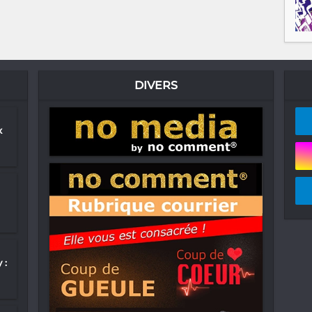
DIVERS
x
 :