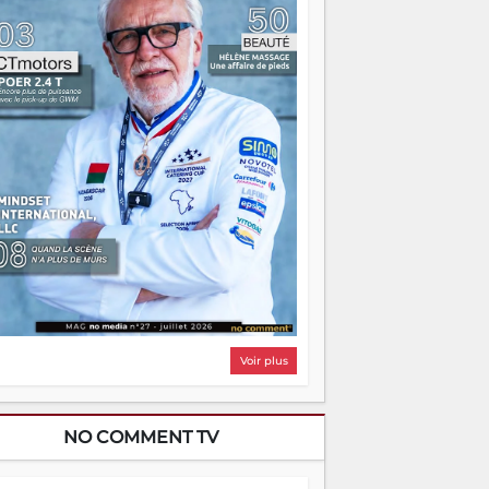
i, on pourrait s'arrêter là, applaudir et
ntrer chez soi satisfait. Mais ce serait
asser à côté d'une chose essentielle. La
ugue, ça brûle fort — et parfois, ça brûle
ite. Une flamme sans direction peut
lairer autant qu'elle peut consumer. C'est
à que les aînés entrent en scène — pas
our reprendre le gouvernail, mais pour
ntrer où sont les récifs. Les jeunes ont la
rce, les vieux ont l'expérience, comme on
t. Ce n'est pas un combat de générations
 c'est une question d'équipage. Partagez
s réussites, mais aussi vos échecs. Surtout
os échecs, d'ailleurs — ils enseignent
ieux que n'importe quel manuel. À
dagascar, la barque avance. Il faut juste
'assurer que tout le monde rame dans le
ême sens.
Voir plus
NO COMMENT TV