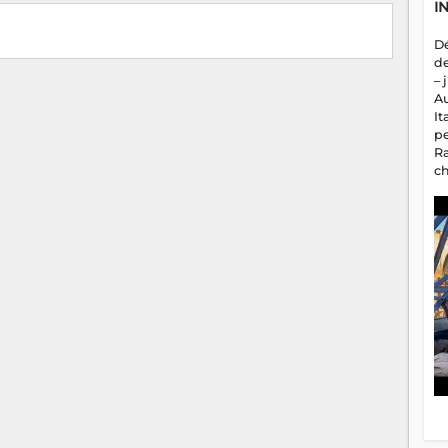
I
D
d
– 
A
It
p
R
c
a
m
fa
es