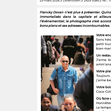
25 mars 2026 // Downtown // 2429 vues // Nc : 1
Francky Dovan n’est plus à présenter. Quinz
immortalisés dans la capitale et ailleu
l’événementiel, le photographe s’est acco
bons plans et ses adresses incontournables.
Votre end
Sans hés
petit tru
bien mang
Un resta
J’aime b
amin’anan
Votre pla
Toujours 
j’aime b
Votre boi
Coca-Col
Où faire
Honnêteme
Le temps 