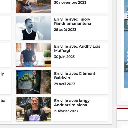
30 novembre 2023
ou
re
p
fo
En ville avec Tsiory
Randriamanantena
v
éc
28 août 2023
l
p
mo
En ville avec Andhy Loïs
fo
Muffragi
di
30 juin 2023
—
vo
v
ly
En ville avec Clément
m
Baldwin
Ma
29 avril 2023
s
m
tra
En ville avec Iangy
Andriatsimialona
15 février 2023