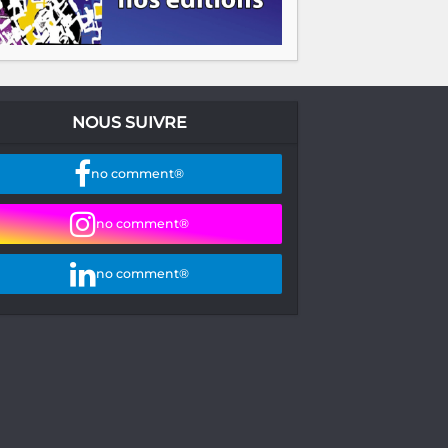
NOUS SUIVRE
no comment®
no comment®
no comment®