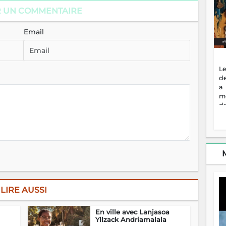
R UN COMMENTAIRE
Email
Le
de
a
m
de
ne
dé
l'
no
so
to
f
vr
s
LIRE AUSSI
vi
Af
En ville avec Lanjasoa
2
Yllzack Andriamalala
ma