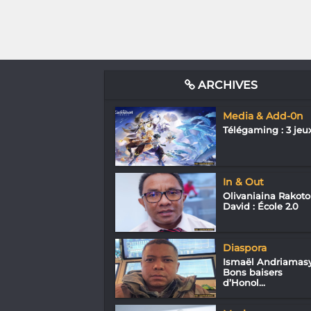
ARCHIVES
Media & Add-0n
Télégaming : 3 jeu
In & Out
Olivaniaina Rakoto
David : École 2.0
Diaspora
Ismaël Andriamasy
Bons baisers
d’Honol...