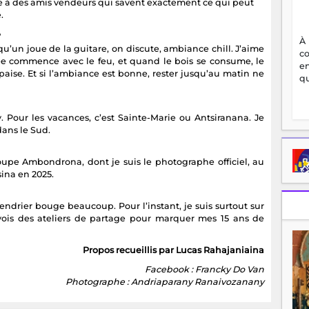
e à des amis vendeurs qui savent exactement ce qui peut
.
?
À
qu’un joue de la guitare, on discute, ambiance chill. J’aime
c
oirée commence avec le feu, et quand le bois se consume, le
en
’apaise. Et si l’ambiance est bonne, rester jusqu’au matin ne
qu
. Pour les vacances, c’est Sainte-Marie ou Antsiranana. Je
dans le Sud.
upe Ambondrona, dont je suis le photographe officiel, au
ina en 2025.
lendrier bouge beaucoup. Pour l’instant, je suis surtout sur
évois des ateliers de partage pour marquer mes 15 ans de
Propos recueillis par Lucas Rahajaniaina
Facebook : Francky Do Van
Photographe : Andriaparany Ranaivozanany