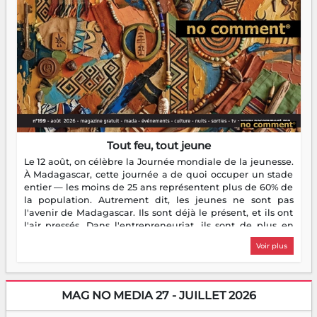
Tout feu, tout jeune
Le 12 août, on célèbre la Journée mondiale de la jeunesse.
À Madagascar, cette journée a de quoi occuper un stade
entier — les moins de 25 ans représentent plus de 60% de
la population. Autrement dit, les jeunes ne sont pas
l'avenir de Madagascar. Ils sont déjà le présent, et ils ont
l'air pressés. Dans l'entrepreneuriat, ils sont de plus en
plus nombreux à se lancer, à créer, à risquer — souvent
Voir plus
sans filet, souvent sans aide, mais toujours avec cette
énergie un peu folle qui fait qu'on se demande s'ils
dorment vraiment la nuit. En culture, les nouvelles sont
encore meilleures. Aina Rasamoelina vient de décrocher le
MAG NO MEDIA 27 - JUILLET 2026
Prix RFI Instrumental Afrique. Miangaly Elia rafle le Prix
Paritana 2026. Madagascar rayonne, et ce sont des mains