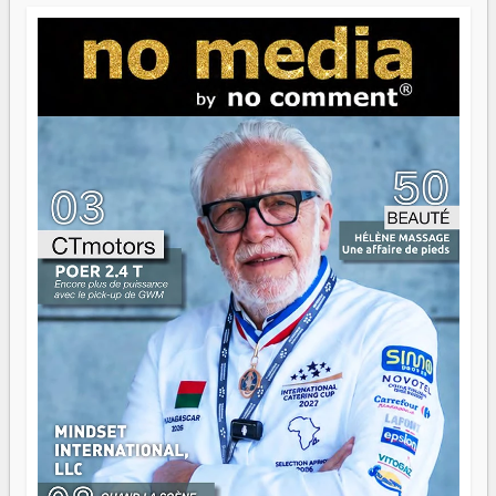
jeunes qui tiennent la torche. Alors oui, on pourrait
s'arrêter là, applaudir et rentrer chez soi satisfait. Mais ce
serait passer à côté d'une chose essentielle. La fougue, ça
brûle fort — et parfois, ça brûle vite. Une flamme sans
direction peut éclairer autant qu'elle peut consumer. C'est
là que les aînés entrent en scène — pas pour reprendre le
gouvernail, mais pour montrer où sont les récifs. Les jeunes
ont la force, les vieux ont l'expérience, comme on dit. Ce
n'est pas un combat de générations — c'est une question
d'équipage. Partagez vos réussites, mais aussi vos échecs.
Surtout vos échecs, d'ailleurs — ils enseignent mieux que
n'importe quel manuel. À Madagascar, la barque avance.
Il faut juste s'assurer que tout le monde rame dans le
même sens.