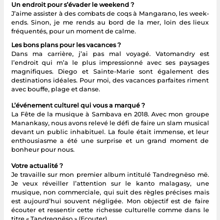
Un endroit pour s’évader le weekend ?
J’aime assister à des combats de coqs à Mangarano, les week-
ends. Sinon, je me rends au bord de la mer, loin des lieux
fréquentés, pour un moment de calme.
Les bons plans pour les vacances ?
Dans ma carrière, j’ai pas mal voyagé. Vatomandry est
l’endroit qui m’a le plus impressionné avec ses paysages
magnifiques. Diego et Sainte-Marie sont également des
destinations idéales. Pour moi, des vacances parfaites riment
avec bouffe, plage et danse.
L’événement culturel qui vous a marqué ?
La Fête de la musique à Sambava en 2018. Avec mon groupe
Manankasy, nous avons relevé le défi de faire un slam musical
devant un public inhabituel. La foule était immense, et leur
enthousiasme a été une surprise et un grand moment de
bonheur pour nous.
Votre actualité ?
Je travaille sur mon premier album intitulé Tandregnëso më.
Je veux réveiller l’attention sur le kanto malagasy, une
musique, non commerciale, qui suit des règles précises mais
est aujourd’hui souvent négligée. Mon objectif est de faire
écouter et ressentir cette richesse culturelle comme dans le
titre « Tandregnëso » (Ecouter).