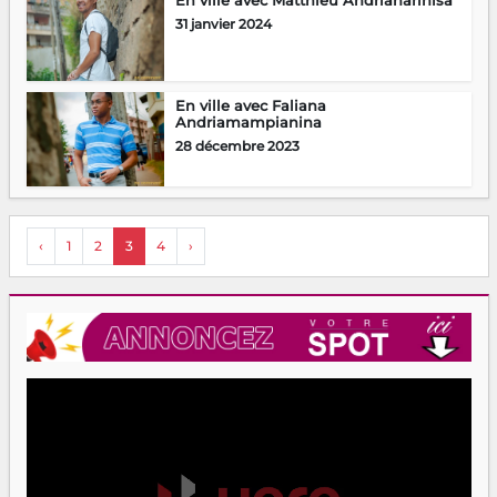
En ville avec Matthieu Andriaharinisa
31 janvier 2024
En ville avec Faliana
Andriamampianina
28 décembre 2023
‹
1
2
3
4
›