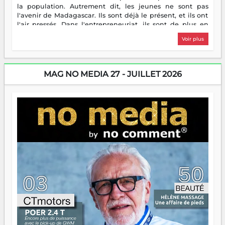
la population. Autrement dit, les jeunes ne sont pas
l'avenir de Madagascar. Ils sont déjà le présent, et ils ont
l'air pressés. Dans l'entrepreneuriat, ils sont de plus en
plus nombreux à se lancer, à créer, à risquer — souvent
Voir plus
sans filet, souvent sans aide, mais toujours avec cette
énergie un peu folle qui fait qu'on se demande s'ils
dorment vraiment la nuit. En culture, les nouvelles sont
encore meilleures. Aina Rasamoelina vient de décrocher le
MAG NO MEDIA 27 - JUILLET 2026
Prix RFI Instrumental Afrique. Miangaly Elia rafle le Prix
Paritana 2026. Madagascar rayonne, et ce sont des mains
jeunes qui tiennent la torche. Alors oui, on pourrait
s'arrêter là, applaudir et rentrer chez soi satisfait. Mais ce
serait passer à côté d'une chose essentielle. La fougue, ça
brûle fort — et parfois, ça brûle vite. Une flamme sans
direction peut éclairer autant qu'elle peut consumer. C'est
là que les aînés entrent en scène — pas pour reprendre le
gouvernail, mais pour montrer où sont les récifs. Les jeunes
ont la force, les vieux ont l'expérience, comme on dit. Ce
n'est pas un combat de générations — c'est une question
d'équipage. Partagez vos réussites, mais aussi vos échecs.
Surtout vos échecs, d'ailleurs — ils enseignent mieux que
n'importe quel manuel. À Madagascar, la barque avance.
Il faut juste s'assurer que tout le monde rame dans le
même sens.