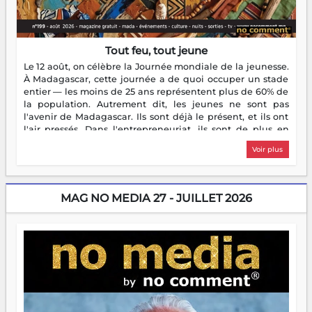
Tout feu, tout jeune
Le 12 août, on célèbre la Journée mondiale de la jeunesse.
À Madagascar, cette journée a de quoi occuper un stade
entier — les moins de 25 ans représentent plus de 60% de
la population. Autrement dit, les jeunes ne sont pas
l'avenir de Madagascar. Ils sont déjà le présent, et ils ont
l'air pressés. Dans l'entrepreneuriat, ils sont de plus en
plus nombreux à se lancer, à créer, à risquer — souvent
Voir plus
sans filet, souvent sans aide, mais toujours avec cette
énergie un peu folle qui fait qu'on se demande s'ils
dorment vraiment la nuit. En culture, les nouvelles sont
encore meilleures. Aina Rasamoelina vient de décrocher le
MAG NO MEDIA 27 - JUILLET 2026
Prix RFI Instrumental Afrique. Miangaly Elia rafle le Prix
Paritana 2026. Madagascar rayonne, et ce sont des mains
jeunes qui tiennent la torche. Alors oui, on pourrait
s'arrêter là, applaudir et rentrer chez soi satisfait. Mais ce
serait passer à côté d'une chose essentielle. La fougue, ça
brûle fort — et parfois, ça brûle vite. Une flamme sans
direction peut éclairer autant qu'elle peut consumer. C'est
là que les aînés entrent en scène — pas pour reprendre le
gouvernail, mais pour montrer où sont les récifs. Les jeunes