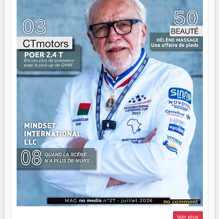
ont la force, les vieux ont l'expérience, comme on dit. Ce
n'est pas un combat de générations — c'est une question
d'équipage. Partagez vos réussites, mais aussi vos échecs.
Surtout vos échecs, d'ailleurs — ils enseignent mieux que
n'importe quel manuel. À Madagascar, la barque avance.
Il faut juste s'assurer que tout le monde rame dans le
même sens.
Voir plus