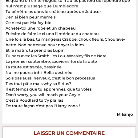
Et quand on t'inté-Rogue, tu n'auras pas tord de répondre que
nul n'est plus sage que Dumbledore
Tu pénètreras dans le château après un Jedusor
J'en ai bien peur même si
Ce n'est pas Malfoy-bie
Achète-toi une robe et un chapeau
Et évite de faire le cLuna l'intérieur du chateau
Une fois là bas, tu mangeras Crabbe, choux fleurs, Chourave-
bette. Non betterave pour noyer la faim
Et le matin, tu prendras Lupin
Tu pars avec les Smith, les Lou-Weasley fils de Nate
Le premier septembre, souviens-toi de la date
Ta route est tracée, dessinée
Nul ne pourra inhi-Bella destinée
Sois pas aussi nerveux, c'est le bon processus
T'es tout pâle mais why so Sirius?
Il est temps que tu apprennes, que tu voles
Don't worry, you will reach your Goyle
C'est à Poudlard tu t'y plairas
De toute façon c'est pas l'Harry-zona !
Mitsinjo
LAISSER UN COMMENTAIRE