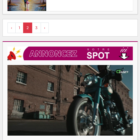
‹
1
2
3
›