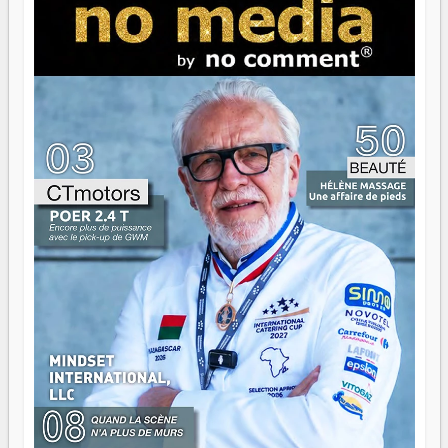
s'arrêter là, applaudir et rentrer chez soi satisfait. Mais ce
serait passer à côté d'une chose essentielle. La fougue, ça
brûle fort — et parfois, ça brûle vite. Une flamme sans
direction peut éclairer autant qu'elle peut consumer. C'est
là que les aînés entrent en scène — pas pour reprendre le
gouvernail, mais pour montrer où sont les récifs. Les jeunes
ont la force, les vieux ont l'expérience, comme on dit. Ce
n'est pas un combat de générations — c'est une question
d'équipage. Partagez vos réussites, mais aussi vos échecs.
Surtout vos échecs, d'ailleurs — ils enseignent mieux que
n'importe quel manuel. À Madagascar, la barque avance.
Il faut juste s'assurer que tout le monde rame dans le
même sens.