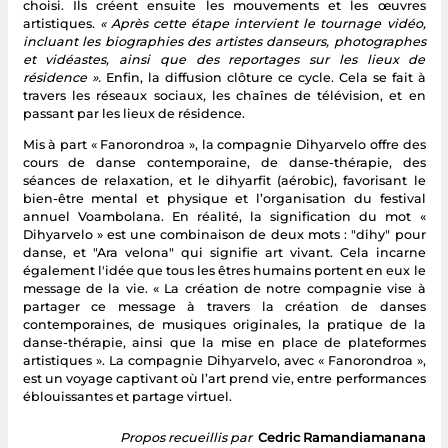
choisi. Ils créent ensuite les mouvements et les œuvres
artistiques.
« Après cette étape intervient le tournage vidéo,
incluant les biographies des artistes danseurs, photographes
et vidéastes, ainsi que des reportages sur les lieux de
résidence ».
Enfin, la diffusion clôture ce cycle. Cela se fait à
travers les réseaux sociaux, les chaînes de télévision, et en
passant par les lieux de résidence.
Mis à part « Fanorondroa », la compagnie Dihyarvelo offre des
cours de danse contemporaine, de danse-thérapie, des
séances de relaxation, et le dihyarfit (aérobic), favorisant le
bien-être mental et physique et l’organisation du festival
annuel Voambolana. En réalité, la signification du mot «
Dihyarvelo » est une combinaison de deux mots : "dihy" pour
danse, et "Ara velona" qui signifie art vivant. Cela incarne
également l'idée que tous les êtres humains portent en eux le
message de la vie. « La création de notre compagnie vise à
partager ce message à travers la création de danses
contemporaines, de musiques originales, la pratique de la
danse-thérapie, ainsi que la mise en place de plateformes
artistiques ». La compagnie Dihyarvelo, avec « Fanorondroa »,
est un voyage captivant où l’art prend vie, entre performances
éblouissantes et partage virtuel.
Propos recueillis par
Cedric Ramandiamanana