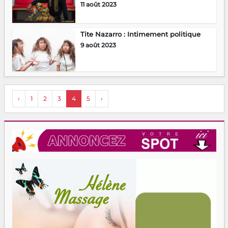
11 août 2023
Tite Nazarro : Intimement politique
9 août 2023
‹
1
2
3
4
5
›