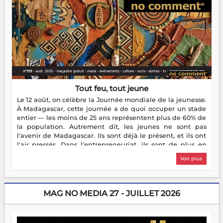
Tout feu, tout jeune
Le 12 août, on célèbre la Journée mondiale de la jeunesse.
À Madagascar, cette journée a de quoi occuper un stade
entier — les moins de 25 ans représentent plus de 60% de
la population. Autrement dit, les jeunes ne sont pas
l'avenir de Madagascar. Ils sont déjà le présent, et ils ont
l'air pressés. Dans l'entrepreneuriat, ils sont de plus en
plus nombreux à se lancer, à créer, à risquer — souvent
Voir plus
sans filet, souvent sans aide, mais toujours avec cette
énergie un peu folle qui fait qu'on se demande s'ils
dorment vraiment la nuit. En culture, les nouvelles sont
encore meilleures. Aina Rasamoelina vient de décrocher le
MAG NO MEDIA 27 - JUILLET 2026
Prix RFI Instrumental Afrique. Miangaly Elia rafle le Prix
Paritana 2026. Madagascar rayonne, et ce sont des mains
jeunes qui tiennent la torche. Alors oui, on pourrait