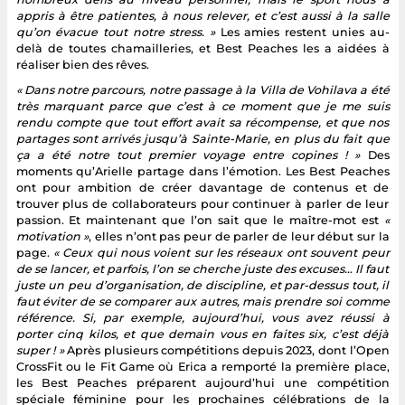
appris à être patientes, à nous relever, et c’est aussi à la salle
qu’on évacue tout notre stress. »
Les amies restent unies au-
delà de toutes chamailleries, et Best Peaches les a aidées à
réaliser bien des rêves.
« Dans notre parcours, notre passage à la Villa de Vohilava a été
très marquant parce que c’est à ce moment que je me suis
rendu compte que tout effort avait sa récompense, et que nos
partages sont arrivés jusqu’à Sainte-Marie, en plus du fait que
ça a été notre tout premier voyage entre copines ! »
Des
moments qu’Arielle partage dans l’émotion. Les Best Peaches
ont pour ambition de créer davantage de contenus et de
trouver plus de collaborateurs pour continuer à parler de leur
passion. Et maintenant que l’on sait que le maître-mot est
«
motivation »
, elles n’ont pas peur de parler de leur début sur la
page.
« Ceux qui nous voient sur les réseaux ont souvent peur
de se lancer, et parfois, l’on se cherche juste des excuses… Il faut
juste un peu d’organisation, de discipline, et par-dessus tout, il
faut éviter de se comparer aux autres, mais prendre soi comme
référence. Si, par exemple, aujourd’hui, vous avez réussi à
porter cinq kilos, et que demain vous en faites six, c’est déjà
super ! »
Après plusieurs compétitions depuis 2023, dont l’Open
CrossFit ou le Fit Game où Erica a remporté la première place,
les Best Peaches préparent aujourd’hui une compétition
spéciale féminine pour les prochaines célébrations de la