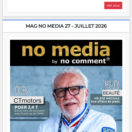
plus nombreux à se lancer, à créer, à risquer — souvent
Voir plus
sans filet, souvent sans aide, mais toujours avec cette
énergie un peu folle qui fait qu'on se demande s'ils
dorment vraiment la nuit. En culture, les nouvelles sont
encore meilleures. Aina Rasamoelina vient de décrocher le
MAG NO MEDIA 27 - JUILLET 2026
Prix RFI Instrumental Afrique. Miangaly Elia rafle le Prix
Paritana 2026. Madagascar rayonne, et ce sont des mains
jeunes qui tiennent la torche. Alors oui, on pourrait
s'arrêter là, applaudir et rentrer chez soi satisfait. Mais ce
serait passer à côté d'une chose essentielle. La fougue, ça
brûle fort — et parfois, ça brûle vite. Une flamme sans
direction peut éclairer autant qu'elle peut consumer. C'est
là que les aînés entrent en scène — pas pour reprendre le
gouvernail, mais pour montrer où sont les récifs. Les jeunes
ont la force, les vieux ont l'expérience, comme on dit. Ce
n'est pas un combat de générations — c'est une question
d'équipage. Partagez vos réussites, mais aussi vos échecs.
Surtout vos échecs, d'ailleurs — ils enseignent mieux que
n'importe quel manuel. À Madagascar, la barque avance.
Il faut juste s'assurer que tout le monde rame dans le
même sens.