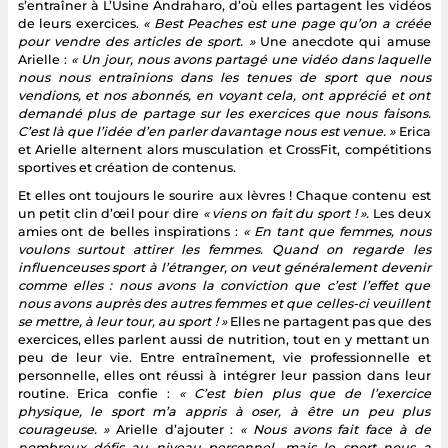
s’entraîner à L’Usine Andraharo, d’où elles partagent les vidéos
de leurs exercices.
« Best Peaches est une page qu’on a créée
pour vendre des articles de sport. »
Une anecdote qui amuse
Arielle :
« Un jour, nous avons partagé une vidéo dans laquelle
nous nous entraînions dans les tenues de sport que nous
vendions, et nos abonnés, en voyant cela, ont apprécié et ont
demandé plus de partage sur les exercices que nous faisons.
C’est là que l’idée d’en parler davantage nous est venue. »
Erica
et Arielle alternent alors musculation et CrossFit, compétitions
sportives et création de contenus.
Et elles ont toujours le sourire aux lèvres ! Chaque contenu est
un petit clin d’œil pour dire
« viens on fait du sport ! ».
Les deux
amies ont de belles inspirations :
« En tant que femmes, nous
voulons surtout attirer les femmes. Quand on regarde les
influenceuses sport à l’étranger, on veut généralement devenir
comme elles : nous avons la conviction que c’est l’effet que
nous avons auprès des autres femmes et que celles-ci veuillent
se mettre, à leur tour, au sport ! »
Elles ne partagent pas que des
exercices, elles parlent aussi de nutrition, tout en y mettant un
peu de leur vie. Entre entraînement, vie professionnelle et
personnelle, elles ont réussi à intégrer leur passion dans leur
routine. Erica confie :
« C’est bien plus que de l’exercice
physique, le sport m’a appris à oser, à être un peu plus
courageuse. »
Arielle d’ajouter :
« Nous avons fait face à de
nombreux défis au niveau personnel, mais le sport nous a