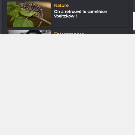
Nature
On a retrouvé le caméléon
Voeltzkow !
Entreprendre
Laura Razanajatovo « Nous
sommes le seul...
DIVERS