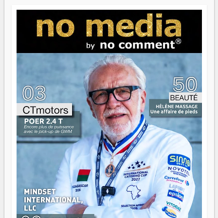
Paritana 2026. Madagascar rayonne, et ce sont des mains
jeunes qui tiennent la torche. Alors oui, on pourrait
s'arrêter là, applaudir et rentrer chez soi satisfait. Mais ce
serait passer à côté d'une chose essentielle. La fougue, ça
brûle fort — et parfois, ça brûle vite. Une flamme sans
direction peut éclairer autant qu'elle peut consumer. C'est
là que les aînés entrent en scène — pas pour reprendre le
gouvernail, mais pour montrer où sont les récifs. Les jeunes
ont la force, les vieux ont l'expérience, comme on dit. Ce
n'est pas un combat de générations — c'est une question
d'équipage. Partagez vos réussites, mais aussi vos échecs.
Surtout vos échecs, d'ailleurs — ils enseignent mieux que
n'importe quel manuel. À Madagascar, la barque avance.
Il faut juste s'assurer que tout le monde rame dans le
même sens.