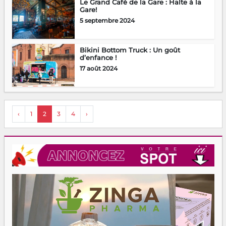
Le Grand Café de la Gare : Halte à la
Gare!
5 septembre 2024
Bikini Bottom Truck : Un goût
d’enfance !
17 août 2024
‹
1
2
3
4
›