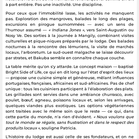
à part entière. Pas une inactivité. Une discipline.
Pour ceux que l'immobilité lasse, les activités ne manquent
pas. Exploration des mangroves, balades le long des plages,
excursions en pirogue surnommées — avec un sens de
l'humour assumé —
« Indiana Jones »
, vers Saint-Augustin ou
Nosy Ve. Des sorties à la journée à Mangily, combinant visites
culturelles et pique-niques préparés par le lodge. Des balades
nocturnes à la rencontre des lémuriens, la visite de marchés
locaux, l'arboretum. Le sud-ouest malgache se laisse découvrir
par strates, et Bakuba semble en connaître chaque couche.
La table mérite qu'on s'y attarde. Le concept maison — baptisé
Bright Side of Life, ce qui en dit long sur l'état d'esprit des lieux
— propose une cuisine simple et généreuse, mêlant influences
portugaises, françaises, africaines et sud-africaines. Pas de chef
unique : tous les cuisiniers participent à l'élaboration des plats.
Les grillades sont servies dans une ambiance churrasco, avec
poulet, bœuf, agneau, poissons locaux et, selon les arrivages,
quelques viandes plus exotiques. Les options végétariennes
sont traitées avec le même soin que le reste — ce qui, dans
cette partie du monde, n'a rien d'évident.
« Nous voulons que
tout le monde se régale, sans frustration et dans le respect des
produits locaux »
, souligne Patricia.
L'histoire du lodge est aussi celle de ses fondateurs, et on ne