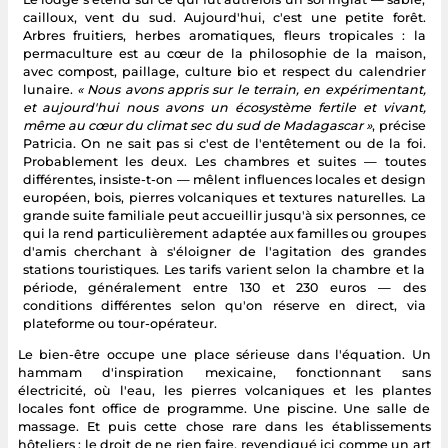
cailloux, vent du sud. Aujourd'hui, c'est une petite forêt.
Arbres fruitiers, herbes aromatiques, fleurs tropicales : la
permaculture est au cœur de la philosophie de la maison,
avec compost, paillage, culture bio et respect du calendrier
lunaire.
« Nous avons appris sur le terrain, en expérimentant,
et aujourd'hui nous avons un écosystème fertile et vivant,
même au cœur du climat sec du sud de Madagascar »
, précise
Patricia. On ne sait pas si c'est de l'entêtement ou de la foi.
Probablement les deux. Les chambres et suites — toutes
différentes, insiste-t-on — mêlent influences locales et design
européen, bois, pierres volcaniques et textures naturelles. La
grande suite familiale peut accueillir jusqu'à six personnes, ce
qui la rend particulièrement adaptée aux familles ou groupes
d'amis cherchant à s'éloigner de l'agitation des grandes
stations touristiques. Les tarifs varient selon la chambre et la
période, généralement entre 130 et 230 euros — des
conditions différentes selon qu'on réserve en direct, via
plateforme ou tour-opérateur.
Le bien-être occupe une place sérieuse dans l'équation. Un
hammam d'inspiration mexicaine, fonctionnant sans
électricité, où l'eau, les pierres volcaniques et les plantes
locales font office de programme. Une piscine. Une salle de
massage. Et puis cette chose rare dans les établissements
hôteliers : le droit de ne rien faire, revendiqué ici comme un art