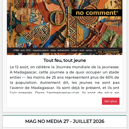
Tout feu, tout jeune
Le 12 août, on célèbre la Journée mondiale de la jeunesse.
À Madagascar, cette journée a de quoi occuper un stade
entier — les moins de 25 ans représentent plus de 60% de
la population. Autrement dit, les jeunes ne sont pas
l'avenir de Madagascar. Ils sont déjà le présent, et ils ont
l'air pressés. Dans l'entrepreneuriat, ils sont de plus en
plus nombreux à se lancer, à créer, à risquer — souvent
Voir plus
sans filet, souvent sans aide, mais toujours avec cette
énergie un peu folle qui fait qu'on se demande s'ils
dorment vraiment la nuit. En culture, les nouvelles sont
encore meilleures. Aina Rasamoelina vient de décrocher le
MAG NO MEDIA 27 - JUILLET 2026
Prix RFI Instrumental Afrique. Miangaly Elia rafle le Prix