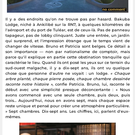
Il y a des endroits qu'on ne trouve pas par hasard. Bakuba
Lodge, niché à Ankilibé sur la RN7, à quelques kilomètres de
l'aéroport et du port de Tuléar, est de ceux-là. Pas de panneau
tapageur, pas de lobby clinquant. Juste une entrée, un jardin
qui surprend, et l'impression étrange que le temps vient de
changer de vitesse. Bruno et Patricia sont belges. Ce détail a
son importance — non par nationalisme de comptoir, mais
parce qu'il explique en partie cette obstination tranquille qui
caractérise le lieu. Quand ils ont posé les yeux sur ce terrain du
sud-ouest malgache, il y a dix-sept ans, ils ont vu quelque
chose que personne d'autre ne voyait : un lodge.
« Chaque
arbre planté, chaque pierre posée, chaque chambre dessinée
raconte notre histoire »
, confie Patricia. Bruno, lui, raconte le
début avec une simplicité presque déconcertante : « Nous
avons commencé avec une seule chambre, puis deux, puis
trois… Aujourd'hui, nous en avons sept, mais chaque espace
reste unique et pensé pour créer une atmosphère particulière.
» Sept chambres. Dix-sept ans. Les chiffres, ici, parlent d'eux-
mêmes.