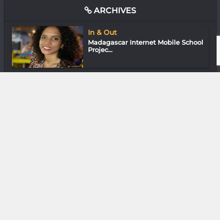
ARCHIVES
In & Out
Madagascar Internet Mobile School
Projec...
Musique
Anga : Funky, n’est-ce pas ?
Photographie
Mamy Nirina Razafindrakoto : En
terre Za...
Arts Plastiques
Naty Kaly : Embellir la rue
Sortir