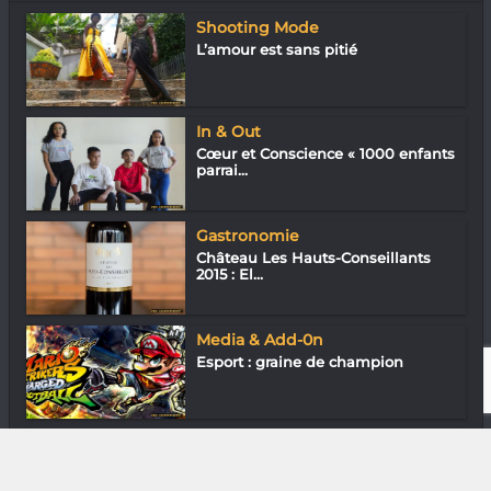
Shooting Mode
L’amour est sans pitié
In & Out
Cœur et Conscience « 1000 enfants
parrai...
Gastronomie
Château Les Hauts-Conseillants
2015 : El...
Media & Add-0n
Esport : graine de champion
Assos
Marie Christina Kolo - Women
Break the S...