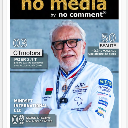
serait passer à côté d'une chose essentielle. La fougue, ça
brûle fort — et parfois, ça brûle vite. Une flamme sans
direction peut éclairer autant qu'elle peut consumer. C'est
là que les aînés entrent en scène — pas pour reprendre le
gouvernail, mais pour montrer où sont les récifs. Les jeunes
ont la force, les vieux ont l'expérience, comme on dit. Ce
n'est pas un combat de générations — c'est une question
d'équipage. Partagez vos réussites, mais aussi vos échecs.
Surtout vos échecs, d'ailleurs — ils enseignent mieux que
n'importe quel manuel. À Madagascar, la barque avance.
Il faut juste s'assurer que tout le monde rame dans le
même sens.