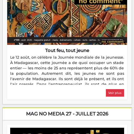
Tout feu, tout jeune
Le 12 août, on célèbre la Journée mondiale de la jeunesse.
À Madagascar, cette journée a de quoi occuper un stade
entier — les moins de 25 ans représentent plus de 60% de
la population. Autrement dit, les jeunes ne sont pas
l'avenir de Madagascar. Ils sont déjà le présent, et ils ont
l'air pressés. Dans l'entrepreneuriat, ils sont de plus en
plus nombreux à se lancer, à créer, à risquer — souvent
Voir plus
sans filet, souvent sans aide, mais toujours avec cette
énergie un peu folle qui fait qu'on se demande s'ils
dorment vraiment la nuit. En culture, les nouvelles sont
encore meilleures. Aina Rasamoelina vient de décrocher le
MAG NO MEDIA 27 - JUILLET 2026
Prix RFI Instrumental Afrique. Miangaly Elia rafle le Prix
Paritana 2026. Madagascar rayonne, et ce sont des mains
jeunes qui tiennent la torche. Alors oui, on pourrait
s'arrêter là, applaudir et rentrer chez soi satisfait. Mais ce