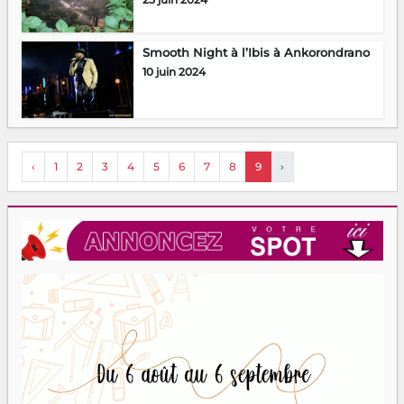
Smooth Night à l’Ibis à Ankorondrano
10 juin 2024
‹
1
2
3
4
5
6
7
8
9
›