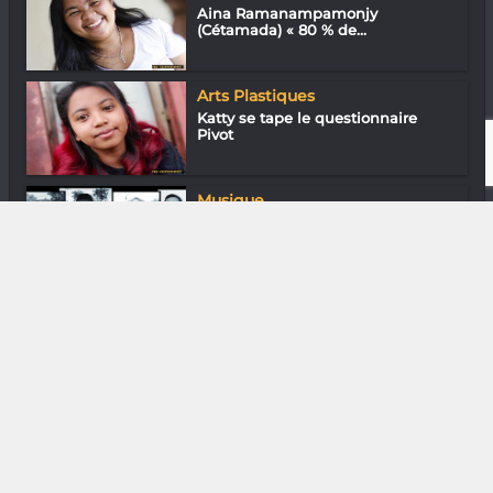
Aina Ramanampamonjy
(Cétamada) « 80 % de...
Arts Plastiques
Katty se tape le questionnaire
Pivot
Musique
The roar : Ça griffe comme ça riffe
DIVERS