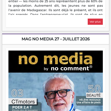
entier — les moins de 25 ans représentent plus de 60% de
la population. Autrement dit, les jeunes ne sont pas
l'avenir de Madagascar. Ils sont déjà le présent, et ils ont
l'air pressés. Dans l'entrepreneuriat, ils sont de plus en
plus nombreux à se lancer, à créer, à risquer — souvent
Voir plus
sans filet, souvent sans aide, mais toujours avec cette
énergie un peu folle qui fait qu'on se demande s'ils
dorment vraiment la nuit. En culture, les nouvelles sont
encore meilleures. Aina Rasamoelina vient de décrocher le
MAG NO MEDIA 27 - JUILLET 2026
Prix RFI Instrumental Afrique. Miangaly Elia rafle le Prix
Paritana 2026. Madagascar rayonne, et ce sont des mains
jeunes qui tiennent la torche. Alors oui, on pourrait
s'arrêter là, applaudir et rentrer chez soi satisfait. Mais ce
serait passer à côté d'une chose essentielle. La fougue, ça
brûle fort — et parfois, ça brûle vite. Une flamme sans
direction peut éclairer autant qu'elle peut consumer. C'est
là que les aînés entrent en scène — pas pour reprendre le
gouvernail, mais pour montrer où sont les récifs. Les jeunes
ont la force, les vieux ont l'expérience, comme on dit. Ce
n'est pas un combat de générations — c'est une question
d'équipage. Partagez vos réussites, mais aussi vos échecs.
Surtout vos échecs, d'ailleurs — ils enseignent mieux que
n'importe quel manuel. À Madagascar, la barque avance.
Il faut juste s'assurer que tout le monde rame dans le
même sens.