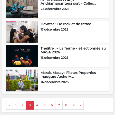
Andriamanantena sort « Collec...
24 décembre 2025
Havatse : De rock et de tattoo
17 décembre 2025
Théâtre : « La ferme » sélectionnée au
MASA 2026
16 décembre 2025
Marais Masay : Filatex Properties
inaugure Arche M...
14 décembre 2025
‹
1
2
3
4
5
6
7
8
9
›