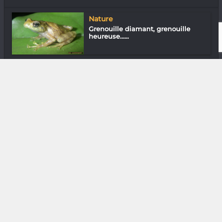
Nature
Grenouille diamant, grenouille
heureuse…...
Arts Plastiques
Olivia Bourgois : Artiste
psychédélique
Assos
Centre Vatosoa : l’école de la petite
en...
Musique
Imiangaly « À Mada on est trop
dans le c...
Media & Add-0n
Just Dance 2022 : Ubisoft mène la