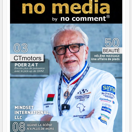
s'arrêter là, applaudir et rentrer chez soi satisfait. Mais ce
serait passer à côté d'une chose essentielle. La fougue, ça
brûle fort — et parfois, ça brûle vite. Une flamme sans
direction peut éclairer autant qu'elle peut consumer. C'est
là que les aînés entrent en scène — pas pour reprendre le
gouvernail, mais pour montrer où sont les récifs. Les jeunes
ont la force, les vieux ont l'expérience, comme on dit. Ce
n'est pas un combat de générations — c'est une question
d'équipage. Partagez vos réussites, mais aussi vos échecs.
Surtout vos échecs, d'ailleurs — ils enseignent mieux que
n'importe quel manuel. À Madagascar, la barque avance.
Il faut juste s'assurer que tout le monde rame dans le
même sens.