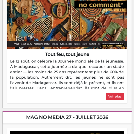
Tout feu, tout jeune
Le 12 août, on célèbre la Journée mondiale de la jeunesse.
À Madagascar, cette journée a de quoi occuper un stade
entier — les moins de 25 ans représentent plus de 60% de
la population. Autrement dit, les jeunes ne sont pas
l'avenir de Madagascar. Ils sont déjà le présent, et ils ont
l'air pressés. Dans l'entrepreneuriat, ils sont de plus en
plus nombreux à se lancer, à créer, à risquer — souvent
Voir plus
sans filet, souvent sans aide, mais toujours avec cette
énergie un peu folle qui fait qu'on se demande s'ils
dorment vraiment la nuit. En culture, les nouvelles sont
encore meilleures. Aina Rasamoelina vient de décrocher le
MAG NO MEDIA 27 - JUILLET 2026
Prix RFI Instrumental Afrique. Miangaly Elia rafle le Prix
Paritana 2026. Madagascar rayonne, et ce sont des mains
jeunes qui tiennent la torche. Alors oui, on pourrait