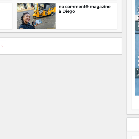
ou
no comment® magazine
re
à Diego
p
fo
v
éc
l
p
›
mo
fo
di
—
vo
v
m
Ma
s
m