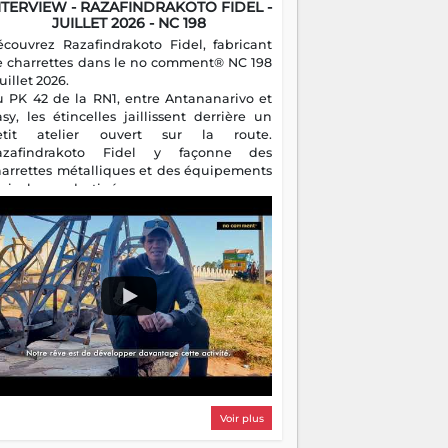
NTERVIEW - RAZAFINDRAKOTO FIDEL -
JUILLET 2026 - NC 198
écouvrez Razafindrakoto Fidel, fabricant
e charrettes dans le no comment® NC 198
juillet 2026.
u PK 42 de la RN1, entre Antananarivo et
asy, les étincelles jaillissent derrière un
etit atelier ouvert sur la route.
azafindrakoto Fidel y façonne des
harrettes métalliques et des équipements
gricoles destinés aux campagnes
algaches. Héritier d'un savoir-faire
milial, il perpétue un métier discret mais
sentiel.
Voir plus