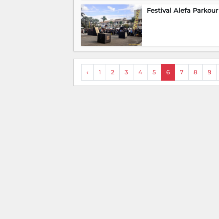
Festival Alefa Parkour
‹
1
2
3
4
5
6
7
8
9