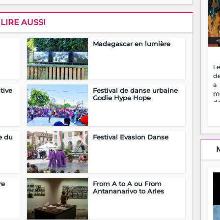
LIRE AUSSI
Madagascar en lumière
Le
de
a
tive
Festival de danse urbaine
m
Godie Hype Hope
de
ne
dé
l'
e du
Festival Evasion Danse
no
so
to
f
vr
s
re
From A to A ou From
vi
Antananarivo to Arles
Af
2
ma