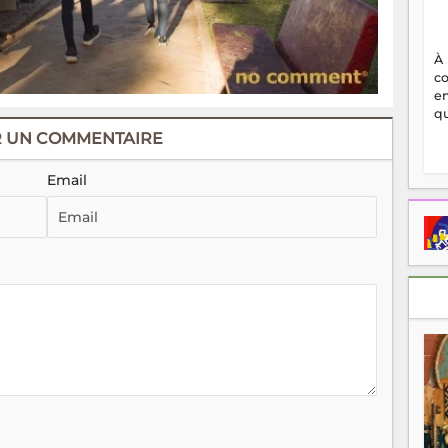
À
c
en
qu
R UN COMMENTAIRE
Email