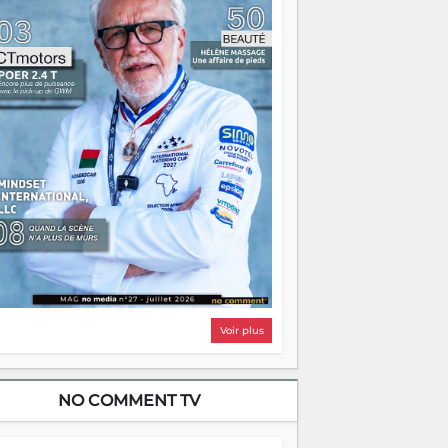
i, on pourrait s'arrêter là, applaudir et
ntrer chez soi satisfait. Mais ce serait
asser à côté d'une chose essentielle. La
ugue, ça brûle fort — et parfois, ça brûle
ite. Une flamme sans direction peut
lairer autant qu'elle peut consumer. C'est
à que les aînés entrent en scène — pas
our reprendre le gouvernail, mais pour
ntrer où sont les récifs. Les jeunes ont la
rce, les vieux ont l'expérience, comme on
t. Ce n'est pas un combat de générations
 c'est une question d'équipage. Partagez
s réussites, mais aussi vos échecs. Surtout
os échecs, d'ailleurs — ils enseignent
ieux que n'importe quel manuel. À
dagascar, la barque avance. Il faut juste
'assurer que tout le monde rame dans le
ême sens.
Voir plus
NO COMMENT TV