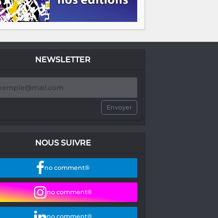
NEWSLETTER
Envoyer
NOUS SUIVRE
no comment®
no comment®
no comment®