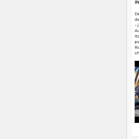
I
D
d
– 
A
It
p
R
c
a
m
fa
es