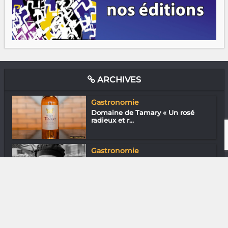
ARCHIVES
Gastronomie
Domaine de Tamary « Un rosé
radieux et r...
Gastronomie
Cheffe Alex du Oxygen (O2)
Lounge Bar
Media & Add-0n
2020 - Beaucoup de bruit pour rien
?