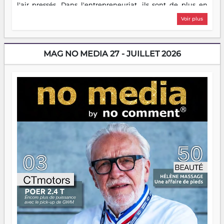
l'air pressés. Dans l'entrepreneuriat, ils sont de plus en
plus nombreux à se lancer, à créer, à risquer — souvent
Voir plus
sans filet, souvent sans aide, mais toujours avec cette
énergie un peu folle qui fait qu'on se demande s'ils
dorment vraiment la nuit. En culture, les nouvelles sont
encore meilleures. Aina Rasamoelina vient de décrocher le
MAG NO MEDIA 27 - JUILLET 2026
Prix RFI Instrumental Afrique. Miangaly Elia rafle le Prix
Paritana 2026. Madagascar rayonne, et ce sont des mains
jeunes qui tiennent la torche. Alors oui, on pourrait
s'arrêter là, applaudir et rentrer chez soi satisfait. Mais ce
serait passer à côté d'une chose essentielle. La fougue, ça
brûle fort — et parfois, ça brûle vite. Une flamme sans
direction peut éclairer autant qu'elle peut consumer. C'est
là que les aînés entrent en scène — pas pour reprendre le
gouvernail, mais pour montrer où sont les récifs. Les jeunes
ont la force, les vieux ont l'expérience, comme on dit. Ce
n'est pas un combat de générations — c'est une question
d'équipage. Partagez vos réussites, mais aussi vos échecs.
Surtout vos échecs, d'ailleurs — ils enseignent mieux que
n'importe quel manuel. À Madagascar, la barque avance.
Il faut juste s'assurer que tout le monde rame dans le
même sens.