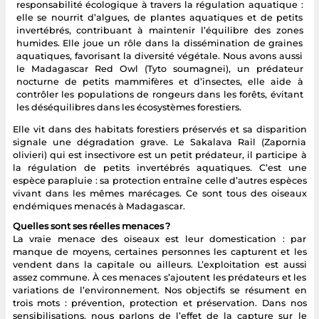
responsabilité écologique à travers la régulation aquatique :
elle se nourrit d’algues, de plantes aquatiques et de petits
invertébrés, contribuant à maintenir l’équilibre des zones
humides. Elle joue un rôle dans la dissémination de graines
aquatiques, favorisant la diversité végétale. Nous avons aussi
le Madagascar Red Owl (Tyto soumagnei), un prédateur
nocturne de petits mammifères et d’insectes, elle aide à
contrôler les populations de rongeurs dans les forêts, évitant
les déséquilibres dans les écosystèmes forestiers.
Elle vit dans des habitats forestiers préservés et sa disparition
signale une dégradation grave. Le Sakalava Rail (Zapornia
olivieri) qui est insectivore est un petit prédateur, il participe à
la régulation de petits invertébrés aquatiques. C’est une
espèce parapluie : sa protection entraîne celle d’autres espèces
vivant dans les mêmes marécages. Ce sont tous des oiseaux
endémiques menacés à Madagascar.
Quelles sont ses réelles menaces ?
La vraie menace des oiseaux est leur domestication : par
manque de moyens, certaines personnes les capturent et les
vendent dans la capitale ou ailleurs. L’exploitation est aussi
assez commune. À ces menaces s’ajoutent les prédateurs et les
variations de l’environnement. Nos objectifs se résument en
trois mots : prévention, protection et préservation. Dans nos
sensibilisations, nous parlons de l’effet de la capture sur le