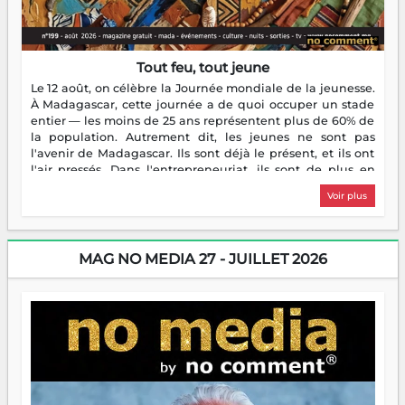
Tout feu, tout jeune
Le 12 août, on célèbre la Journée mondiale de la jeunesse.
À Madagascar, cette journée a de quoi occuper un stade
entier — les moins de 25 ans représentent plus de 60% de
la population. Autrement dit, les jeunes ne sont pas
l'avenir de Madagascar. Ils sont déjà le présent, et ils ont
l'air pressés. Dans l'entrepreneuriat, ils sont de plus en
plus nombreux à se lancer, à créer, à risquer — souvent
Voir plus
sans filet, souvent sans aide, mais toujours avec cette
énergie un peu folle qui fait qu'on se demande s'ils
dorment vraiment la nuit. En culture, les nouvelles sont
encore meilleures. Aina Rasamoelina vient de décrocher le
MAG NO MEDIA 27 - JUILLET 2026
Prix RFI Instrumental Afrique. Miangaly Elia rafle le Prix
Paritana 2026. Madagascar rayonne, et ce sont des mains
jeunes qui tiennent la torche. Alors oui, on pourrait
s'arrêter là, applaudir et rentrer chez soi satisfait. Mais ce
serait passer à côté d'une chose essentielle. La fougue, ça
brûle fort — et parfois, ça brûle vite. Une flamme sans
direction peut éclairer autant qu'elle peut consumer. C'est
là que les aînés entrent en scène — pas pour reprendre le
gouvernail, mais pour montrer où sont les récifs. Les jeunes