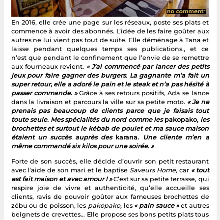
En 2016, elle crée une page sur les réseaux, poste ses plats et
commence à avoir des abonnés. L’idée de les faire goûter aux
autres ne lui vient pas tout de suite. Elle déménage à Tana et
laisse pendant quelques temps ses publications., et ce
n’est que pendant le confinement que l’envie de se remettre
aux fourneaux revient.
« J’ai commencé par lancer des petits
jeux pour faire gagner des burgers. La gagnante m’a fait un
super retour, elle a adoré le pain et le steak et n’a pas hésité à
passer commande. »
Grâce à ses retours positifs, Ada se lance
dans la livraison et parcours la ville sur sa petite moto.
« Je ne
prenais pas beaucoup de clients parce que je faisais tout
toute seule. Mes spécialités du nord comme les
pakopako,
les
brochettes et surtout le kébab de poulet et ma sauce maison
étaient un succès auprès des
karana.
Une cliente m’en a
même commandé six kilos pour une soirée. »
Forte de son succès, elle décide d’ouvrir son petit restaurant
avec l’aide de son mari et le baptise
Saveurs Home,
car
« tout
est fait maison et avec amour ! »
C’est sur sa petite terrasse, qui
respire joie de vivre et authenticité, qu’elle accueille ses
clients, ravis de pouvoir goûter aux fameuses brochettes de
zébu ou de poisson, les
pakopako,
les
« pain sauce »
et autres
beignets de crevettes… Elle propose ses bons petits plats tous