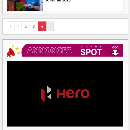
10 février 2023
‹
1
2
3
4
›