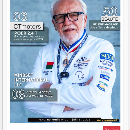
ont la force, les vieux ont l'expérience, comme on dit. Ce
n'est pas un combat de générations — c'est une question
d'équipage. Partagez vos réussites, mais aussi vos échecs.
Surtout vos échecs, d'ailleurs — ils enseignent mieux que
n'importe quel manuel. À Madagascar, la barque avance.
Il faut juste s'assurer que tout le monde rame dans le
même sens.
Voir plus