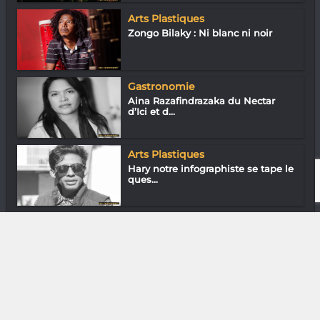
Arts Plastiques
Zongo Bilaky : Ni blanc ni noir
Gastronomie
Aina Razafindrazaka du Nectar
d’Ici et d...
Arts Plastiques
Hary notre infographiste se tape le
ques...
Downtown
En ville avec Liao Miora Cynthia
DIVERS