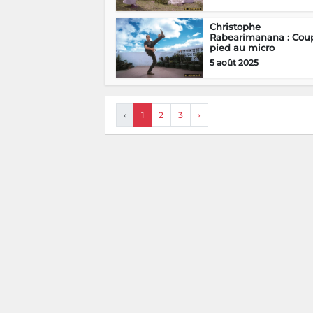
Christophe
Rabearimanana : Cou
pied au micro
5 août 2025
‹
1
2
3
›