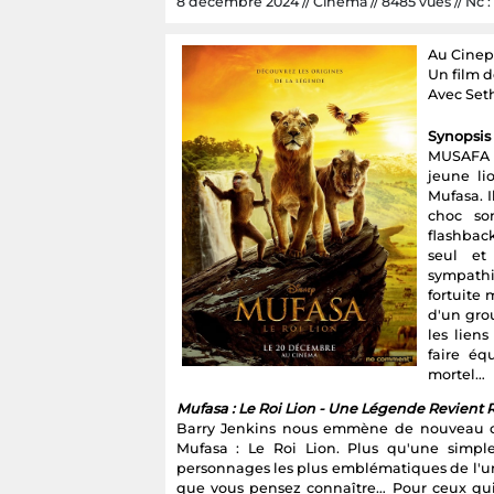
8 décembre 2024 // Cinéma // 8485 vues // Nc :
Au Cinep
Un film 
Avec Set
Synopsis 
MUSAFA :
jeune li
Mufasa. I
choc so
flashbac
seul et
sympathi
fortuite
d'un grou
les lien
faire é
mortel…
Mufasa : Le Roi Lion - Une Légende Revient
Barry Jenkins nous emmène de nouveau da
Mufasa : Le Roi Lion. Plus qu'une simple
personnages les plus emblématiques de l'univ
que vous pensez connaître… Pour ceux qui o