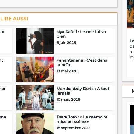
LIRE AUSSI
sur
Nya Rafali : Le noir lui va
bien
Le
6 juin 2026
de
a
m
 :
Fanantenana : C'est dans
de
la boîte
ne
19 mai 2026
dé
l'
no
ner
Mandrakizay Doria : A tout
so
jamais
to
10 mars 2026
f
vr
s
vi
zone
Tsara Joro : « La mémoire
mise en scène »
Af
2
18 septembre 2025
ma