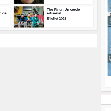
ou
re
The Ring : Un cercle
p
p de
artisanal
fo
13 juillet 2025
v
éc
l
p
mo
fo
di
—
vo
v
m
Ma
s
m