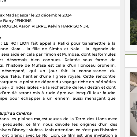
 179
ax Madagascar le 20 décembre 2024
de Barry JENKINS
h ROGEN, Aaron PIERRE, Kelvin HARRISON JR.
:
 LE ROI LION fait appel à Rafiki pour transmettre à la
onne Kiara - la fille de Simba et Nala – la légende de
l sera aidé en cela par Timon et Pumbaa, dont les formules
nt désormais bien connues. Relatée sous forme de
ks, l'histoire de Mufasa est celle d’un lionceau orphelin,
 désemparé, qui un jour fait la connaissance du
que Taka, héritier d'une lignée royale. Cette rencontre
 marquera le point de départ du voyage riche en péripéties
pe « d’indésirables » à la recherche de leur destin et dont
s d’amitié seront mis à rude épreuve lorsqu’il leur faudra
quipe pour échapper à un ennemi aussi menaçant que
 Rugir au Cinéma
ns les plaines majestueuses de la Terre des Lions avec
 préquelle, ce film nous dévoile les origines d'un des
ers Disney : Mufasa. Mais attention, ce n'est pas l'histoire
nt grandi avec Le Roi Lion, ce film est une invitation à