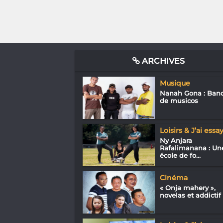
ARCHIVES
Musique
Nanah Gona : Ban
de musicos
Loisirs & J’ai essa
Ny Anjara
Rafalimanana : Un
école de fo...
Cinéma
« Onja mahery »,
novelas et addictif