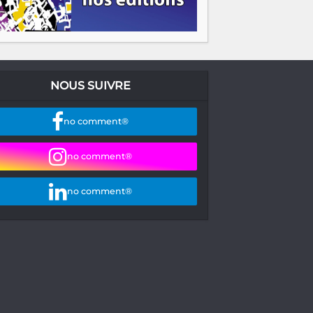
NOUS SUIVRE
no comment®
no comment®
no comment®