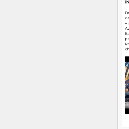
I
D
d
– 
A
It
p
R
c
a
m
fa
es