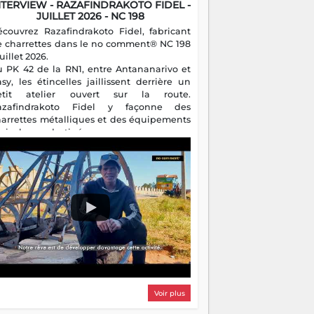
NTERVIEW - RAZAFINDRAKOTO FIDEL -
JUILLET 2026 - NC 198
écouvrez Razafindrakoto Fidel, fabricant
e charrettes dans le no comment® NC 198
juillet 2026.
u PK 42 de la RN1, entre Antananarivo et
asy, les étincelles jaillissent derrière un
etit atelier ouvert sur la route.
azafindrakoto Fidel y façonne des
harrettes métalliques et des équipements
gricoles destinés aux campagnes
algaches. Héritier d'un savoir-faire
milial, il perpétue un métier discret mais
sentiel.
Voir plus