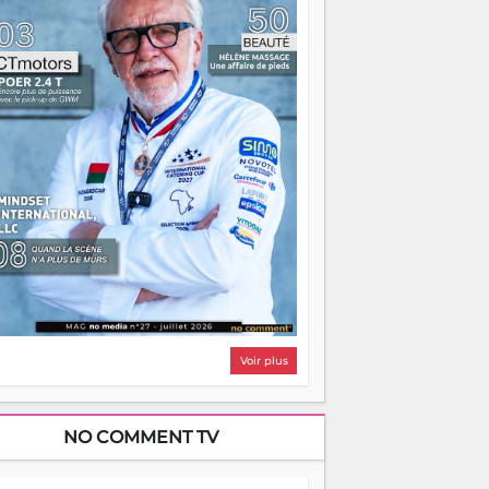
i, on pourrait s'arrêter là, applaudir et
ntrer chez soi satisfait. Mais ce serait
asser à côté d'une chose essentielle. La
ugue, ça brûle fort — et parfois, ça brûle
ite. Une flamme sans direction peut
lairer autant qu'elle peut consumer. C'est
à que les aînés entrent en scène — pas
our reprendre le gouvernail, mais pour
ntrer où sont les récifs. Les jeunes ont la
rce, les vieux ont l'expérience, comme on
t. Ce n'est pas un combat de générations
 c'est une question d'équipage. Partagez
s réussites, mais aussi vos échecs. Surtout
os échecs, d'ailleurs — ils enseignent
ieux que n'importe quel manuel. À
dagascar, la barque avance. Il faut juste
'assurer que tout le monde rame dans le
ême sens.
Voir plus
NO COMMENT TV