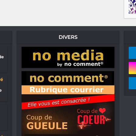
DIVERS
de
yé
e