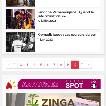
Sandrine Ramamonjisoa : Quand le
jazz rencontre le...
10 juillet 2023
Kromatik Itaosy : Les couleurs du son
11 juin 2023
‹
1
2
3
4
5
6
7
8
9
10
11
›