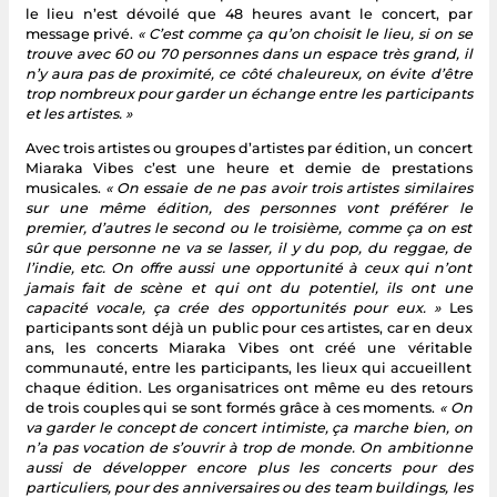
le lieu n’est dévoilé que 48 heures avant le concert, par
message privé.
« C’est comme ça qu’on choisit le lieu, si on se
trouve avec 60 ou 70 personnes dans un espace très grand, il
n’y aura pas de proximité, ce côté chaleureux, on évite d’être
trop nombreux pour garder un échange entre les participants
et les artistes. »
Avec trois artistes ou groupes d’artistes par édition, un concert
Miaraka Vibes c’est une heure et demie de prestations
musicales.
« On essaie de ne pas avoir trois artistes similaires
sur une même édition, des personnes vont préférer le
premier, d’autres le second ou le troisième, comme ça on est
sûr que personne ne va se lasser, il y du pop, du reggae, de
l’indie, etc. On offre aussi une opportunité à ceux qui n’ont
jamais fait de scène et qui ont du potentiel, ils ont une
capacité vocale, ça crée des opportunités pour eux. »
Les
participants sont déjà un public pour ces artistes, car en deux
ans, les concerts Miaraka Vibes ont créé une véritable
communauté, entre les participants, les lieux qui accueillent
chaque édition. Les organisatrices ont même eu des retours
de trois couples qui se sont formés grâce à ces moments.
« On
va garder le concept de concert intimiste, ça marche bien, on
n’a pas vocation de s’ouvrir à trop de monde. On ambitionne
aussi de développer encore plus les concerts pour des
particuliers, pour des anniversaires ou des team buildings, les