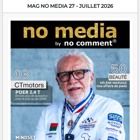
encore meilleures. Aina Rasamoelina vient de décrocher le
MAG NO MEDIA 27 - JUILLET 2026
Prix RFI Instrumental Afrique. Miangaly Elia rafle le Prix
Paritana 2026. Madagascar rayonne, et ce sont des mains
jeunes qui tiennent la torche. Alors oui, on pourrait
s'arrêter là, applaudir et rentrer chez soi satisfait. Mais ce
serait passer à côté d'une chose essentielle. La fougue, ça
brûle fort — et parfois, ça brûle vite. Une flamme sans
direction peut éclairer autant qu'elle peut consumer. C'est
là que les aînés entrent en scène — pas pour reprendre le
gouvernail, mais pour montrer où sont les récifs. Les jeunes
ont la force, les vieux ont l'expérience, comme on dit. Ce
n'est pas un combat de générations — c'est une question
d'équipage. Partagez vos réussites, mais aussi vos échecs.
Surtout vos échecs, d'ailleurs — ils enseignent mieux que
n'importe quel manuel. À Madagascar, la barque avance.
Il faut juste s'assurer que tout le monde rame dans le
même sens.