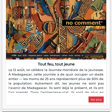
Tout feu, tout jeune
Le 12 août, on célèbre la Journée mondiale de la jeunesse.
À Madagascar, cette journée a de quoi occuper un stade
entier — les moins de 25 ans représentent plus de 60% de
la population. Autrement dit, les jeunes ne sont pas
l'avenir de Madagascar. Ils sont déjà le présent, et ils ont
l'air pressés. Dans l'entrepreneuriat, ils sont de plus en
plus nombreux à se lancer, à créer, à risquer — souvent
Voir plus
sans filet, souvent sans aide, mais toujours avec cette
énergie un peu folle qui fait qu'on se demande s'ils
dorment vraiment la nuit. En culture, les nouvelles sont