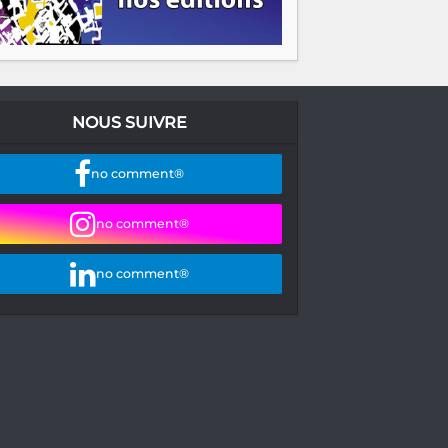
NOUS SUIVRE
no comment®
no comment®
no comment®