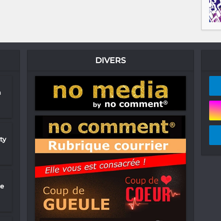
DIVERS
a
ty
ie