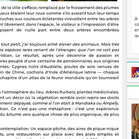
de la ville s'efface, remplacé par le froissement des plumes
ueux étalent leur roue comme s'ils avaient tout leur temps
À
rruches aux couleurs éclatantes virevoltent entre les arbres
c
t librement dans l'espace, le visiteur a l'impression d'être
en
gissant de nulle part entre deux artères encombrées
qu
tout petit, j'ai toujours aimé élever des animaux. Mais très
r des espèces rares venant de l'étranger, que l'on ne voit pas
istian. Le résultat, après une décennie de passion et
tares peuplé d'une centaine de pensionnaires aux origines
tes. Cygnes noirs d'Australie, poules de soie venues de
rin de Chine, cochons d'Inde d'Amérique latine — chaque
 chapitre d'un atlas de la faune mondiale qu'on tournerait
l'atmosphère du lieu. Arbres fruitiers, plantes médicinales,
 un décor où la végétation semble avoir repris ses droits
tement dépaysé, comme si l'on était à Mandraka ou Ampefy,
istian. Ce n'est pas une métaphore : c'est une expérience
if du bitume vers quelque chose de plus organique, de plus
a contemplation. Un espace pêche, des aires de pique-nique
, une restauration sur place avec des plats simples et