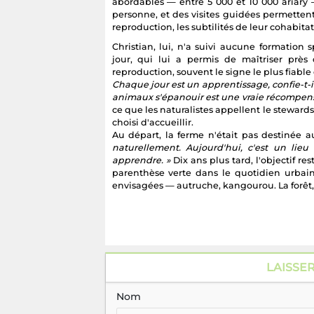
abordables — entre 5 000 et 10 000 ariary 
personne, et des visites guidées permetten
reproduction, les subtilités de leur cohabit
Christian, lui, n'a suivi aucune formation s
jour, qui lui a permis de maîtriser près
reproduction, souvent le signe le plus fiab
Chaque jour est un apprentissage, confie-t-il
animaux s'épanouir est une vraie récompens
ce que les naturalistes appellent le stewards
choisi d'accueillir.
Au départ, la ferme n'était pas destinée a
naturellement. Aujourd'hui, c'est un lie
apprendre. »
Dix ans plus tard, l'objectif re
parenthèse verte dans le quotidien urbain.
envisagées — autruche, kangourou. La forêt, i
LAISSE
Nom