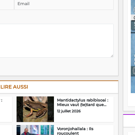
ou
re
p
fo
v
éc
l
p
mo
fo
di
—
vo
v
m
Ma
LIRE AUSSI
s
m
:
Mantidactylus rabibisoai :
Mieux vaut (te)tard que...
12 juillet 2026
Voronjohailala : Ils
roucoulent