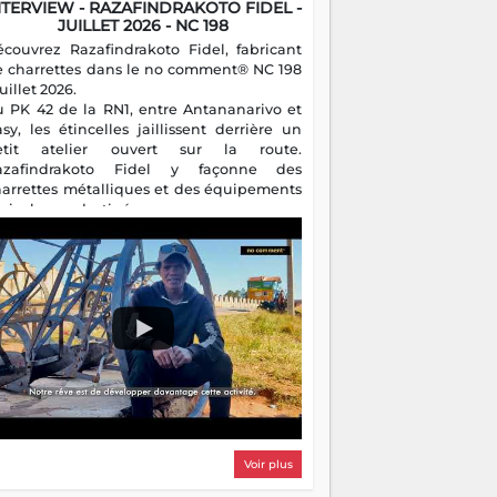
NTERVIEW - RAZAFINDRAKOTO FIDEL -
JUILLET 2026 - NC 198
écouvrez Razafindrakoto Fidel, fabricant
e charrettes dans le no comment® NC 198
juillet 2026.
u PK 42 de la RN1, entre Antananarivo et
asy, les étincelles jaillissent derrière un
etit atelier ouvert sur la route.
azafindrakoto Fidel y façonne des
harrettes métalliques et des équipements
gricoles destinés aux campagnes
algaches. Héritier d'un savoir-faire
milial, il perpétue un métier discret mais
sentiel.
Voir plus