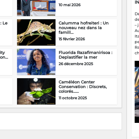
I
10 mai 2026
D
d
: Le
Calumma hofreiteri : Un
– 
nouveau nez dans la
A
famill...
It
15 février 2026
p
R
ity
Fluorida Razafimanirisoa :
c
on...
Deplastifier la mer
a
26 décembre 2025
m
fa
es
Caméléon Center
Conservation : Discrets,
colorés…...
11 octobre 2025