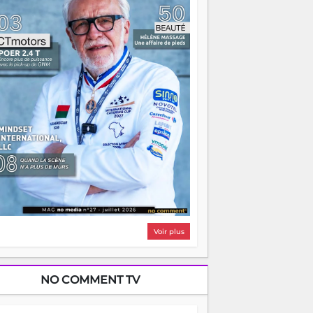
i, on pourrait s'arrêter là, applaudir et
ntrer chez soi satisfait. Mais ce serait
asser à côté d'une chose essentielle. La
ugue, ça brûle fort — et parfois, ça brûle
ite. Une flamme sans direction peut
lairer autant qu'elle peut consumer. C'est
à que les aînés entrent en scène — pas
our reprendre le gouvernail, mais pour
ntrer où sont les récifs. Les jeunes ont la
rce, les vieux ont l'expérience, comme on
t. Ce n'est pas un combat de générations
 c'est une question d'équipage. Partagez
s réussites, mais aussi vos échecs. Surtout
os échecs, d'ailleurs — ils enseignent
ieux que n'importe quel manuel. À
dagascar, la barque avance. Il faut juste
'assurer que tout le monde rame dans le
ême sens.
Voir plus
NO COMMENT TV