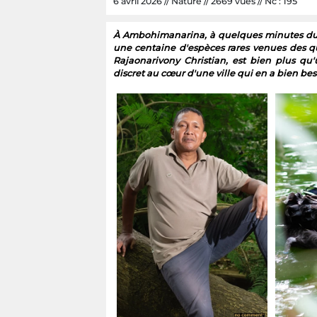
6 avril 2026 // Nature // 2669 vues // Nc : 195
À Ambohimanarina, à quelques minutes du t
une centaine d'espèces rares venues des q
Rajaonarivony Christian, est bien plus qu
discret au cœur d'une ville qui en a bien bes