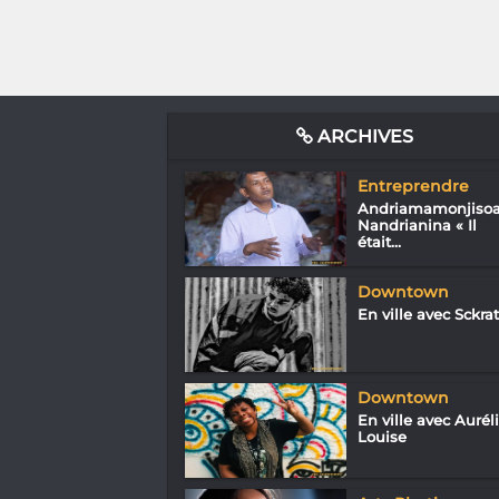
ARCHIVES
Entreprendre
Andriamamonjiso
Nandrianina « Il
était...
Downtown
En ville avec Sckrat
Downtown
En ville avec Aurél
Louise