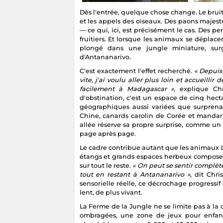
Dès l'entrée, quelque chose change. Le bruit 
et les appels des oiseaux. Des paons majest
— ce qui, ici, est précisément le cas. Des pe
fruitiers. Et lorsque les animaux se déplacen
plongé dans une jungle miniature, sur
d'Antananarivo.
C'est exactement l'effet recherché.
« Depuis 
vite, j'ai voulu aller plus loin et accueilli
facilement à Madagascar »,
explique Chr
d'obstination, c'est un espace de cinq hec
géographiques aussi variées que surprenan
Chine, canards carolin de Corée et manda
allée réserve sa propre surprise, comme un
page après page.
Le cadre contribue autant que les animaux à 
étangs et grands espaces herbeux composent
sur tout le reste.
« On peut se sentir complè
tout en restant à Antananarivo »
, dit Chr
sensorielle réelle, ce décrochage progress
lent, de plus vivant.
La Ferme de la Jungle ne se limite pas à l
ombragées, une zone de jeux pour enfants