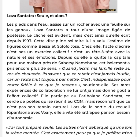
Lova Santatra : Seule, et alors ?
Les pieds dans l’eau, assise sur un rocher avec une feuille sur
les genoux, Lova Santatra a tout d’une image figée de
poétesse. Le cliché est évident, mais c’est ainsi qu’elle écrit
depuis 1997. Cette discipline solitaire lui a valu l’estime de
figures comme Bessa et Solofo José. Chez elle, l’acte d’écrire
n’est pas un exercice collectif : c’est un tête-à-tête avec la
nature et ses émotions. Depuis qu’elle a quitté la capitale
pour une maison près de Sabotsy Namehana, cet isolement a
pris encore plus de sens.
« Quand j’écris, ma famille reste au
rez-de-chaussée. Ils savent que ce retrait n’est jamais inutile,
car un texte finit toujours par naître. C’est indispensable pour
rester fidèle à ce que je ressens »
, soutient-elle. Ses rares
expériences de collaboration ne lui ont jamais donné goût à
l’effort collectif. Elle participe au Faribolana Sandratra, ce
cercle de poètes qui se réunit au CGM, mais reconnaît que ce
n’est pas son terrain naturel. Lors de la sortie du recueil
Kipantsona avec Voary, elle a vite été rattrapée par son besoin
d’autonomie.
« J’ai tout préparé seule. Les autres n’ont débarqué qu’une fois
la scène montée. C’est exactement pour ça que je préfère m’en