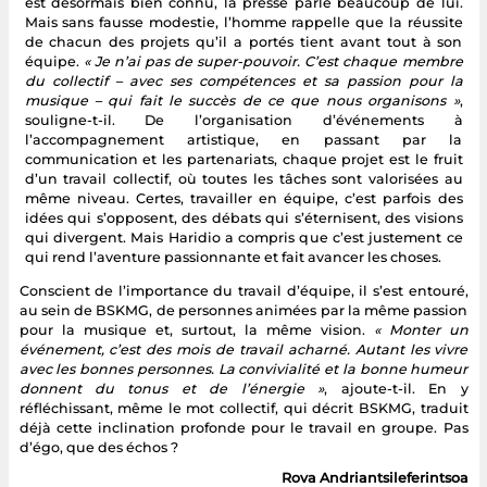
est désormais bien connu, la presse parle beaucoup de lui.
Mais sans fausse modestie, l’homme rappelle que la réussite
de chacun des projets qu’il a portés tient avant tout à son
équipe.
« Je n’ai pas de super-pouvoir. C’est chaque membre
du collectif – avec ses compétences et sa passion pour la
musique – qui fait le succès de ce que nous organisons »
,
souligne-t-il. De l’organisation d’événements à
l’accompagnement artistique, en passant par la
communication et les partenariats, chaque projet est le fruit
d’un travail collectif, où toutes les tâches sont valorisées au
même niveau. Certes, travailler en équipe, c’est parfois des
idées qui s’opposent, des débats qui s’éternisent, des visions
qui divergent. Mais Haridio a compris que c’est justement ce
qui rend l’aventure passionnante et fait avancer les choses.
Conscient de l’importance du travail d’équipe, il s’est entouré,
au sein de BSKMG, de personnes animées par la même passion
pour la musique et, surtout, la même vision.
« Monter un
événement, c’est des mois de travail acharné. Autant les vivre
avec les bonnes personnes. La convivialité et la bonne humeur
donnent du tonus et de l’énergie »
, ajoute-t-il. En y
réfléchissant, même le mot collectif, qui décrit BSKMG, traduit
déjà cette inclination profonde pour le travail en groupe. Pas
d’égo, que des échos ?
Rova Andriantsileferintsoa