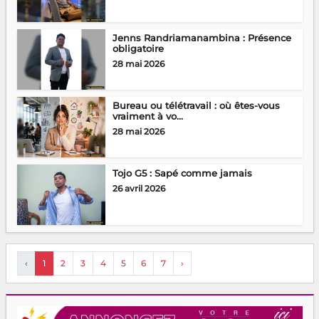
Jenns Randriamanambina : Présence
obligatoire
28 mai 2026
Bureau ou télétravail : où êtes-vous
vraiment à vo...
28 mai 2026
Tojo G5 : Sapé comme jamais
26 avril 2026
‹
1
2
3
4
5
6
7
›