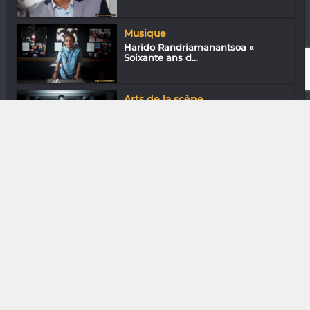
Musique
Harido Randriamanantsoa «
Soixante ans d...
Arts de la scène
Antsa Ramakavelo « La danse m’a
sauvée »
DIVERS