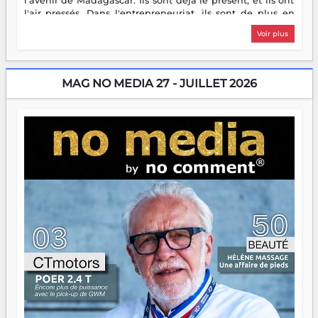
l'avenir de Madagascar. Ils sont déjà le présent, et ils ont
l'air pressés. Dans l'entrepreneuriat, ils sont de plus en
plus nombreux à se lancer, à créer, à risquer — souvent
Voir plus
sans filet, souvent sans aide, mais toujours avec cette
énergie un peu folle qui fait qu'on se demande s'ils
dorment vraiment la nuit. En culture, les nouvelles sont
encore meilleures. Aina Rasamoelina vient de décrocher le
MAG NO MEDIA 27 - JUILLET 2026
Prix RFI Instrumental Afrique. Miangaly Elia rafle le Prix
Paritana 2026. Madagascar rayonne, et ce sont des mains
jeunes qui tiennent la torche. Alors oui, on pourrait
s'arrêter là, applaudir et rentrer chez soi satisfait. Mais ce
serait passer à côté d'une chose essentielle. La fougue, ça
brûle fort — et parfois, ça brûle vite. Une flamme sans
direction peut éclairer autant qu'elle peut consumer. C'est
là que les aînés entrent en scène — pas pour reprendre le
gouvernail, mais pour montrer où sont les récifs. Les jeunes
ont la force, les vieux ont l'expérience, comme on dit. Ce
n'est pas un combat de générations — c'est une question
d'équipage. Partagez vos réussites, mais aussi vos échecs.
Surtout vos échecs, d'ailleurs — ils enseignent mieux que
n'importe quel manuel. À Madagascar, la barque avance.
Il faut juste s'assurer que tout le monde rame dans le
même sens.