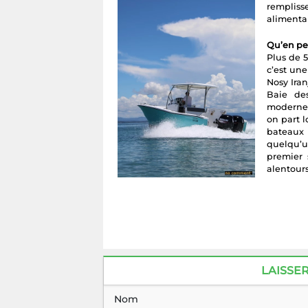
remplisse
alimentai
Qu’en pen
Plus de 
c’est une
Nosy Iran
Baie de
modernes
on part l
bateaux 
quelqu’u
premier 
alentour
LAISSE
Nom