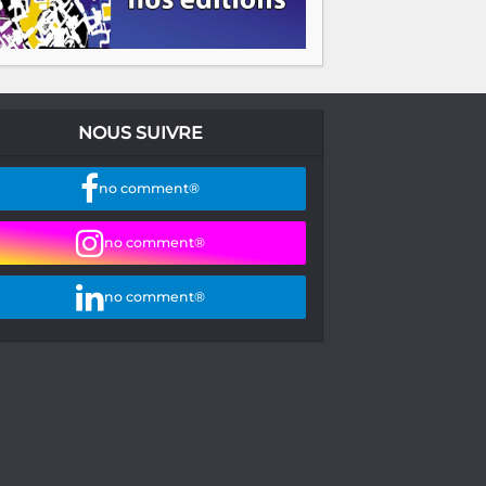
NOUS SUIVRE
no comment®
no comment®
no comment®