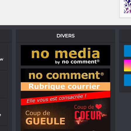
DIVERS
ow
e