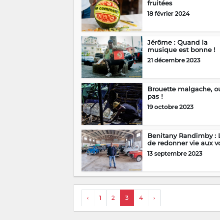
fruitées
18 février 2024
Jérôme : Quand la
musique est bonne !
21 décembre 2023
Brouette malgache, o
pas !
19 octobre 2023
Benitany Randimby : L
de redonner vie aux voi
13 septembre 2023
‹
1
2
3
4
›