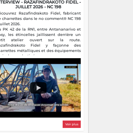
NTERVIEW - RAZAFINDRAKOTO FIDEL -
JUILLET 2026 - NC 198
écouvrez Razafindrakoto Fidel, fabricant
e charrettes dans le no comment® NC 198
juillet 2026.
u PK 42 de la RN1, entre Antananarivo et
asy, les étincelles jaillissent derrière un
etit atelier ouvert sur la route.
azafindrakoto Fidel y façonne des
harrettes métalliques et des équipements
gricoles destinés aux campagnes
algaches. Héritier d'un savoir-faire
milial, il perpétue un métier discret mais
sentiel.
Voir plus