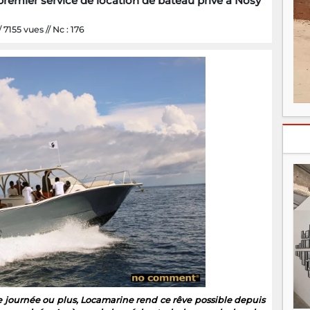
remier service de location de bateau privé à Nosy
7155 vues // Nc : 176
e journée ou plus, Locamarine rend ce rêve possible depuis