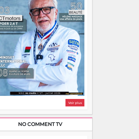
i, on pourrait s'arrêter là, applaudir et
ntrer chez soi satisfait. Mais ce serait
asser à côté d'une chose essentielle. La
ugue, ça brûle fort — et parfois, ça brûle
ite. Une flamme sans direction peut
lairer autant qu'elle peut consumer. C'est
à que les aînés entrent en scène — pas
our reprendre le gouvernail, mais pour
ntrer où sont les récifs. Les jeunes ont la
rce, les vieux ont l'expérience, comme on
t. Ce n'est pas un combat de générations
 c'est une question d'équipage. Partagez
s réussites, mais aussi vos échecs. Surtout
os échecs, d'ailleurs — ils enseignent
ieux que n'importe quel manuel. À
dagascar, la barque avance. Il faut juste
'assurer que tout le monde rame dans le
ême sens.
Voir plus
NO COMMENT TV