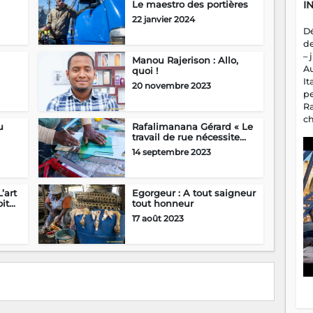
I
Le maestro des portières
22 janvier 2024
D
d
– 
Manou Rajerison : Allo,
A
quoi !
It
20 novembre 2023
p
R
c
u
Rafalimanana Gérard « Le
a
travail de rue nécessite...
m
14 septembre 2023
fa
es
’art
Egorgeur : A tout saigneur
t...
tout honneur
17 août 2023