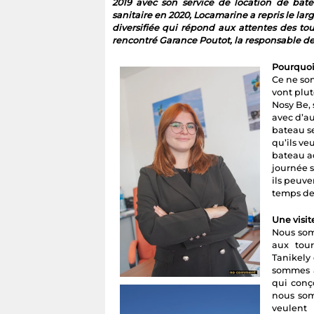
2019 avec son service de location de batea
sanitaire en 2020, Locamarine a repris le lar
diversifiée qui répond aux attentes des to
rencontré Garance Poutot, la responsable de
Pourquoi
Ce ne son
vont plut
Nosy Be, 
avec d’au
bateau s
qu’ils ve
bateau ad
journée s
ils peuve
temps de 
Une visite
Nous som
aux tour
Tanikely
sommes a
qui conço
nous som
veulent 