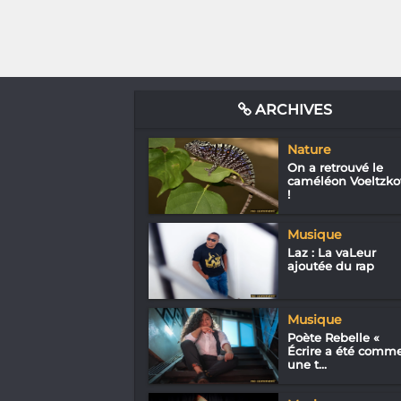
ARCHIVES
Nature
On a retrouvé le
caméléon Voeltzk
!
Musique
Laz : La vaLeur
ajoutée du rap
Musique
Poète Rebelle «
Écrire a été comm
une t...