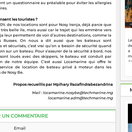
nt un questionnaire au préalable pour éviter les allergies
res.
sent les touristes ?
50% de nos locations sont pour Nosy Iranja, déjà parce que
 très belle île, mais aussi car le trajet qui les emmène vers
ja leur permettent de voir d’autres destinations, comme la
Le
s Russes. On nous a dit aussi que les bateaux sont
de
 et sécurisés, c’est vrai qu’on a besoin de sécurité quand
a
oin sur un bateau. Pour s’assurer de la sécurité à bord, nos
m
sont loués avec des skippers, le bateau est conduit par
de
n de notre équipe. C’est aussi Locamarine qui offre le
ne
service de location de bateau privé à moteur dans les
dé
s de Nosy Be.
l'
no
Propos recueillis par Mpihary Razafindrabezandrina
so
Mail : locamarine.nosybe@techmarine.mg
to
locamarine.adm@techmarine.mg
f
vr
s
vi
R UN COMMENTAIRE
Af
2
Email
ma