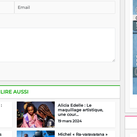
ou
re
p
fo
v
éc
l
p
mo
fo
di
—
vo
v
m
Ma
LIRE AUSSI
s
m
:
Alicia Edelle : Le
maquillage artistique,
une cour...
19 mars 2024
s
Michel « Ra-varavarana »