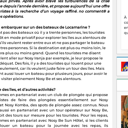
ux privés. Après avoir bravé les turbulences de la crise
ge depuis l’année dernière, et propose aujourd’hui une offre
uristes à la recherche d’un voyage raffiné. no comment® a
s opérations.
À
c
 embarquer sur un des bateaux de Locamarine ?
en
t pas des bateaux où il y a trente personnes, les touristes
qu
ôt en mode privatif pour explorer les îles aux alentours de
s’ils veulent rester entre eux et ne pas partager le bateau
tres personnes. Si la destination est plus ou moins loin, le
era plus ou moins grand. Quand les touristes me disent
ulent aller sur Nosy Iranja par exemple, je leur propose le
équat. Des fois, il y a des touristes qui louent pour une
eulement, car ils veulent juste faire un tour des îles. Mais
nt aussi louer un bateau pour plusieurs jours, pour avoir le
visiter pleinement Nosy Be et ses alentours.
 des îles, et d’autres activités?
mes en partenariat avec un club de plongée qui propose
istes de faire des plongées essentiellement sur Nosy
 et Nosy Komba, des spots de plongée assez connus. Nous
ussi en partenariat avec un tour opérateur sur Nosy Be,
it des tours sur mesure pour les touristes. Pour les repas,
mes en partenariat avec Nosy Be Sun Hôtel, si les clients
louer un bateau pour la journée avec les repas, ils