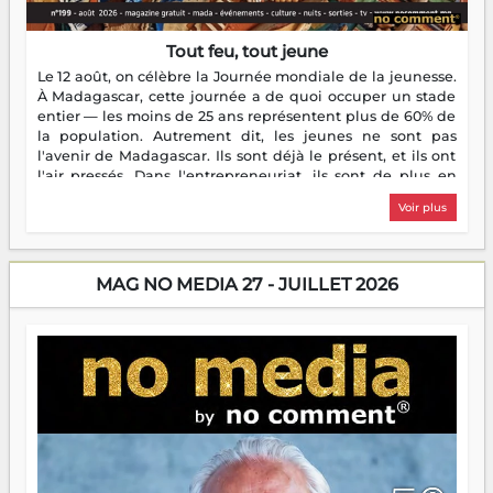
Tout feu, tout jeune
Le 12 août, on célèbre la Journée mondiale de la jeunesse.
À Madagascar, cette journée a de quoi occuper un stade
entier — les moins de 25 ans représentent plus de 60% de
la population. Autrement dit, les jeunes ne sont pas
l'avenir de Madagascar. Ils sont déjà le présent, et ils ont
l'air pressés. Dans l'entrepreneuriat, ils sont de plus en
plus nombreux à se lancer, à créer, à risquer — souvent
Voir plus
sans filet, souvent sans aide, mais toujours avec cette
énergie un peu folle qui fait qu'on se demande s'ils
dorment vraiment la nuit. En culture, les nouvelles sont
encore meilleures. Aina Rasamoelina vient de décrocher le
MAG NO MEDIA 27 - JUILLET 2026
Prix RFI Instrumental Afrique. Miangaly Elia rafle le Prix
Paritana 2026. Madagascar rayonne, et ce sont des mains
jeunes qui tiennent la torche. Alors oui, on pourrait
s'arrêter là, applaudir et rentrer chez soi satisfait. Mais ce
serait passer à côté d'une chose essentielle. La fougue, ça
brûle fort — et parfois, ça brûle vite. Une flamme sans
direction peut éclairer autant qu'elle peut consumer. C'est
là que les aînés entrent en scène — pas pour reprendre le
gouvernail, mais pour montrer où sont les récifs. Les jeunes
ont la force, les vieux ont l'expérience, comme on dit. Ce
n'est pas un combat de générations — c'est une question