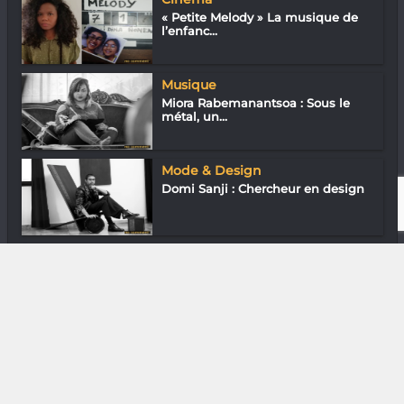
« Petite Melody » La musique de
l’enfanc...
Musique
Miora Rabemanantsoa : Sous le
métal, un...
Mode & Design
Domi Sanji : Chercheur en design
Photographie
François Maurel Ravololoarisoa «
Besoin...
DIVERS