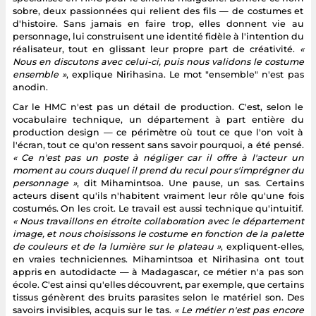
sobre, deux passionnées qui relient des fils — de costumes et
d'histoire. Sans jamais en faire trop, elles donnent vie au
personnage, lui construisent une identité fidèle à l'intention du
réalisateur, tout en glissant leur propre part de créativité.
«
Nous en discutons avec celui-ci, puis nous validons le costume
ensemble »
, explique Nirihasina. Le mot "ensemble" n'est pas
anodin.
Car le HMC n'est pas un détail de production. C'est, selon le
vocabulaire technique, un département à part entière du
production design — ce périmètre où tout ce que l'on voit à
l'écran, tout ce qu'on ressent sans savoir pourquoi, a été pensé.
« Ce n'est pas un poste à négliger car il offre à l'acteur un
moment au cours duquel il prend du recul pour s'imprégner du
personnage »
, dit Mihamintsoa. Une pause, un sas. Certains
acteurs disent qu'ils n'habitent vraiment leur rôle qu'une fois
costumés. On les croit. Le travail est aussi technique qu'intuitif.
« Nous travaillons en étroite collaboration avec le département
image, et nous choisissons le costume en fonction de la palette
de couleurs et de la lumière sur le plateau »
, expliquent-elles,
en vraies techniciennes. Mihamintsoa et Nirihasina ont tout
appris en autodidacte — à Madagascar, ce métier n'a pas son
école. C'est ainsi qu'elles découvrent, par exemple, que certains
tissus génèrent des bruits parasites selon le matériel son. Des
savoirs invisibles, acquis sur le tas.
« Le métier n'est pas encore