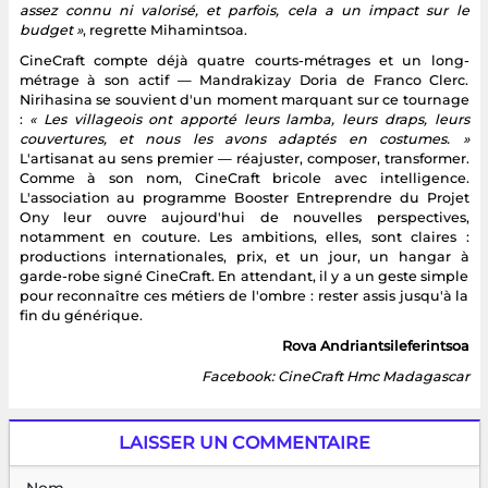
assez connu ni valorisé, et parfois, cela a un impact sur le
budget »
, regrette Mihamintsoa.
CineCraft compte déjà quatre courts-métrages et un long-
métrage à son actif — Mandrakizay Doria de Franco Clerc.
Nirihasina se souvient d'un moment marquant sur ce tournage
:
« Les villageois ont apporté leurs lamba, leurs draps, leurs
couvertures, et nous les avons adaptés en costumes. »
L'artisanat au sens premier — réajuster, composer, transformer.
Comme à son nom, CineCraft bricole avec intelligence.
L'association au programme Booster Entreprendre du Projet
Ony leur ouvre aujourd'hui de nouvelles perspectives,
notamment en couture. Les ambitions, elles, sont claires :
productions internationales, prix, et un jour, un hangar à
garde-robe signé CineCraft. En attendant, il y a un geste simple
pour reconnaître ces métiers de l'ombre : rester assis jusqu'à la
fin du générique.
Rova Andriantsileferintsoa
Facebook: CineCraft Hmc Madagascar
LAISSER UN COMMENTAIRE
Nom