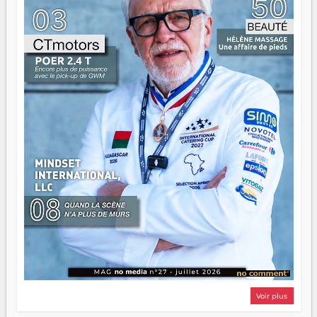
d'équipage. Partagez vos réussites, mais aussi vos échecs.
Surtout vos échecs, d'ailleurs — ils enseignent mieux que
n'importe quel manuel. À Madagascar, la barque avance.
Il faut juste s'assurer que tout le monde rame dans le
même sens.
Voir plus