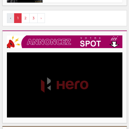
‹
1
2
3
›