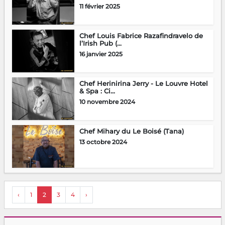
11 février 2025
Chef Louis Fabrice Razafindravelo de
l’Irish Pub (...
16 janvier 2025
Chef Herinirina Jerry - Le Louvre Hotel
& Spa : Ci...
10 novembre 2024
Chef Mihary du Le Boisé (Tana)
13 octobre 2024
‹
1
2
3
4
›