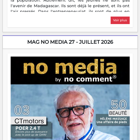
la population. Autrement dit, les jeunes ne sont pas
l'avenir de Madagascar. Ils sont déjà le présent, et ils ont
l'air pressés. Dans l'entrepreneuriat, ils sont de plus en
plus nombreux à se lancer, à créer, à risquer — souvent
Voir plus
sans filet, souvent sans aide, mais toujours avec cette
énergie un peu folle qui fait qu'on se demande s'ils
dorment vraiment la nuit. En culture, les nouvelles sont
encore meilleures. Aina Rasamoelina vient de décrocher le
MAG NO MEDIA 27 - JUILLET 2026
Prix RFI Instrumental Afrique. Miangaly Elia rafle le Prix
Paritana 2026. Madagascar rayonne, et ce sont des mains
jeunes qui tiennent la torche. Alors oui, on pourrait
s'arrêter là, applaudir et rentrer chez soi satisfait. Mais ce
serait passer à côté d'une chose essentielle. La fougue, ça
brûle fort — et parfois, ça brûle vite. Une flamme sans
direction peut éclairer autant qu'elle peut consumer. C'est
là que les aînés entrent en scène — pas pour reprendre le
gouvernail, mais pour montrer où sont les récifs. Les jeunes
ont la force, les vieux ont l'expérience, comme on dit. Ce
n'est pas un combat de générations — c'est une question
d'équipage. Partagez vos réussites, mais aussi vos échecs.
Surtout vos échecs, d'ailleurs — ils enseignent mieux que
n'importe quel manuel. À Madagascar, la barque avance.
Il faut juste s'assurer que tout le monde rame dans le
même sens.