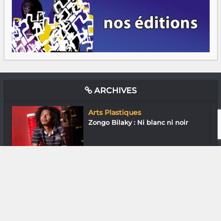
ARCHIVES
Arts Plastiques
Zongo Bilaky : Ni blanc ni noir
Diaspora
Ismaël Andriamasy : Bons baisers
d’Honol...
Histoire
Quelques Malgaches dans le