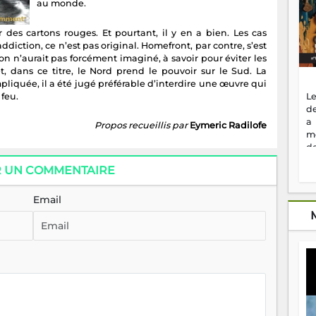
au monde.
r des cartons rouges. Et pourtant, il y en a bien. Les cas
ddiction, ce n’est pas original. Homefront, par contre, s’est
’on n’aurait pas forcément imaginé, à savoir pour éviter les
, dans ce titre, le Nord prend le pouvoir sur le Sud. La
liquée, il a été jugé préférable d’interdire une œuvre qui
 feu.
Le
de
a
Propos recueillis par
Eymeric Radilofe
m
de
ne
R UN COMMENTAIRE
dé
l'
no
Email
so
to
f
vr
s
vi
Af
2
ma