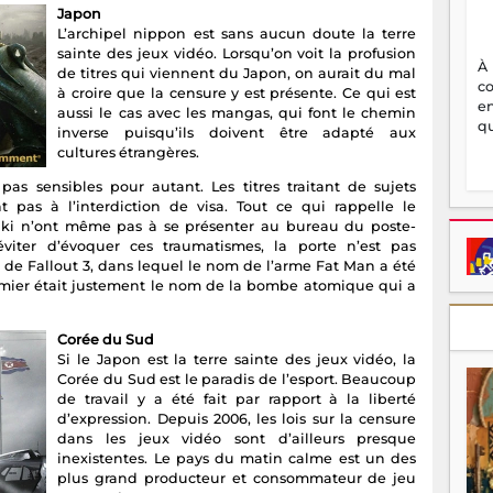
Japon
L’archipel nippon est sans aucun doute la terre
sainte des jeux vidéo. Lorsqu’on voit la profusion
À
de titres qui viennent du Japon, on aurait du mal
c
à croire que la censure y est présente. Ce qui est
en
aussi le cas avec les mangas, qui font le chemin
qu
inverse puisqu’ils doivent être adapté aux
cultures étrangères.
 pas sensibles pour autant. Les titres traitant de sujets
 pas à l’interdiction de visa. Tout ce qui rappelle le
i n’ont même pas à se présenter au bureau du poste-
’éviter d’évoquer ces traumatismes, la porte n’est pas
 de Fallout 3, dans lequel le nom de l’arme Fat Man a été
mier était justement le nom de la bombe atomique qui a
Corée du Sud
Si le Japon est la terre sainte des jeux vidéo, la
Corée du Sud est le paradis de l’esport. Beaucoup
de travail y a été fait par rapport à la liberté
d’expression. Depuis 2006, les lois sur la censure
dans les jeux vidéo sont d’ailleurs presque
inexistentes. Le pays du matin calme est un des
plus grand producteur et consommateur de jeu