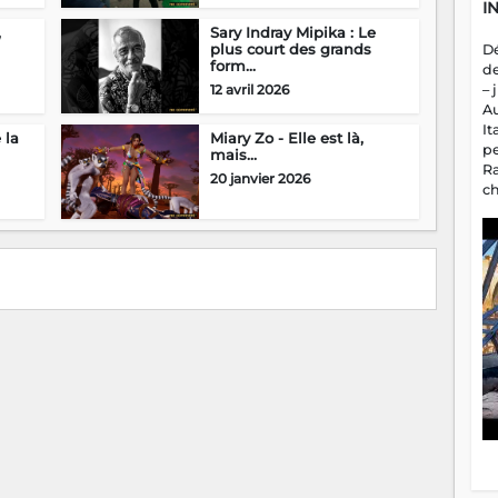
I
,
Sary Indray Mipika : Le
plus court des grands
D
form...
d
12 avril 2026
– 
A
It
 la
Miary Zo - Elle est là,
p
mais…
R
20 janvier 2026
c
a
m
fa
es