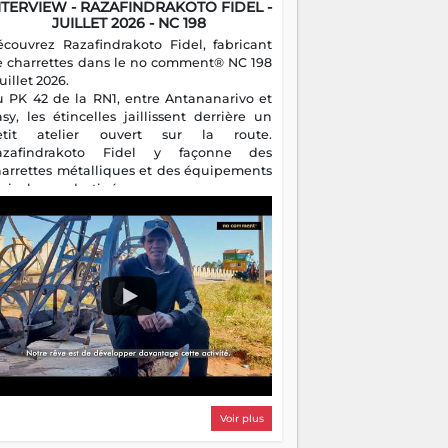
NTERVIEW - RAZAFINDRAKOTO FIDEL -
JUILLET 2026 - NC 198
écouvrez Razafindrakoto Fidel, fabricant
e charrettes dans le no comment® NC 198
juillet 2026.
u PK 42 de la RN1, entre Antananarivo et
asy, les étincelles jaillissent derrière un
etit atelier ouvert sur la route.
azafindrakoto Fidel y façonne des
harrettes métalliques et des équipements
gricoles destinés aux campagnes
algaches. Héritier d'un savoir-faire
milial, il perpétue un métier discret mais
sentiel.
Voir plus