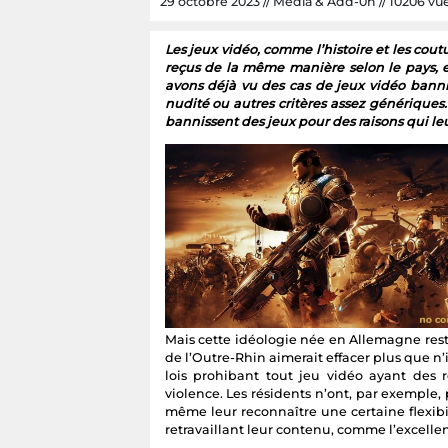
29 octobre 2023 // Media & Add-0n // 10206 vues
Les jeux vidéo, comme l’histoire et les coutu
reçus de la même manière selon le pays, et
avons déjà vu des cas de jeux vidéo banni
nudité ou autres critères assez génériques. 
bannissent des jeux pour des raisons qui leu
Mais cette idéologie née en Allemagne res
de l’Outre-Rhin aimerait effacer plus que n’
lois prohibant tout jeu vidéo ayant des 
violence. Les résidents n’ont, par exemple,
même leur reconnaître une certaine flexibili
retravaillant leur contenu, comme l’excellen