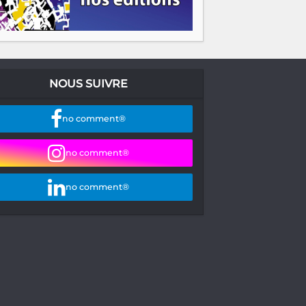
NOUS SUIVRE
no comment®
no comment®
no comment®