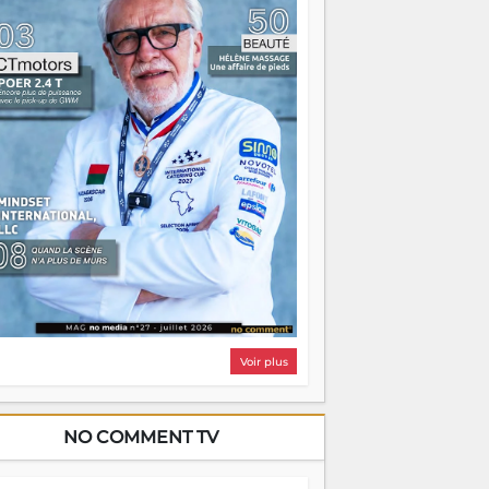
i, on pourrait s'arrêter là, applaudir et
ntrer chez soi satisfait. Mais ce serait
asser à côté d'une chose essentielle. La
ugue, ça brûle fort — et parfois, ça brûle
ite. Une flamme sans direction peut
lairer autant qu'elle peut consumer. C'est
à que les aînés entrent en scène — pas
our reprendre le gouvernail, mais pour
ntrer où sont les récifs. Les jeunes ont la
rce, les vieux ont l'expérience, comme on
t. Ce n'est pas un combat de générations
 c'est une question d'équipage. Partagez
s réussites, mais aussi vos échecs. Surtout
os échecs, d'ailleurs — ils enseignent
ieux que n'importe quel manuel. À
dagascar, la barque avance. Il faut juste
'assurer que tout le monde rame dans le
ême sens.
Voir plus
NO COMMENT TV