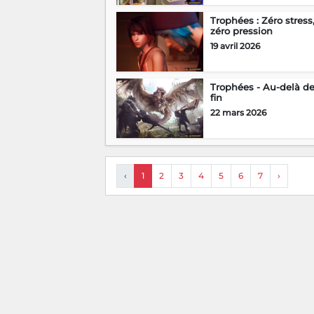
Trophées : Zéro stress
zéro pression
19 avril 2026
Trophées - Au-delà de
fin
22 mars 2026
‹
1
2
3
4
5
6
7
›