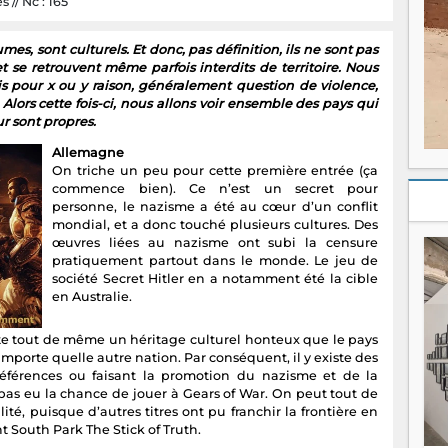
 // Nc : 165
mes, sont culturels. Et donc, pas définition, ils ne sont pas
 se retrouvent même parfois interdits de territoire. Nous
s pour x ou y raison, généralement question de violence,
Alors cette fois-ci, nous allons voir ensemble des pays qui
r sont propres.
Allemagne
On triche un peu pour cette première entrée (ça
commence bien). Ce n’est un secret pour
personne, le nazisme a été au cœur d’un conflit
mondial, et a donc touché plusieurs cultures. Des
œuvres liées au nazisme ont subi la censure
pratiquement partout dans le monde. Le jeu de
société Secret Hitler en a notamment été la cible
en Australie.
te tout de même un héritage culturel honteux que le pays
importe quelle autre nation. Par conséquent, il y existe des
références ou faisant la promotion du nazisme et de la
 pas eu la chance de jouer à Gears of War. On peut tout de
té, puisque d’autres titres ont pu franchir la frontière en
t South Park The Stick of Truth.