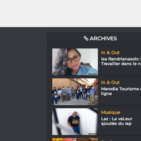
ARCHIVES
In & Out
Isa Randrianasolo :
Travailler dans le n.
In & Out
Marodia Tourisme 
ligne
Musique
Laz : La vaLeur
ajoutée du rap