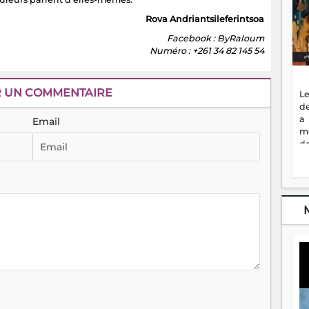
Rova Andriantsileferintsoa
Facebook : ByRaloum
Numéro : +261 34 82 145 54
R UN COMMENTAIRE
Le
de
a
Email
m
de
ne
dé
l'
no
so
to
f
vr
s
vi
Af
2
ma