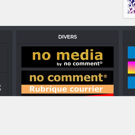
DIVERS
&
r
e