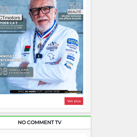
i, on pourrait s'arrêter là, applaudir et
ntrer chez soi satisfait. Mais ce serait
asser à côté d'une chose essentielle. La
ugue, ça brûle fort — et parfois, ça brûle
ite. Une flamme sans direction peut
lairer autant qu'elle peut consumer. C'est
à que les aînés entrent en scène — pas
our reprendre le gouvernail, mais pour
ntrer où sont les récifs. Les jeunes ont la
rce, les vieux ont l'expérience, comme on
t. Ce n'est pas un combat de générations
 c'est une question d'équipage. Partagez
s réussites, mais aussi vos échecs. Surtout
os échecs, d'ailleurs — ils enseignent
ieux que n'importe quel manuel. À
dagascar, la barque avance. Il faut juste
'assurer que tout le monde rame dans le
ême sens.
Voir plus
NO COMMENT TV