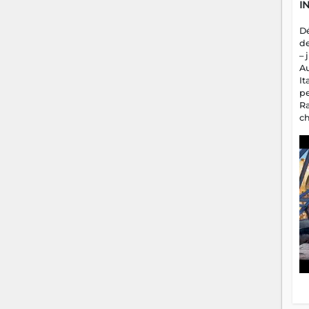
I
D
d
– 
A
It
p
R
c
a
m
fa
es