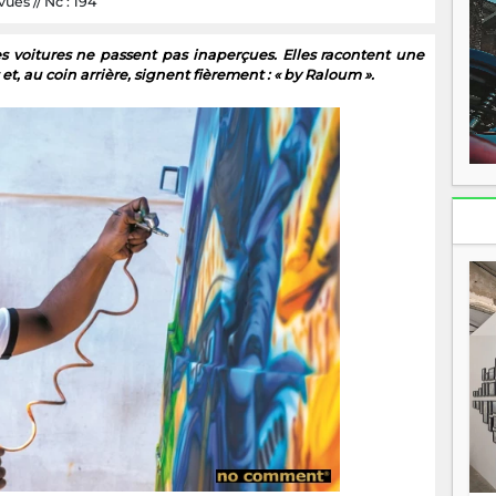
ues // Nc : 194
 voitures ne passent pas inaperçues. Elles racontent une
t, au coin arrière, signent fièrement : « by Raloum ».