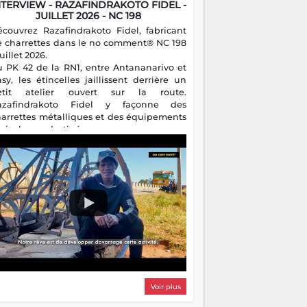
NTERVIEW - RAZAFINDRAKOTO FIDEL -
JUILLET 2026 - NC 198
écouvrez Razafindrakoto Fidel, fabricant
e charrettes dans le no comment® NC 198
juillet 2026.
u PK 42 de la RN1, entre Antananarivo et
asy, les étincelles jaillissent derrière un
etit atelier ouvert sur la route.
azafindrakoto Fidel y façonne des
harrettes métalliques et des équipements
gricoles destinés aux campagnes
algaches. Héritier d'un savoir-faire
milial, il perpétue un métier discret mais
sentiel.
Voir plus