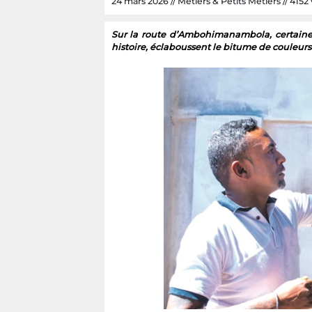
24 mars 2026 // Métiers & Petits Métiers // 4152 v
Sur la route d’Ambohimanambola, certaines
histoire, éclaboussent le bitume de couleurs e