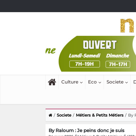
Culture
Eco
Societe
D
Societe
Métiers & Petits Métiers
By 
By Raloum : Je peins donc je suis