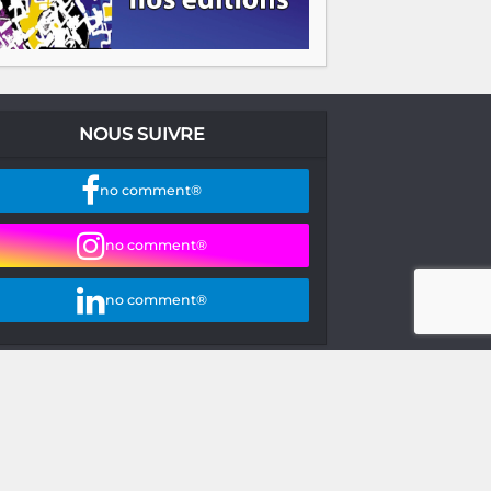
NOUS SUIVRE
no comment®
no comment®
no comment®