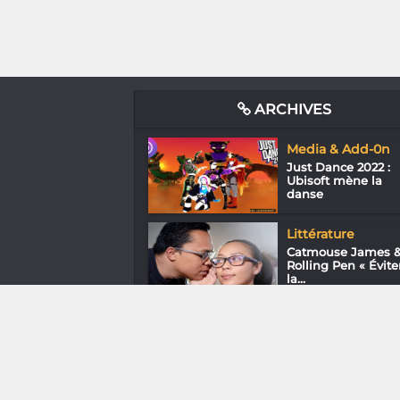
ARCHIVES
Media & Add-0n
Just Dance 2022 :
Ubisoft mène la
danse
Littérature
Catmouse James 
Rolling Pen « Évite
la...
Media & Add-0n
Valorant : Shooter
tactique de l’anné