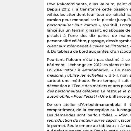
Lova Rakotomihanta, alias Raloum, peint de
Depuis 2012, il a transformé cette passion
véhicules attendent leur tour de rafraîchi
camion peut monopoliser le pistolet jusqu’
personnaliser leur voiture »
, sourit-il. Lor
lancé sur un terrain glissant, éclaboussé de 
pistolet à l’une des dix paires de mains q
personnalité célèbre, paysage, dessin symboli
client aux miennes et à celles de l’internet. 
il. Du tableau de bord aux jantes, d’un scoot
Pourtant, Raloum n’était pas destiné à ce
bâtiment, il échange en 2012 les plans et les 
En 2014, retour à Antananarivo.
« Ce parc
maisons, j’utilise les échelles »
, dit-il, non
surtout une méthode. Entre-temps, il suit
décoration à l’École des métiers et arts plas
des personnalités célèbres. Le reste, je le pe
automobile. « Pour l’éclat ! »
Une brillance qu
De son atelier d’Ambohimanambola, il rê
compartiment, de la conception au lustra
Les demandes sont parfois folles.
« Rien 
reproduction du moteur sur le capot »
, raco
le permet. Seule ombre au tableau :
« La co
qui peint avec son cœur. Pour le reste, ses c