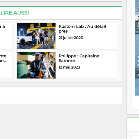
ou
re
LIRE AUSSI
p
fo
v
a à
Kustom Lab : Au détail
près
éc
l
21 juillet 2023
p
mo
fo
nte
Philippe : Capitaine
di
n...
flamme
—
12 mai 2023
vo
v
m
Ma
s
m