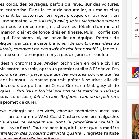
s corps, des paysages, parfois du rêve… sur des voitures.
 en entreprise. Dans la cour de son atelier, au moins cinq
ssement. Le customizer en reçoit presque un par jour ; un
À
à une semaine.
« Je suis déjà ravi que les Malgaches aiment
c
sque nous le rencontrons, il achève les détails d’un motard
en
marron clair et de foncé tirés en finesse. Puis il confie son
qu
ui l’assistent. Ici, on travaille en équipe. Portrait de
que : parfois, il a carte blanche.
« Je combine les idées du
À trois, comment ne pas avoir de résultat positif ? »
, lance-t-
er aux semi-remorques, il n’y a pas un jour sans couleur.
 destin chromatique. Ancien technicien en génie civil et
vis contre le vernis, après un premier atelier à Fénérive-Est.
ours m’a servi parce que sur les voitures comme sur les
 sans humour. La phrase pourrait prêter à sourire ; elle dit
 des cours de portrait au Cercle Germano Malagasy et de
tiques.
« J’utilise un logiciel pour tracer la matrice du visage
ins sur le tas », fait-il savoir. Toujours avec de la peinture
i promet de durer.
ve d’élargir ses activités, chaque technicien avec son
ge — un parfum de West Coast Customs version malgache.
n’a égalé ce Peugeot 106 dont le propriétaire voulait la
nte-il avec fierté. Tout est possible, dit-il, tant que la matière
ntrefaçon des produits détruit la qualité »
, regrette l’artiste
ouleurs parlent d’elles-mêmes.