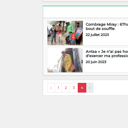
Combrage Miray : 67h
bout de souffle
22 juillet 2023
Antsa « Je n’ai pas ho
d’exercer ma professio
20 juin 2023
‹
1
2
3
4
›