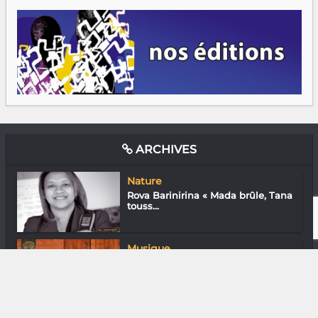
ARCHIVES
Nature
Rova Barinirina « Mada brûle, Tana
touss...
Musique
Marco Klarck « Ma musique me
permet de r...
Littérature