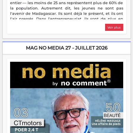
entier — les moins de 25 ans représentent plus de 60% de
la population. Autrement dit, les jeunes ne sont pas
l'avenir de Madagascar. Ils sont déjà le présent, et ils ont
l'air pressés. Dans l'entrepreneuriat, ils sont de plus en
plus nombreux à se lancer, à créer, à risquer — souvent
Voir plus
sans filet, souvent sans aide, mais toujours avec cette
énergie un peu folle qui fait qu'on se demande s'ils
dorment vraiment la nuit. En culture, les nouvelles sont
encore meilleures. Aina Rasamoelina vient de décrocher le
MAG NO MEDIA 27 - JUILLET 2026
Prix RFI Instrumental Afrique. Miangaly Elia rafle le Prix
Paritana 2026. Madagascar rayonne, et ce sont des mains
jeunes qui tiennent la torche. Alors oui, on pourrait
s'arrêter là, applaudir et rentrer chez soi satisfait. Mais ce
serait passer à côté d'une chose essentielle. La fougue, ça
brûle fort — et parfois, ça brûle vite. Une flamme sans
direction peut éclairer autant qu'elle peut consumer. C'est
là que les aînés entrent en scène — pas pour reprendre le
gouvernail, mais pour montrer où sont les récifs. Les jeunes
ont la force, les vieux ont l'expérience, comme on dit. Ce
n'est pas un combat de générations — c'est une question
d'équipage. Partagez vos réussites, mais aussi vos échecs.
Surtout vos échecs, d'ailleurs — ils enseignent mieux que
n'importe quel manuel. À Madagascar, la barque avance.
Il faut juste s'assurer que tout le monde rame dans le
même sens.