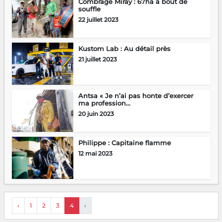
Combrage Miray : 67ha à bout de
souffle
22 juillet 2023
Kustom Lab : Au détail près
21 juillet 2023
Antsa « Je n’ai pas honte d’exercer
ma profession...
20 juin 2023
Philippe : Capitaine flamme
12 mai 2023
‹
1
2
3
4
›