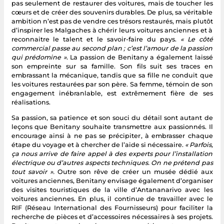
pas seulement de restaurer des voitures, mais de toucher les
cœurs et de créer des souvenirs durables. De plus, sa véritable
ambition n’est pas de vendre ces trésors restaurés, mais plutôt
d’inspirer les Malgaches à chérir leurs voitures anciennes et à
reconnaitre le talent et le savoir-faire du pays.
« Le côté
commercial passe au second plan ; c’est l’amour de la passion
qui prédomine ».
La passion de Benitany a également laissé
son empreinte sur sa famille. Son fils suit ses traces en
embrassant la mécanique, tandis que sa fille ne conduit que
les voitures restaurées par son père. Sa femme, témoin de son
engagement inébranlable, est extrêmement fière de ses
réalisations.
Sa passion, sa patience et son souci du détail sont autant de
leçons que Benitany souhaite transmettre aux passionnés. Il
encourage ainsi à ne pas se précipiter, à embrasser chaque
étape du voyage et à chercher de l’aide si nécessaire.
« Parfois,
ça nous arrive de faire appel à des experts pour l’installation
électrique ou d’autres aspects techniques. On ne prétend pas
tout savoir ».
Outre son rêve de créer un musée dédié aux
voitures anciennes, Benitany envisage également d’organiser
des visites touristiques de la ville d’Antananarivo avec les
voitures anciennes. En plus, il continue de travailler avec le
RIF (Réseau International des Fournisseurs) pour faciliter la
recherche de pièces et d’accessoires nécessaires à ses projets.