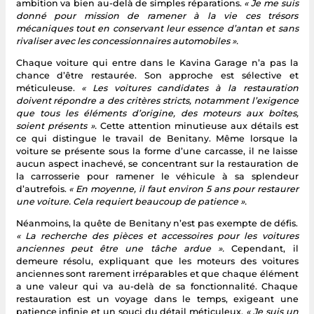
ambition va bien au-delà de simples réparations.
« Je me suis
donné pour mission de ramener à la vie ces trésors
mécaniques tout en conservant leur essence d’antan et sans
rivaliser avec les concessionnaires automobiles ».
Chaque voiture qui entre dans le Kavina Garage n’a pas la
chance d’être restaurée. Son approche est sélective et
méticuleuse.
« Les voitures candidates à la restauration
doivent répondre a des critères stricts, notamment l’exigence
que tous les éléments d’origine, des moteurs aux boîtes,
soient présents ».
Cette attention minutieuse aux détails est
ce qui distingue le travail de Benitany. Même lorsque la
voiture se présente sous la forme d’une carcasse, il ne laisse
aucun aspect inachevé, se concentrant sur la restauration de
la carrosserie pour ramener le véhicule à sa splendeur
d’autrefois.
« En moyenne, il faut environ 5 ans pour restaurer
une voiture. Cela requiert beaucoup de patience ».
Néanmoins, la quête de Benitany n’est pas exempte de défis.
« La recherche des pièces et accessoires pour les voitures
anciennes peut être une tâche ardue ».
Cependant, il
demeure résolu, expliquant que les moteurs des voitures
anciennes sont rarement irréparables et que chaque élément
a une valeur qui va au-delà de sa fonctionnalité. Chaque
restauration est un voyage dans le temps, exigeant une
patience infinie et un souci du détail méticuleux.
« Je suis un