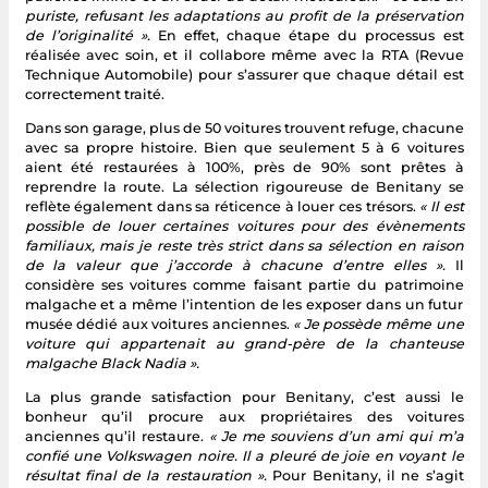
puriste, refusant les adaptations au profit de la préservation
de l’originalité ».
En effet, chaque étape du processus est
réalisée avec soin, et il collabore même avec la RTA (Revue
Technique Automobile) pour s’assurer que chaque détail est
correctement traité.
Dans son garage, plus de 50 voitures trouvent refuge, chacune
avec sa propre histoire. Bien que seulement 5 à 6 voitures
aient été restaurées à 100%, près de 90% sont prêtes à
reprendre la route. La sélection rigoureuse de Benitany se
reflète également dans sa réticence à louer ces trésors.
« Il est
possible de louer certaines voitures pour des évènements
familiaux, mais je reste très strict dans sa sélection en raison
de la valeur que j’accorde à chacune d’entre elles ».
Il
considère ses voitures comme faisant partie du patrimoine
malgache et a même l’intention de les exposer dans un futur
musée dédié aux voitures anciennes.
« Je possède même une
voiture qui appartenait au grand-père de la chanteuse
malgache Black Nadia ».
La plus grande satisfaction pour Benitany, c’est aussi le
bonheur qu’il procure aux propriétaires des voitures
anciennes qu’il restaure.
« Je me souviens d’un ami qui m’a
confié une Volkswagen noire. Il a pleuré de joie en voyant le
résultat final de la restauration ».
Pour Benitany, il ne s’agit