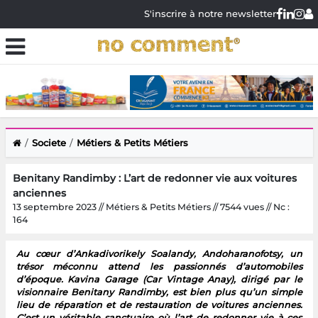
S'inscrire à notre newsletter
Societe
Métiers & Petits Métiers
Benitany Randimby : L’art de redonner vie aux voitures
anciennes
13 septembre 2023 // Métiers & Petits Métiers // 7544 vues // Nc :
164
Au cœur d’Ankadivorikely Soalandy, Andoharanofotsy, un
trésor méconnu attend les passionnés d’automobiles
d’époque. Kavina Garage (Car Vintage Anay), dirigé par le
visionnaire Benitany Randimby, est bien plus qu’un simple
lieu de réparation et de restauration de voitures anciennes.
C’est un véritable sanctuaire où l’art de redonner vie à ces