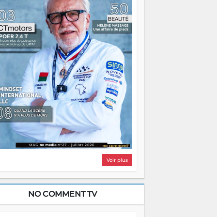
i, on pourrait s'arrêter là, applaudir et
ntrer chez soi satisfait. Mais ce serait
asser à côté d'une chose essentielle. La
ugue, ça brûle fort — et parfois, ça brûle
ite. Une flamme sans direction peut
lairer autant qu'elle peut consumer. C'est
à que les aînés entrent en scène — pas
our reprendre le gouvernail, mais pour
ntrer où sont les récifs. Les jeunes ont la
rce, les vieux ont l'expérience, comme on
t. Ce n'est pas un combat de générations
 c'est une question d'équipage. Partagez
s réussites, mais aussi vos échecs. Surtout
os échecs, d'ailleurs — ils enseignent
ieux que n'importe quel manuel. À
dagascar, la barque avance. Il faut juste
'assurer que tout le monde rame dans le
ême sens.
Voir plus
NO COMMENT TV