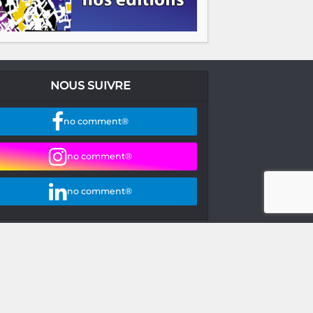
NOUS SUIVRE
no comment®
no comment®
no comment®