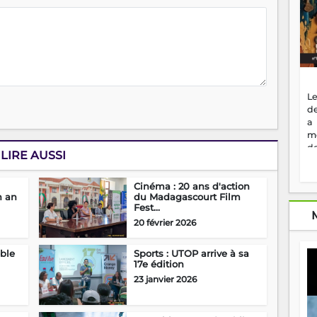
Le
de
a
m
de
LIRE AUSSI
ne
dé
l'
Cinéma : 20 ans d'action
n an
du Madagascourt Film
no
Fest...
so
20 février 2026
to
f
vr
able
Sports : UTOP arrive à sa
s
17e édition
vi
23 janvier 2026
Af
2
ma