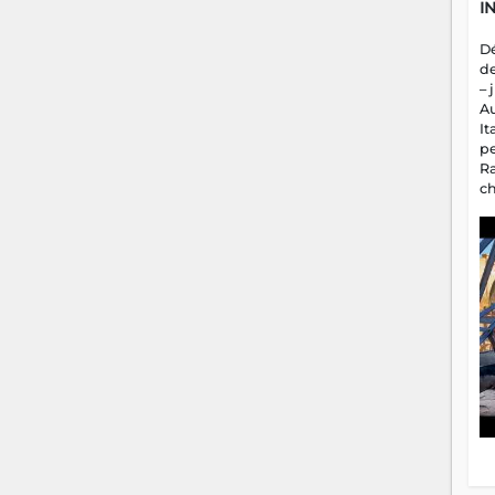
I
D
d
– 
A
It
p
R
c
a
m
fa
es