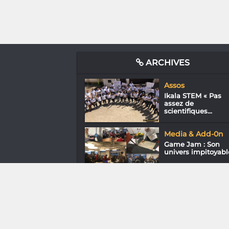
ARCHIVES
Assos
Ikala STEM « Pas
assez de
scientifiques...
Media & Add-0n
Game Jam : Son
univers impitoyabl
Loisirs & J’ai essa
Ladies Maki Seven 
à sept on est plus f.