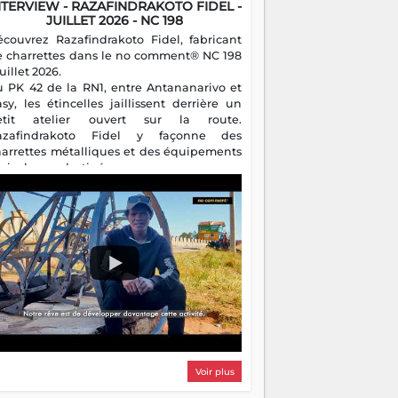
NTERVIEW - RAZAFINDRAKOTO FIDEL -
JUILLET 2026 - NC 198
écouvrez Razafindrakoto Fidel, fabricant
e charrettes dans le no comment® NC 198
juillet 2026.
u PK 42 de la RN1, entre Antananarivo et
asy, les étincelles jaillissent derrière un
etit atelier ouvert sur la route.
azafindrakoto Fidel y façonne des
harrettes métalliques et des équipements
gricoles destinés aux campagnes
algaches. Héritier d'un savoir-faire
milial, il perpétue un métier discret mais
sentiel.
Voir plus