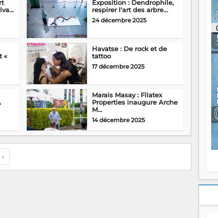
rt
Exposition : Dendrophile,
ou
va...
respirer l'art des arbre...
re
24 décembre 2025
p
fo
v
Havatse : De rock et de
éc
t «
tattoo
l
17 décembre 2025
p
mo
fo
di
Marais Masay : Filatex
A
Properties inaugure Arche
—
M...
vo
v
14 décembre 2025
m
Ma
s
m
›