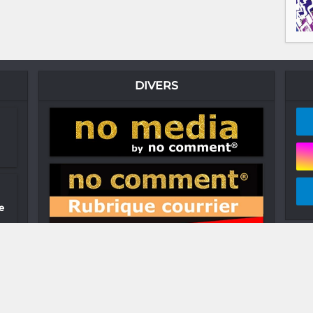
DIVERS
e
yé
:
..