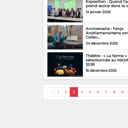
Exposition : Quand l'a
prend racine dans le vi
14 janvier 2026
Anniversaire : Fanja
Andriamanantena sor
Collec...
24 décembre 2025
Théâtre : « La ferme »
sélectionnée au MAS
2026
16 décembre 2025
‹
1
2
3
4
5
6
7
8
9