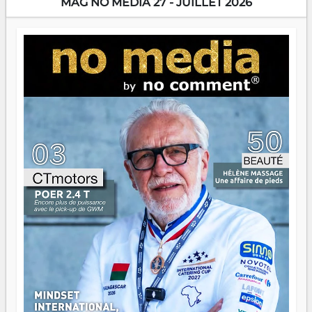
MAG NO MEDIA 27 - JUILLET 2026
Prix RFI Instrumental Afrique. Miangaly Elia rafle le Prix
Paritana 2026. Madagascar rayonne, et ce sont des mains
jeunes qui tiennent la torche. Alors oui, on pourrait
s'arrêter là, applaudir et rentrer chez soi satisfait. Mais ce
serait passer à côté d'une chose essentielle. La fougue, ça
brûle fort — et parfois, ça brûle vite. Une flamme sans
direction peut éclairer autant qu'elle peut consumer. C'est
là que les aînés entrent en scène — pas pour reprendre le
gouvernail, mais pour montrer où sont les récifs. Les jeunes
ont la force, les vieux ont l'expérience, comme on dit. Ce
n'est pas un combat de générations — c'est une question
d'équipage. Partagez vos réussites, mais aussi vos échecs.
Surtout vos échecs, d'ailleurs — ils enseignent mieux que
n'importe quel manuel. À Madagascar, la barque avance.
Il faut juste s'assurer que tout le monde rame dans le
même sens.