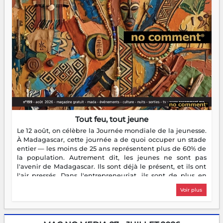
Tout feu, tout jeune
Le 12 août, on célèbre la Journée mondiale de la jeunesse.
À Madagascar, cette journée a de quoi occuper un stade
entier — les moins de 25 ans représentent plus de 60% de
la population. Autrement dit, les jeunes ne sont pas
l'avenir de Madagascar. Ils sont déjà le présent, et ils ont
l'air pressés. Dans l'entrepreneuriat, ils sont de plus en
plus nombreux à se lancer, à créer, à risquer — souvent
Voir plus
sans filet, souvent sans aide, mais toujours avec cette
énergie un peu folle qui fait qu'on se demande s'ils
dorment vraiment la nuit. En culture, les nouvelles sont
encore meilleures. Aina Rasamoelina vient de décrocher le