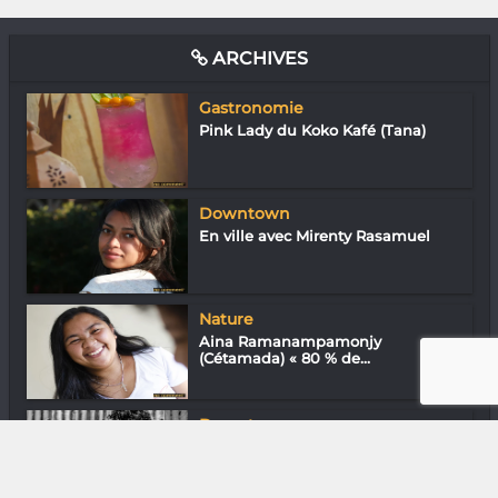
ARCHIVES
Gastronomie
Pink Lady du Koko Kafé (Tana)
Downtown
En ville avec Mirenty Rasamuel
Nature
Aina Ramanampamonjy
(Cétamada) « 80 % de...
Downtown
En ville avec Sckratty