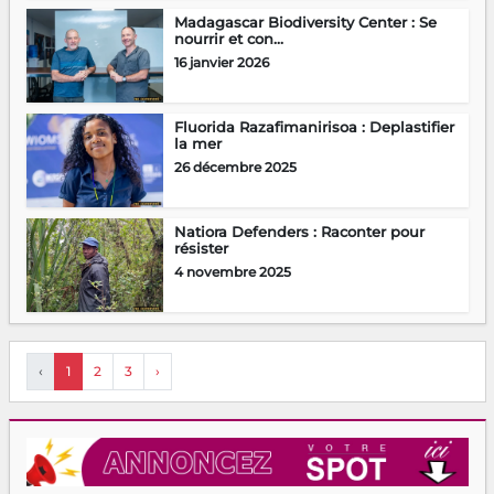
Madagascar Biodiversity Center : Se
nourrir et con...
16 janvier 2026
Fluorida Razafimanirisoa : Deplastifier
la mer
26 décembre 2025
Natiora Defenders : Raconter pour
résister
4 novembre 2025
‹
1
2
3
›