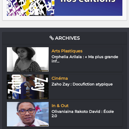
ARCHIVES
Arts Plastiques
Orphelia Arilala : « Ma plus grande
inf...
Cinéma
Zaho Zay : Docufiction atypique
In & Out
Olivaniaina Rakoto David : École
2.0