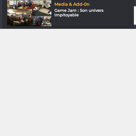
Media & Add-0n
Game Jam : Son univers
impitoyable
Mode & Design
Gasymetalhead « Le rock se porte
bien »
DIVERS