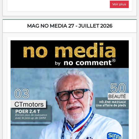
plus nombreux à se lancer, à créer, à risquer — souvent
Voir plus
sans filet, souvent sans aide, mais toujours avec cette
énergie un peu folle qui fait qu'on se demande s'ils
dorment vraiment la nuit. En culture, les nouvelles sont
encore meilleures. Aina Rasamoelina vient de décrocher le
MAG NO MEDIA 27 - JUILLET 2026
Prix RFI Instrumental Afrique. Miangaly Elia rafle le Prix
Paritana 2026. Madagascar rayonne, et ce sont des mains
jeunes qui tiennent la torche. Alors oui, on pourrait
s'arrêter là, applaudir et rentrer chez soi satisfait. Mais ce
serait passer à côté d'une chose essentielle. La fougue, ça
brûle fort — et parfois, ça brûle vite. Une flamme sans
direction peut éclairer autant qu'elle peut consumer. C'est
là que les aînés entrent en scène — pas pour reprendre le
gouvernail, mais pour montrer où sont les récifs. Les jeunes
ont la force, les vieux ont l'expérience, comme on dit. Ce
n'est pas un combat de générations — c'est une question
d'équipage. Partagez vos réussites, mais aussi vos échecs.
Surtout vos échecs, d'ailleurs — ils enseignent mieux que
n'importe quel manuel. À Madagascar, la barque avance.
Il faut juste s'assurer que tout le monde rame dans le
même sens.